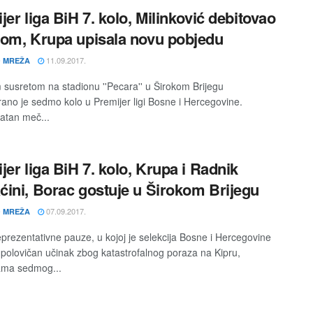
jer liga BiH 7. kolo, Milinković debitovao
om, Krupa upisala novu pobjedu
11.09.2017.
 MREŽA
 susretom na stadionu ''Pecara'' u Širokom Brijegu
rano je sedmo kolo u Premijer ligi Bosne i Hercegovine.
atan meč...
jer liga BiH 7. kolo, Krupa i Radnik
ini, Borac gostuje u Širokom Brijegu
07.09.2017.
 MREŽA
prezentativne pauze, u kojoj je selekcija Bosne i Hercegovine
a polovičan učinak zbog katastrofalnog poraza na Kipru,
ama sedmog...