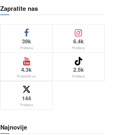
Zapratite nas
39k
6.4k
Pratilaca
Pratilaca
4.3k
2.5k
Pretplatite se
Pratilaca
144
Pratilaca
Najnovije