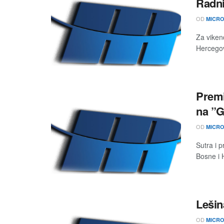
Radni
OD
MICRO
Za vikend
Hercegov
Premi
na ”G
OD
MICRO
Sutra i p
Bosne i 
Lešin
OD
MICRO