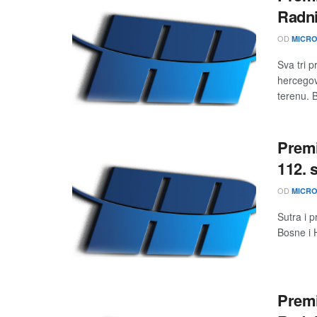
Radni
OD
MICRO
Sva tri 
hercegov
terenu. B
Premi
112. 
OD
MICRO
Sutra i 
Bosne i 
Premi