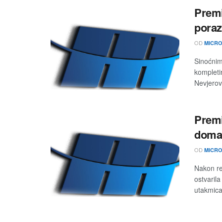
Premi
poraz
OD
MICRO
Sinoćnim
kompleti
Nevjerov
Premi
domać
OD
MICRO
Nakon re
ostvaril
utakmic