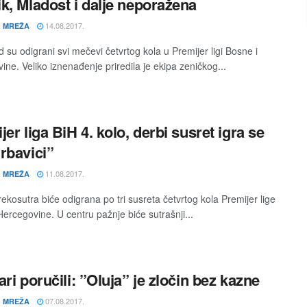
k, Mladost i dalje neporažena
14.08.2017.
 MREŽA
 su odigrani svi mečevi četvrtog kola u Premijer ligi Bosne i
ine. Veliko iznenađenje priredila je ekipa zeničkog...
jer liga BiH 4. kolo, derbi susret igra se
rbavici”
11.08.2017.
 MREŽA
rekosutra biće odigrana po tri susreta četvrtog kola Premijer lige
Hercegovine. U centru pažnje biće sutrašnji...
ari poručili: ”Oluja” je zločin bez kazne
07.08.2017.
 MREŽA