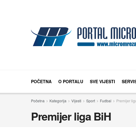
POČETNA
O PORTALU
SVE VIJESTI
SERVI
Početna
Kategorija
Vijesti
Sport
Fudbal
Premijer lig
Premijer liga BiH