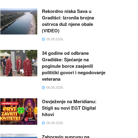
Rekordno niska Sava u
Gradišci: Izronila brojna
ostrvca duž njene obale
(VIDEO)
09.08.2026.
34 godine od odbrane
Gradiške: Sjećanje na
poginule borce zasjenili
politički govori i negodovanje
veterana
08.08.2026.
Osvježenje na Meridianu:
Stigli su novi EGT Digital
hitovi
08.08.2026.
Zaboravio suprugu na