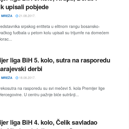
k upisali pobjede
21.08.2017.
 MREŽA
predstavnika srpskog entiteta u elitnom rangu bosansko-
ačkog fudbala u petom kolu upisali su trijumfe na domećem
orac...
jer liga BiH 5. kolo, sutra na rasporedu
sarajevski derbi
18.08.2017.
 MREŽA
prekosutra na rasporedu su svi mečevi 5. kola Premijer lige
Hercegovine. U centru pažnje biće sutršnji...
jer liga BiH 4. kolo, Čelik savladao