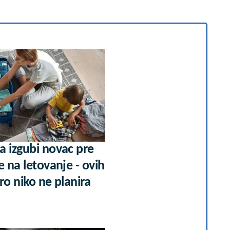
a izgubi novac pre
e na letovanje - ovih
ro niko ne planira