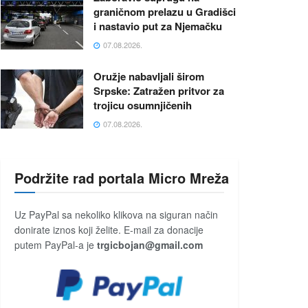
graničnom prelazu u Gradišci
i nastavio put za Njemačku
07.08.2026.
Oružje nabavljali širom
Srpske: Zatražen pritvor za
trojicu osumnjičenih
07.08.2026.
Podržite rad portala Micro Mreža
Uz PayPal sa nekoliko klikova na siguran način
donirate iznos koji želite. E-mail za donacije
putem PayPal-a je
trgicbojan@gmail.com