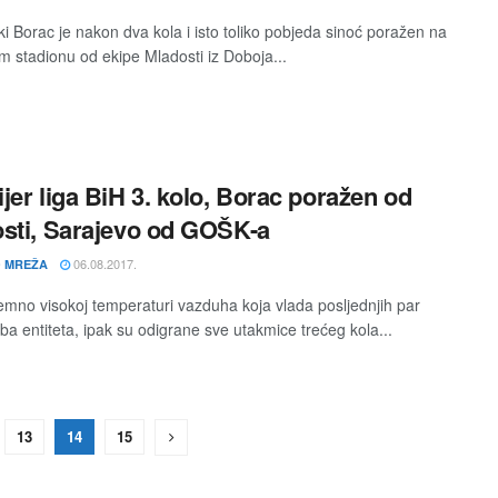
ki Borac je nakon dva kola i isto toliko pobjeda sinoć poražen na
 stadionu od ekipe Mladosti iz Doboja...
jer liga BiH 3. kolo, Borac poražen od
sti, Sarajevo od GOŠK-a
06.08.2017.
 MREŽA
emno visokoj temperaturi vazduha koja vlada posljednjih par
ba entiteta, ipak su odigrane sve utakmice trećeg kola...
13
14
15