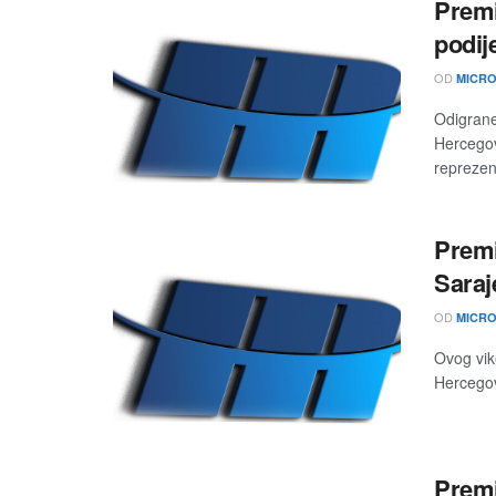
Premi
podij
OD
MICRO
Odigrane
Hercegov
reprezen
Premi
Sara
OD
MICRO
Ovog vik
Hercegovi
Premi