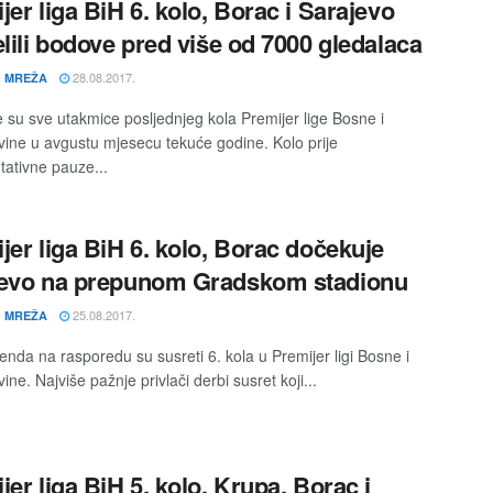
jer liga BiH 6. kolo, Borac i Sarajevo
elili bodove pred više od 7000 gledalaca
28.08.2017.
 MREŽA
 su sve utakmice posljednjeg kola Premijer lige Bosne i
ine u avgustu mjesecu tekuće godine. Kolo prije
tativne pauze...
jer liga BiH 6. kolo, Borac dočekuje
jevo na prepunom Gradskom stadionu
25.08.2017.
 MREŽA
enda na rasporedu su susreti 6. kola u Premijer ligi Bosne i
ne. Najviše pažnje privlači derbi susret koji...
jer liga BiH 5. kolo, Krupa, Borac i