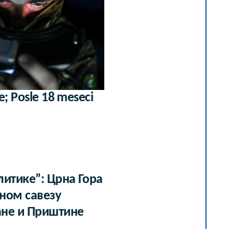
e; Posle 18 meseci
итике”: Црна Гора
јном савезу
ане и Приштине