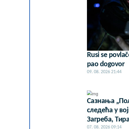
Rusi se povlač
pao dogovor
09. 08. 2026 21:44
Сазнања „Пол
следећа у во
Загреба, Тир
07. 08. 2026 09:14