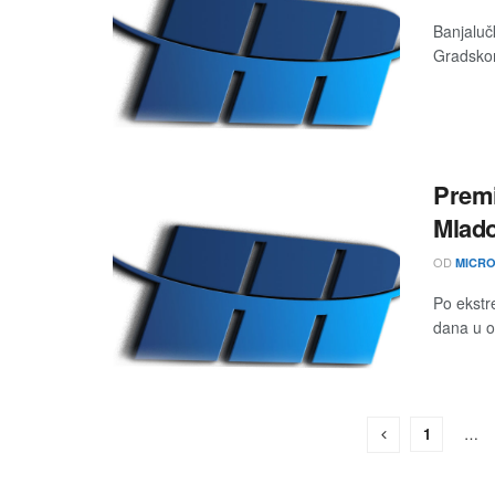
Banjaluč
Gradskom
Premi
Mlado
OD
MICRO
Po ekstr
dana u o
1
…