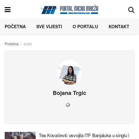
POČETNA
SVE VIJESTI
O PORTALU
KONTAKT
Početna
autor
Bojana Trgic
Tea Kovačević osvojila ITF Banjaluka u singlu i