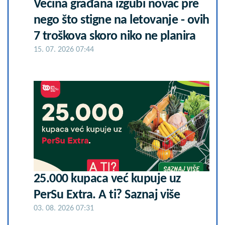
Većina građana izgubi novac pre
nego što stigne na letovanje - ovih
7 troškova skoro niko ne planira
15. 07. 2026 07:44
25.000 kupaca već kupuje uz
PerSu Extra. A ti? Saznaj više
03. 08. 2026 07:31