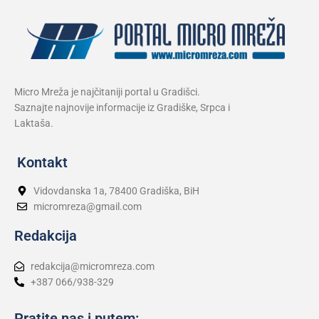
Micro Mreža je najčitaniji portal u Gradišci.
Saznajte najnovije informacije iz Gradiške, Srpca i
Laktaša.
Kontakt
Vidovdanska 1a, 78400 Gradiška, BiH
micromreza@gmail.com
Redakcija
redakcija@micromreza.com
+387 066/938-329
Pratite nas i putem: