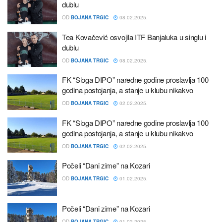
dublu
OD
BOJANA TRGIC
08.02.2025.
Tea Kovačević osvojila ITF Banjaluka u singlu i
dublu
OD
BOJANA TRGIC
08.02.2025.
FK “Sloga DIPO” naredne godine proslavlja 100
godina postojanja, a stanje u klubu nikakvo
OD
BOJANA TRGIC
02.02.2025.
FK “Sloga DIPO” naredne godine proslavlja 100
godina postojanja, a stanje u klubu nikakvo
OD
BOJANA TRGIC
02.02.2025.
Počeli “Dani zime” na Kozari
OD
BOJANA TRGIC
01.02.2025.
Počeli “Dani zime” na Kozari
OD
BOJANA TRGIC
01.02.2025.