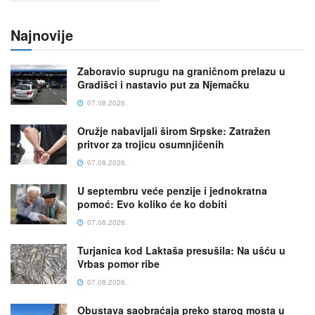
Najnovije
Zaboravio suprugu na graničnom prelazu u
Gradišci i nastavio put za Njemačku
07.08.2026.
Oružje nabavljali širom Srpske: Zatražen
pritvor za trojicu osumnjičenih
07.08.2026.
U septembru veće penzije i jednokratna
pomoć: Evo koliko će ko dobiti
07.08.2026.
Turjanica kod Laktaša presušila: Na ušću u
Vrbas pomor ribe
07.08.2026.
Obustava saobraćaja preko starog mosta u