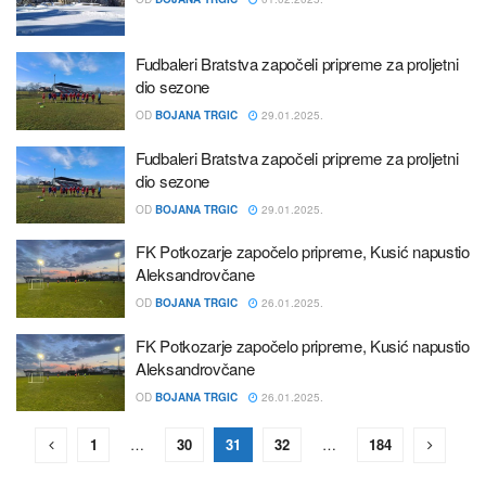
Fudbaleri Bratstva započeli pripreme za proljetni
dio sezone
OD
BOJANA TRGIC
29.01.2025.
Fudbaleri Bratstva započeli pripreme za proljetni
dio sezone
OD
BOJANA TRGIC
29.01.2025.
FK Potkozarje započelo pripreme, Kusić napustio
Aleksandrovčane
OD
BOJANA TRGIC
26.01.2025.
FK Potkozarje započelo pripreme, Kusić napustio
Aleksandrovčane
OD
BOJANA TRGIC
26.01.2025.
1
…
30
31
32
…
184