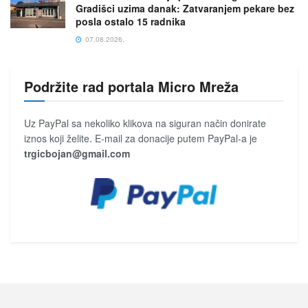
Gradišci uzima danak: Zatvaranjem pekare bez
posla ostalo 15 radnika
07.08.2026.
Podržite rad portala Micro Mreža
Uz PayPal sa nekoliko klikova na siguran način donirate
iznos koji želite. E-mail za donacije putem PayPal-a je
trgicbojan@gmail.com