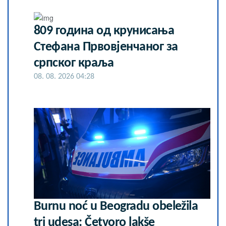
809 година од крунисања
Стефана Првовјенчаног за
српског краља
08. 08. 2026 04:28
Burnu noć u Beogradu obeležila
tri udesa: Četvoro lakše