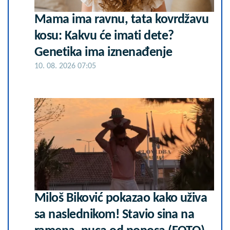
Mama ima ravnu, tata kovrdžavu
kosu: Kakvu će imati dete?
Genetika ima iznenađenje
10. 08. 2026 07:05
Miloš Biković pokazao kako uživa
sa naslednikom! Stavio sina na