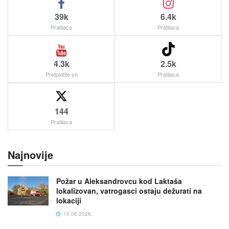
39k
6.4k
Pratilaca
Pratilaca
4.3k
2.5k
Pretplatite se
Pratilaca
144
Pratilaca
Najnovije
Požar u Aleksandrovcu kod Laktaša
lokalizovan, vatrogasci ostaju dežurati na
lokaciji
10.08.2026.