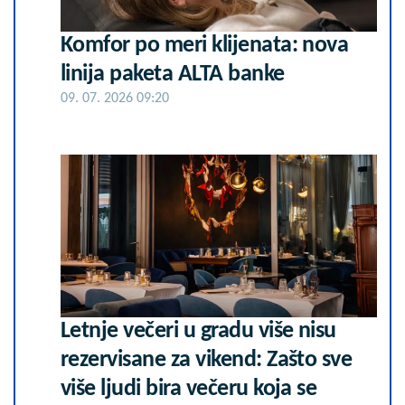
Komfor po meri klijenata: nova
linija paketa ALTA banke
09. 07. 2026 09:20
Letnje večeri u gradu više nisu
rezervisane za vikend: Zašto sve
više ljudi bira večeru koja se