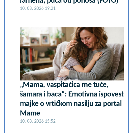
ramena, puca od ponosa (FOTO)
10. 08. 2026 19:21
„Mama, vaspitačica me tuče,
šamara i baca“: Emotivna ispovest
majke o vrtićkom nasilju za portal
Mame
10. 08. 2026 15:52