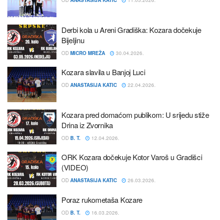
OD
ANASTASIJA KATIC
11.05.2026.
Derbi kola u Areni Gradiška: Kozara dočekuje
Bijeljinu
OD
MICRO MREŽA
30.04.2026.
Kozara slavila u Banjoj Luci
OD
ANASTASIJA KATIC
22.04.2026.
Kozara pred domaćom publikom: U srijedu stiže
Drina iz Zvornika
OD
B. T.
12.04.2026.
ORK Kozara dočekuje Kotor Varoš u Gradišci
(VIDEO)
OD
ANASTASIJA KATIC
26.03.2026.
Poraz rukometaša Kozare
OD
B. T.
16.03.2026.