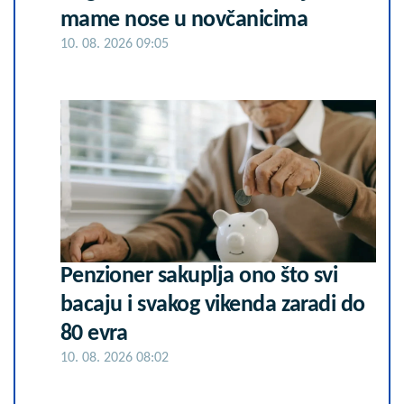
mame nose u novčanicima
10. 08. 2026 09:05
Penzioner sakuplja ono što svi
bacaju i svakog vikenda zaradi do
80 evra
10. 08. 2026 08:02