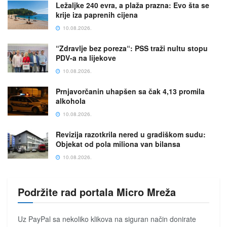
Ležaljke 240 evra, a plaža prazna: Evo šta se
krije iza paprenih cijena
10.08.2026.
“Zdravlje bez poreza“: PSS traži nultu stopu
PDV-a na lijekove
10.08.2026.
Prnjavorčanin uhapšen sa čak 4,13 promila
alkohola
10.08.2026.
Revizija razotkrila nered u gradiškom sudu:
Objekat od pola miliona van bilansa
10.08.2026.
Podržite rad portala Micro Mreža
Uz PayPal sa nekoliko klikova na siguran način donirate