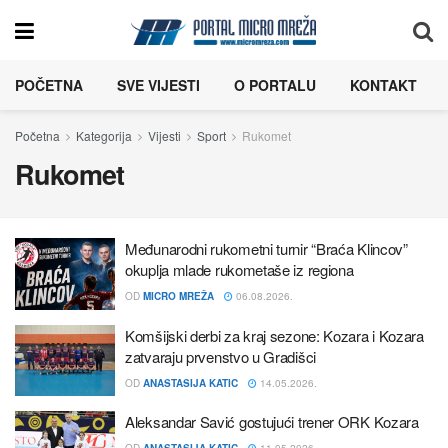
POČETNA
SVE VIJESTI
O PORTALU
KONTAKT
Početna
Kategorija
Vijesti
Sport
Rukomet
Rukomet
Međunarodni rukometni turnir “Braća Klincov”
okuplja mlade rukometaše iz regiona
OD
MICRO MREŽA
06.08.2026.
Komšijski derbi za kraj sezone: Kozara i Kozara
zatvaraju prvenstvo u Gradišci
OD
ANASTASIJA KATIC
14.05.2026.
Aleksandar Savić gostujući trener ORK Kozara