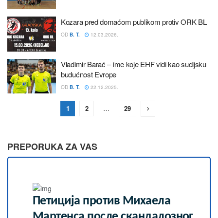
Kozara pred domaćom publikom protiv ORK BL
OD
B. T.
12.03.2026.
Vladimir Barać – ime koje EHF vidi kao sudijsku
budućnost Evrope
OD
B. T.
22.12.2025.
1
2
…
29
PREPORUKA ZA VAS
Петиција против Михаела
Мартенса после скандалозног