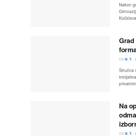
Nakon go
Gimnazij
Kočićeva 
Grad 
forma
OD
B. T.
Stručna 
inicijat
privatnim
Na op
odmah
izbor
OD
B. T.