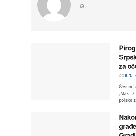
Pirog
Srpsk
za oč
OD
B. T.
Šesnaest
„Mak“ iz
poljske z
Nakon
građe
Grad