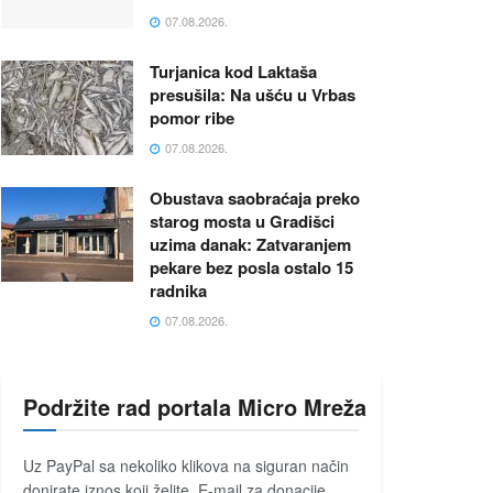
07.08.2026.
Turjanica kod Laktaša
presušila: Na ušću u Vrbas
pomor ribe
07.08.2026.
Obustava saobraćaja preko
starog mosta u Gradišci
uzima danak: Zatvaranjem
pekare bez posla ostalo 15
radnika
07.08.2026.
Podržite rad portala Micro Mreža
Uz PayPal sa nekoliko klikova na siguran način
donirate iznos koji želite. E-mail za donacije