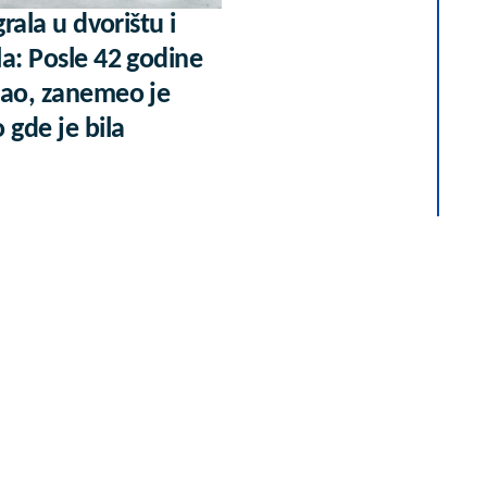
grala u dvorištu i
a: Posle 42 godine
šao, zanemeo je
 gde je bila
 već kupuje uz
ti? Saznaj više