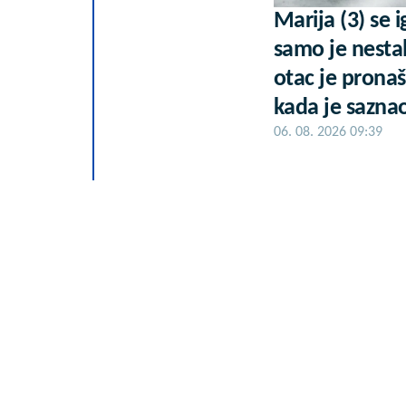
Marija (3) se i
samo je nestal
otac je prona
kada je saznao
06. 08. 2026 09:39
25.000 kupaca
PerSu Extra. A 