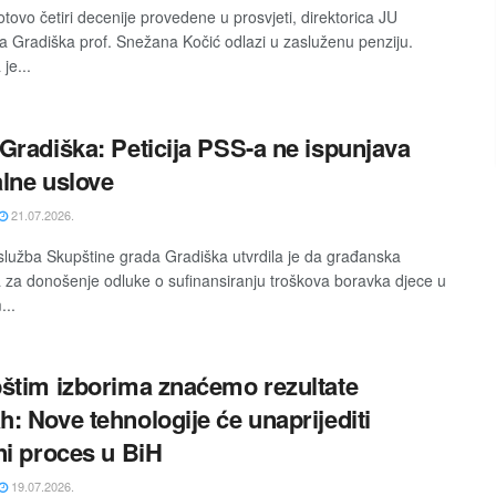
tovo četiri decenije provedene u prosvjeti, direktorica JU
a Gradiška prof. Snežana Kočić odlazi u zasluženu penziju.
je...
Gradiška: Peticija PSS-a ne ispunjava
lne uslove
21.07.2026.
služba Skupštine grada Gradiška utvrdila je da građanska
iva za donošenje odluke o sufinansiranju troškova boravka djece u
...
štim izborima znaćemo rezultate
: Nove tehnologije će unaprijediti
ni proces u BiH
19.07.2026.