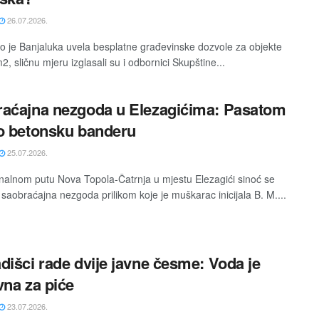
26.07.2026.
o je Banjaluka uvela besplatne građevinske dozvole za objekte
, sličnu mjeru izglasali su i odbornici Skupštine...
aćajna nezgoda u Elezagićima: Pasatom
o betonsku banderu
25.07.2026.
nalnom putu Nova Topola-Čatrnja u mjestu Elezagići sinoć se
 saobraćajna nezgoda prilikom koje je muškarac inicijala B. M....
dišci rade dvije javne česme: Voda je
vna za piće
23.07.2026.