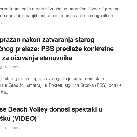
orne tehnologije mogle bi značajno unaprijediti izborni proces u
Hercegovini, smanjiti mogućnost manipulacija i omogućiti da
..
prazan nakon zatvaranja starog
čnog prelaza: PSS predlaže konkretne
 za očuvanje stanovnika
16.07.2026.
je starog graničnog prelaza ogolilo je koliko nedostaje
ka u Gradišci, smatraju u Pokretu sigurna Srpska (PSS), odakle
da...
se Beach Volley donosi spektakl u
šku (VIDEO)
15.07.2026.