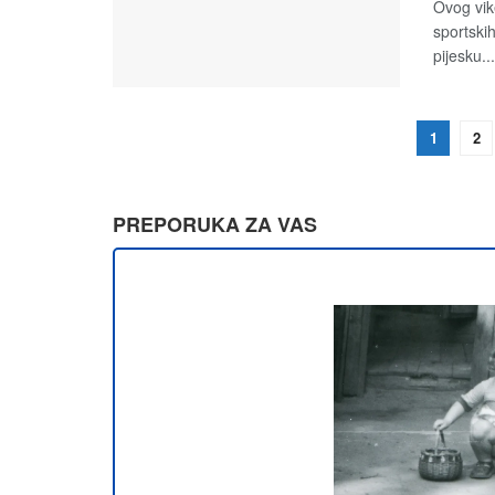
Ovog vik
sportski
pijesku...
1
2
PREPORUKA ZA VAS