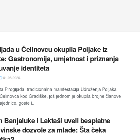
ijada u Čelinovcu okupila Poljake iz
e: Gastronomija, umjetnost i priznanja
uvanje identiteta
01.08.2026.
a Pirogijada, tradicionalna manifestacija Udruženja Poljaka
 Čelinovca kod Gradiške, još jednom je okupila brojne članove
ajednice, goste i...
 Banjaluke i Laktaši uveli besplatne
vinske dozvole za mlade: Šta čeka
iška?