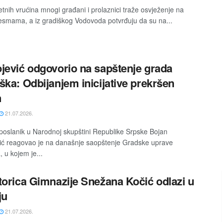
etnih vrućina mnogi građani i prolaznici traže osvježenje na
esmama, a iz gradiškog Vodovoda potvrđuju da su na...
jević odgovorio na sapštenje grada
ška: Odbijanjem inicijative prekršen
n
21.07.2026.
poslanik u Narodnoj skupštini Republike Srpske Bojan
ić reagovao je na današnje saopštenje Gradske uprave
 u kojem je...
torica Gimnazije Snežana Kočić odlazi u
ju
21.07.2026.