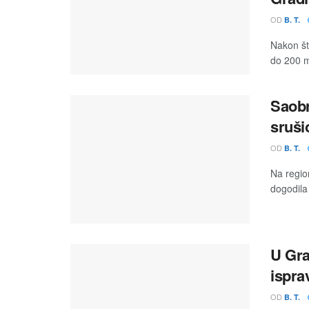
OD
B. T.
Nakon št
do 200 m2
Saobr
sruši
OD
B. T.
Na regio
dogodila
U Gra
ispra
OD
B. T.