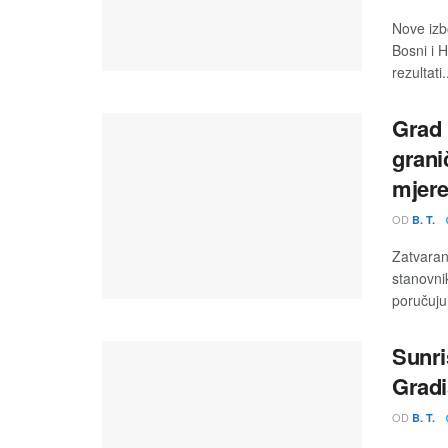
Nove izb
Bosni i 
rezultati.
Grad 
grani
mjere
OD
B. T.
Zatvaran
stanovni
poručuju 
Sunri
Gradi
OD
B. T.