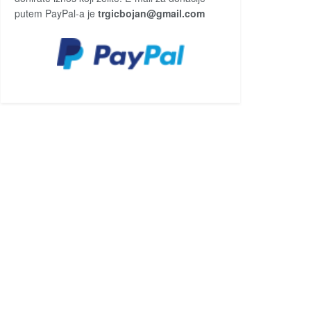
putem PayPal-a je
trgicbojan@gmail.com