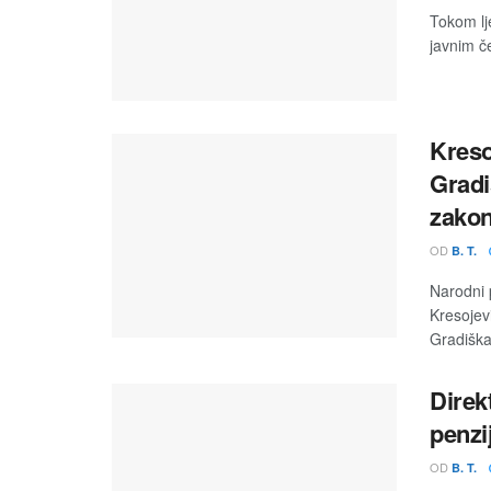
Tokom lj
javnim č
Kreso
Gradi
zako
OD
B. T.
Narodni 
Kresojev
Gradiška,
Direk
penzi
OD
B. T.