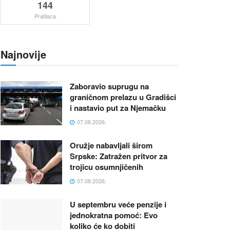
144
Pratilaca
Najnovije
Zaboravio suprugu na
graničnom prelazu u Gradišci
i nastavio put za Njemačku
07.08.2026.
Oružje nabavljali širom
Srpske: Zatražen pritvor za
trojicu osumnjičenih
07.08.2026.
U septembru veće penzije i
jednokratna pomoć: Evo
koliko će ko dobiti