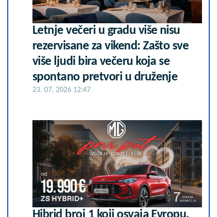
Letnje večeri u gradu više nisu
rezervisane za vikend: Zašto sve
više ljudi bira večeru koja se
spontano pretvori u druženje
23. 07. 2026 12:47
Hibrid broj 1 koji osvaja Evropu,