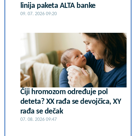
linija paketa ALTA banke
09. 07. 2026 09:20
Čiji hromozom određuje pol
deteta? XX rađa se devojčica, XY
rađa se dečak
07. 08. 2026 09:47