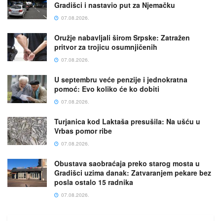
Gradišci i nastavio put za Njemačku
07.08.2026.
Oružje nabavljali širom Srpske: Zatražen
pritvor za trojicu osumnjičenih
07.08.2026.
U septembru veće penzije i jednokratna
pomoć: Evo koliko će ko dobiti
07.08.2026.
Turjanica kod Laktaša presušila: Na ušću u
Vrbas pomor ribe
07.08.2026.
Obustava saobraćaja preko starog mosta u
Gradišci uzima danak: Zatvaranjem pekare bez
posla ostalo 15 radnika
07.08.2026.