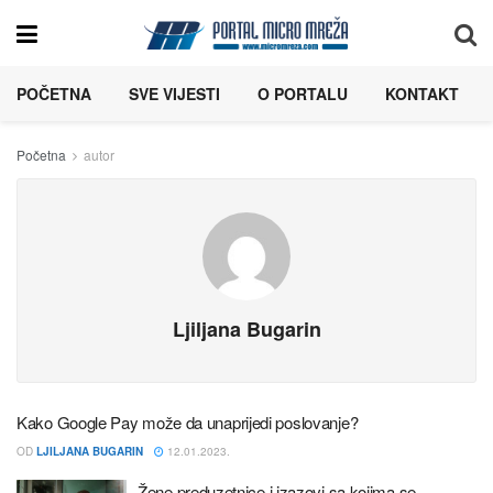
POČETNA
SVE VIJESTI
O PORTALU
KONTAKT
Početna
autor
Ljiljana Bugarin
Kako Google Pay može da unaprijedi poslovanje?
OD
LJILJANA BUGARIN
12.01.2023.
Žene preduzetnice i izazovi sa kojima se