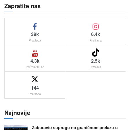
Zapratite nas
39k
6.4k
Pratilaca
Pratilaca
4.3k
2.5k
Pretplatite se
Pratilaca
144
Pratilaca
Najnovije
Zaboravio suprugu na graničnom prelazu u