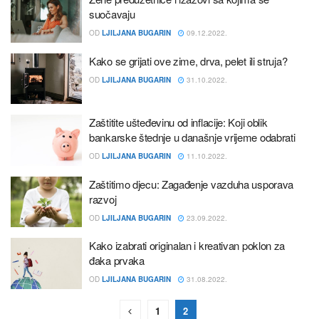
suočavaju
OD
LJILJANA BUGARIN
09.12.2022.
Kako se grijati ove zime, drva, pelet ili struja?
OD
LJILJANA BUGARIN
31.10.2022.
Zaštitite ušteđevinu od inflacije: Koji oblik
bankarske štednje u današnje vrijeme odabrati
OD
LJILJANA BUGARIN
11.10.2022.
Zaštitimo djecu: Zagađenje vazduha usporava
razvoj
OD
LJILJANA BUGARIN
23.09.2022.
Kako izabrati originalan i kreativan poklon za
đaka prvaka
OD
LJILJANA BUGARIN
31.08.2022.
1
2