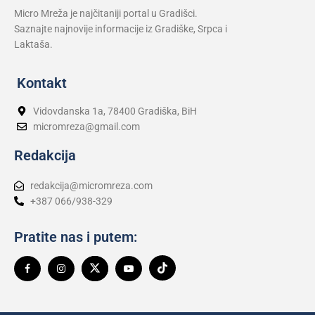
Micro Mreža je najčitaniji portal u Gradišci.
Saznajte najnovije informacije iz Gradiške, Srpca i
Laktaša.
Kontakt
Vidovdanska 1a, 78400 Gradiška, BiH
micromreza@gmail.com
Redakcija
redakcija@micromreza.com
+387 066/938-329
Pratite nas i putem: