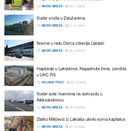
OD
MICRO MREŽA
03.11.2025.
Sudar vozila u Zalužanima
OD
MICRO MREŽA
01.11.2025.
Novine u radu Doma zdravlja Laktaši
OD
MICRO MREŽA
28.10.2025.
Hapšenje u Laktašima: Napadnuta žena, završila
u UKC RS
OD
BOJANA TRGIC
28.10.2025.
Sudar auta i kamiona na auto-putu u
Aleksandrovcu
OD
MICRO MREŽA
24.10.2025.
Zlatko Miličević iz Laktaša ulovio soma kapitalca
OD
MICRO MREŽA
23.10.2025.