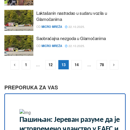
Laktašanin nastradao u sudaru vozila u
Glamočanima
OD
MICRO MREŽA
22.10.2025.
Saobraćajna nezgoda u Glamočanima
OD
MICRO MREŽA
22.10.2025.
1
…
12
13
14
…
78
PREPORUKA ZA VAS
Пашињан: Јереван разуме да је
истовремено чланство у ЕАЕС и