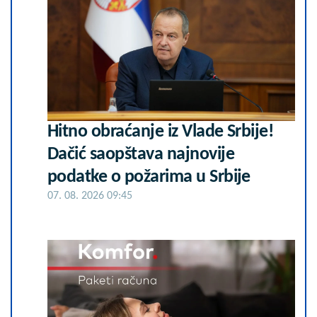
Hitno obraćanje iz Vlade Srbije!
Dačić saopštava najnovije
podatke o požarima u Srbije
07. 08. 2026 09:45