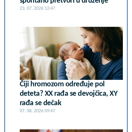
spontano pretvori u druženje
23. 07. 2026 12:47
Čiji hromozom određuje pol
deteta? XX rađa se devojčica, XY
rađa se dečak
07. 08. 2026 09:47