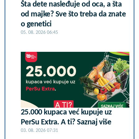
Šta dete nasleđuje od oca, a šta
od majke? Sve što treba da znate
o genetici
05. 08. 2026 06:45
25.000 kupaca već kupuje uz
PerSu Extra. A ti? Saznaj više
03. 08. 2026 07:31