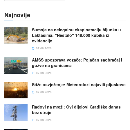
Najnovije
Sumnja na nelegalnu eksploataciju šljunka u
Laktašima: “Nestalo“ 148.000 kubika iz
evidencije
07.08.2026.
AMSS upozorava vozače: Pojačan saobraćaj i
gužve na granicama
07.08.2026.
Stiže osvježenje: Meteorolozi najavili pljuskove
07.08.2026.
Radovi na mreži: Ovi dijelovi Gradiške danas
bez struje
07.08.2026.