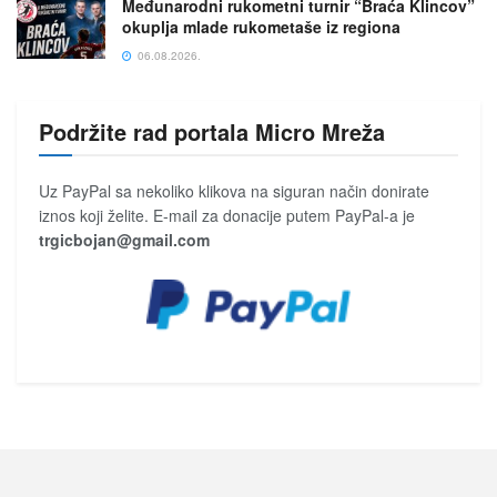
Međunarodni rukometni turnir “Braća Klincov”
okuplja mlade rukometaše iz regiona
06.08.2026.
Podržite rad portala Micro Mreža
Uz PayPal sa nekoliko klikova na siguran način donirate
iznos koji želite. E-mail za donacije putem PayPal-a je
trgicbojan@gmail.com