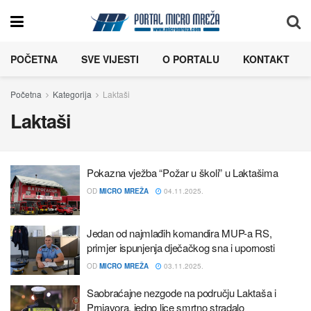
POČETNA
SVE VIJESTI
O PORTALU
KONTAKT
Početna
Kategorija
Laktaši
Laktaši
Pokazna vježba “Požar u školi” u Laktašima
OD
MICRO MREŽA
04.11.2025.
Jedan od najmlađih komandira MUP-a RS,
primjer ispunjenja dječačkog sna i upornosti
OD
MICRO MREŽA
03.11.2025.
Saobraćajne nezgode na području Laktaša i
Prnjavora, jedno lice smrtno stradalo