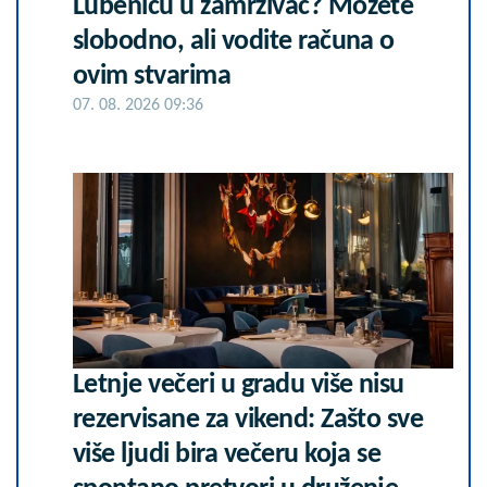
Lubenicu u zamrzivač? Možete
slobodno, ali vodite računa o
ovim stvarima
07. 08. 2026 09:36
Letnje večeri u gradu više nisu
rezervisane za vikend: Zašto sve
više ljudi bira večeru koja se