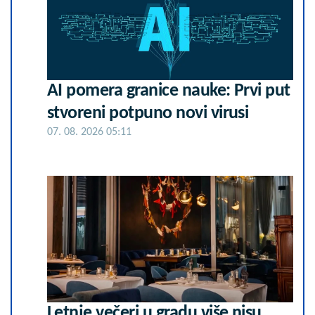
AI pomera granice nauke: Prvi put
stvoreni potpuno novi virusi
07. 08. 2026 05:11
Letnje večeri u gradu više nisu