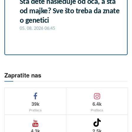
Šta dete nasleđuje od oca, a šta
od majke? Sve što treba da znate
o genetici
05. 08. 2026 06:45
Zapratite nas
39k
6.4k
Pratilaca
Pratilaca
4.3k
2.5k