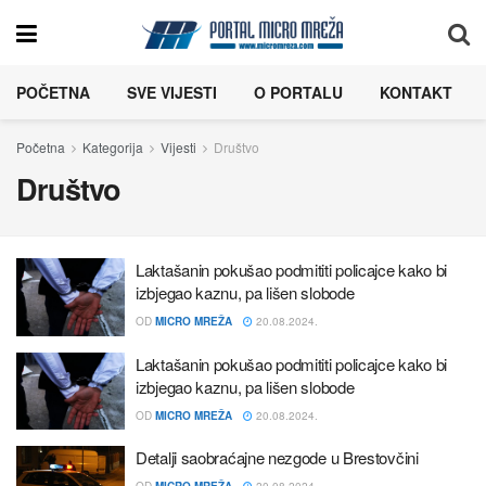
POČETNA
SVE VIJESTI
O PORTALU
KONTAKT
Početna
Kategorija
Vijesti
Društvo
Društvo
Laktašanin pokušao podmititi policajce kako bi
izbjegao kaznu, pa lišen slobode
OD
MICRO MREŽA
20.08.2024.
Laktašanin pokušao podmititi policajce kako bi
izbjegao kaznu, pa lišen slobode
OD
MICRO MREŽA
20.08.2024.
Detalji saobraćajne nezgode u Brestovčini