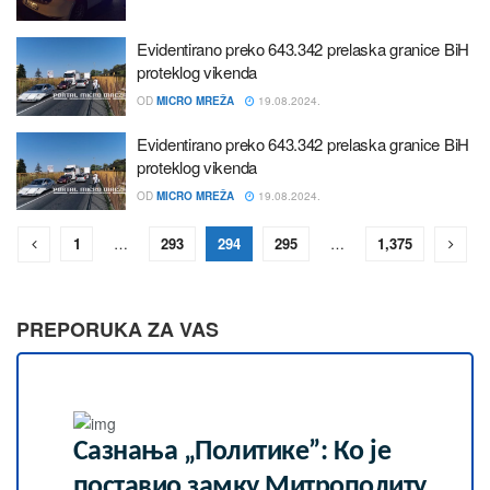
Evidentirano preko 643.342 prelaska granice BiH
proteklog vikenda
OD
MICRO MREŽA
19.08.2024.
Evidentirano preko 643.342 prelaska granice BiH
proteklog vikenda
OD
MICRO MREŽA
19.08.2024.
1
…
293
294
295
…
1,375
PREPORUKA ZA VAS
Сазнања „Политике”: Ко је
поставио замку Митрополиту