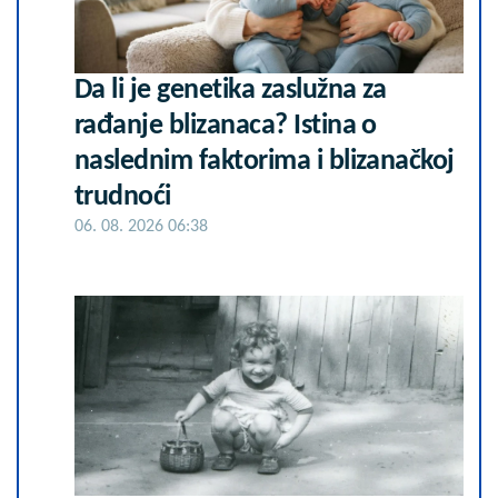
Da li je genetika zaslužna za
rađanje blizanaca? Istina o
naslednim faktorima i blizanačkoj
trudnoći
06. 08. 2026 06:38