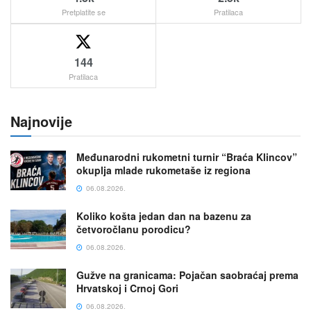
Pretplatite se
Pratilaca
144
Pratilaca
Najnovije
Međunarodni rukometni turnir “Braća Klincov”
okuplja mlade rukometaše iz regiona
06.08.2026.
Koliko košta jedan dan na bazenu za
četvoročlanu porodicu?
06.08.2026.
Gužve na granicama: Pojačan saobraćaj prema
Hrvatskoj i Crnoj Gori
06.08.2026.