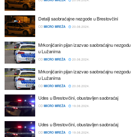
OD
MICRO MREŽA
20.08.2024.
Detalji saobraćajne nezgode u Brestovčini
OD
MICRO MREŽA
20.08.2024.
Mrkonjićanin pijan izazvao saobraćajnu nezgodu
u Lužanima
OD
MICRO MREŽA
20.08.2024.
Mrkonjićanin pijan izazvao saobraćajnu nezgodu
u Lužanima
OD
MICRO MREŽA
20.08.2024.
Udes u Brestovčini, obustavljen saobraćaj
OD
MICRO MREŽA
19.08.2024.
Udes u Brestovčini, obustavljen saobraćaj
OD
MICRO MREŽA
19.08.2024.