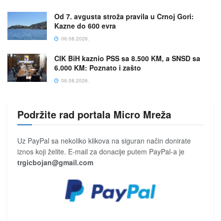
Od 7. avgusta stroža pravila u Crnoj Gori:
Kazne do 600 evra
06.08.2026.
CIK BiH kaznio PSS sa 8.500 KM, a SNSD sa
6.000 KM: Poznato i zašto
06.08.2026.
Podržite rad portala Micro Mreža
Uz PayPal sa nekoliko klikova na siguran način donirate
iznos koji želite. E-mail za donacije putem PayPal-a je
trgicbojan@gmail.com