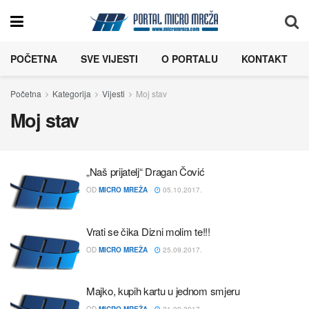
POČETNA
SVE VIJESTI
O PORTALU
KONTAKT
Početna
Kategorija
Vijesti
Moj stav
Moj stav
„Naš prijatelj“ Dragan Čović
OD
MICRO MREŽA
05.10.2017.
Vrati se čika Dizni molim te!!!
OD
MICRO MREŽA
25.09.2017.
Majko, kupih kartu u jednom smjeru