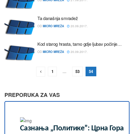
OD
MICRO MREŽA
21.09.2017.
Ta današnja smradež
OD
MICRO MREŽA
20.09.2017.
Kod starog hrasta, tamo gdje ljubav počinje…
OD
MICRO MREŽA
20.09.2017.
1
…
53
54
PREPORUKA ZA VAS
Сазнања „Политике”: Црна Гора