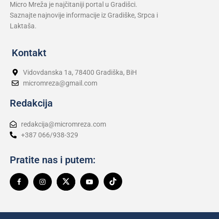
Micro Mreža je najčitaniji portal u Gradišci.
Saznajte najnovije informacije iz Gradiške, Srpca i
Laktaša.
Kontakt
Vidovdanska 1a, 78400 Gradiška, BiH
micromreza@gmail.com
Redakcija
redakcija@micromreza.com
+387 066/938-329
Pratite nas i putem: