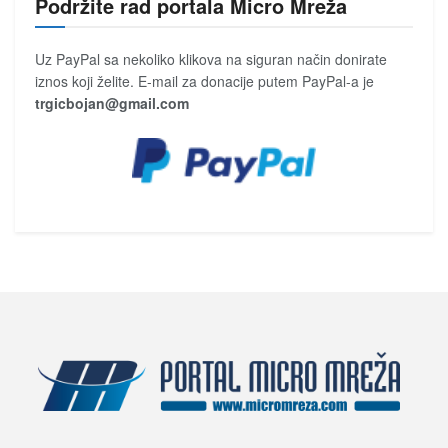
Podržite rad portala Micro Mreža
Uz PayPal sa nekoliko klikova na siguran način donirate
iznos koji želite. E-mail za donacije putem PayPal-a je
trgicbojan@gmail.com