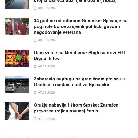
09.08.2026.
34 godine od odbrane Gradiške: Sjećanje na
poginule borce zasjenili politički govori i
negodovanje veterana
08.08.2026.
Osvježenje na Meridianu: Stigli su novi EGT
Digital hitovi
08.08.2026.
Zaboravio suprugu na graničnom prelazu u
Gradišci i nastavio put za Njemačku
07.08.2026.
Oružje nabavljali širom Srpske: Zatražen
pritvor za trojicu osumnjičenih
07.08.2026.