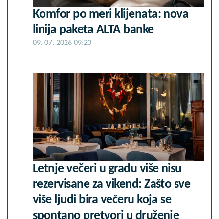
Komfor po meri klijenata: nova
linija paketa ALTA banke
09. 07. 2026 09:20
Letnje večeri u gradu više nisu
rezervisane za vikend: Zašto sve
više ljudi bira večeru koja se
spontano pretvori u druženje