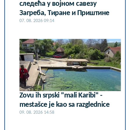
следећа у војном савезу
Загреба, Тиране и Приштине
07. 08. 2026 09:14
Zovu ih srpski "mali Karibi" -
mestašce je kao sa razglednice
09. 08. 2026 14:58