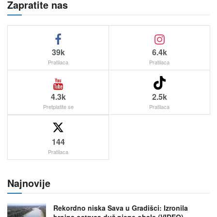
Zapratite nas
39k
6.4k
Pratilaca
Pratilaca
4.3k
2.5k
Pretplatite se
Pratilaca
144
Pratilaca
Najnovije
Rekordno niska Sava u Gradišci: Izronila
brojna ostrvca duž njene obale (VIDEO)