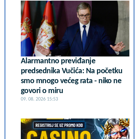
Alarmantno previđanje
predsednika Vučića: Na početku
smo mnogo većeg rata - niko ne
govori o miru
09. 08. 2026 15:53