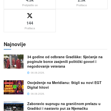
Pretplatite se
Pratilaca
144
Pratilaca
Najnovije
34 godine od odbrane Gradiške: Sjećanje na
poginule borce zasjenili politički govori i
negodovanje veterana
08.08.2026.
Osvježenje na Meridianu: Stigli su novi EGT
Digital hitovi
08.08.2026.
Zaboravio suprugu na graničnom prelazu u
Gradišci i nastavio put za Njemačku