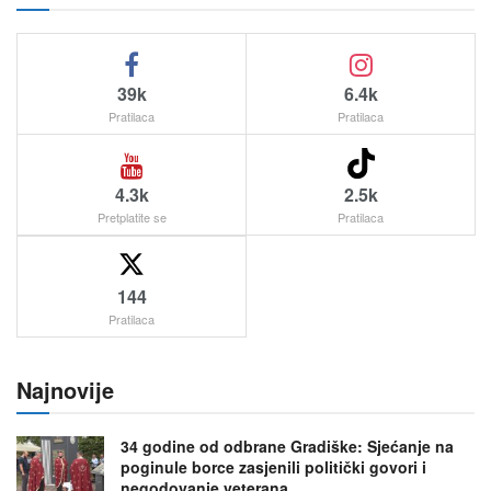
39k
6.4k
Pratilaca
Pratilaca
4.3k
2.5k
Pretplatite se
Pratilaca
144
Pratilaca
Najnovije
34 godine od odbrane Gradiške: Sjećanje na
poginule borce zasjenili politički govori i
negodovanje veterana