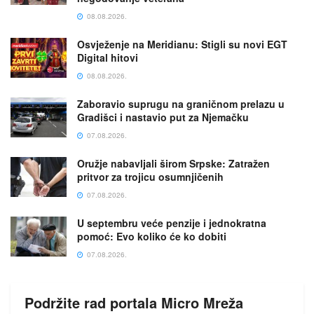
08.08.2026.
Osvježenje na Meridianu: Stigli su novi EGT
Digital hitovi
08.08.2026.
Zaboravio suprugu na graničnom prelazu u
Gradišci i nastavio put za Njemačku
07.08.2026.
Oružje nabavljali širom Srpske: Zatražen
pritvor za trojicu osumnjičenih
07.08.2026.
U septembru veće penzije i jednokratna
pomoć: Evo koliko će ko dobiti
07.08.2026.
Podržite rad portala Micro Mreža