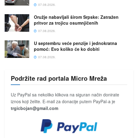
07.08.2026.
Oružje nabavljali širom Srpske: Zatražen
pritvor za trojicu osumnjičenih
07.08.2026.
U septembru veće penzije i jednokratna
pomoć: Evo koliko će ko dobiti
07.08.2026.
Podržite rad portala Micro Mreža
Uz PayPal sa nekoliko klikova na siguran način donirate
iznos koji želite. E-mail za donacije putem PayPal-a je
trgicbojan@gmail.com