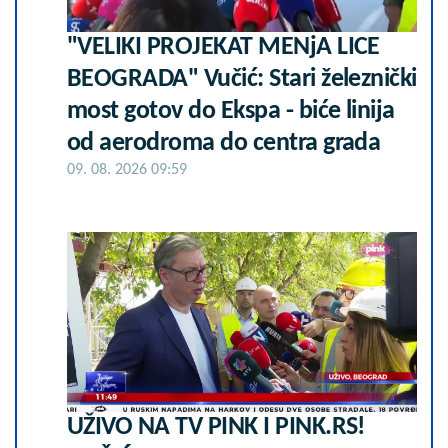
"VELIKI PROJEKAT MENjA LICE
BEOGRADA" Vučić: Stari železnički
most gotov do Ekspa - biće linija
od aerodroma do centra grada
09. 08. 2026 09:59
UŽIVO NA TV PINK I PINK.RS!