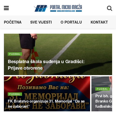
POČETNA
SVE VIJESTI
O PORTALU
KONTAKT
FUDBAL
Besplatna škola suđenja u Gradišci:
Prijave otvorene
FUDBAL
FUDBAL
Prvi bh. go
FK Bratstvo organizuje 31. Memorijal “Da se
Branko Grah
ne zaboravi“
fudbalskoj k