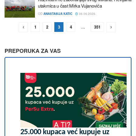
utakmica u čast Mirka Vujanovića
OD
ANASTASIJA KATIC
06.06.2026.
1
2
3
4
…
351
PREPORUKA ZA VAS
25.000 kupaca već kupuje uz