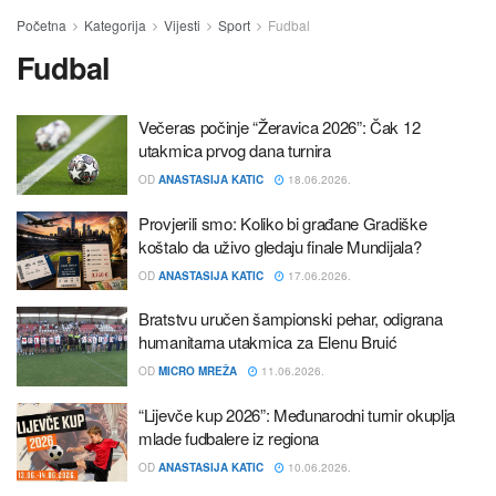
Početna
Kategorija
Vijesti
Sport
Fudbal
Fudbal
Večeras počinje “Žeravica 2026”: Čak 12
utakmica prvog dana turnira
OD
ANASTASIJA KATIC
18.06.2026.
Provjerili smo: Koliko bi građane Gradiške
koštalo da uživo gledaju finale Mundijala?
OD
ANASTASIJA KATIC
17.06.2026.
Bratstvu uručen šampionski pehar, odigrana
humanitarna utakmica za Elenu Bruić
OD
MICRO MREŽA
11.06.2026.
“Lijevče kup 2026”: Međunarodni turnir okuplja
mlade fudbalere iz regiona
OD
ANASTASIJA KATIC
10.06.2026.