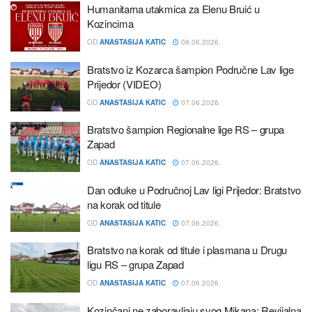
Humanitarna utakmica za Elenu Bruić u
Kozincima
OD
ANASTASIJA KATIC
08.06.2026.
Bratstvo iz Kozarca šampion Područne Lav lige
Prijedor (VIDEO)
OD
ANASTASIJA KATIC
07.06.2026.
Bratstvo šampion Regionalne lige RS – grupa
Zapad
OD
ANASTASIJA KATIC
07.06.2026.
Dan odluke u Područnoj Lav ligi Prijedor: Bratstvo
na korak od titule
OD
ANASTASIJA KATIC
07.06.2026.
Bratstvo na korak od titule i plasmana u Drugu
ligu RS – grupa Zapad
OD
ANASTASIJA KATIC
07.06.2026.
Kozinčani ne zaboravljaju svog Mikana: Revijalna