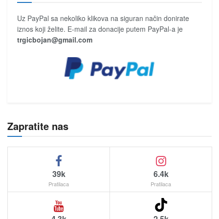
Uz PayPal sa nekoliko klikova na siguran način donirate
iznos koji želite. E-mail za donacije putem PayPal-a je
trgicbojan@gmail.com
Zapratite nas
39k
6.4k
Pratilaca
Pratilaca
4.3k
2.5k