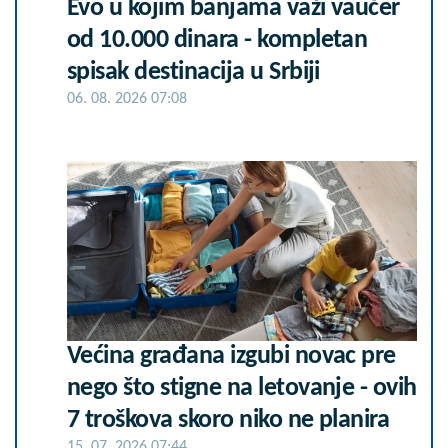
Evo u kojim banjama važi vaučer
od 10.000 dinara - kompletan
spisak destinacija u Srbiji
06. 08. 2026 07:08
Većina građana izgubi novac pre
nego što stigne na letovanje - ovih
7 troškova skoro niko ne planira
15. 07. 2026 07:44