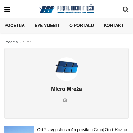
POČETNA
SVE VIJESTI
O PORTALU
KONTAKT
Početna
autor
Micro Mreža
Od 7. avgusta stroža pravila u Crnoj Gori: Kazne