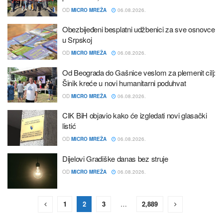
OD
MICRO MREŽA
06.08.2026.
Obezbijeđeni besplatni udžbenici za sve osnovce
u Srpskoj
OD
MICRO MREŽA
06.08.2026.
Od Beograda do Gašnice veslom za plemenit cilj:
Šinik kreće u novi humanitarni poduhvat
OD
MICRO MREŽA
06.08.2026.
CIK BiH objavio kako će izgledati novi glasački
listić
OD
MICRO MREŽA
06.08.2026.
Dijelovi Gradiške danas bez struje
OD
MICRO MREŽA
06.08.2026.
1
2
3
…
2,889