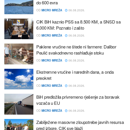
do 600 evra
OD
MICRO MREŽA
06.08.2026.
CIK BiH kaznio PSS sa 8.500 KM, a SNSD sa
6.000 KM: Poznato i zašto
OD
MICRO MREŽA
06.08.2026.
Paklene vrućine ne štede ni farmere: Dalibor
Peulić svakodnevno rashlađuje stoku
OD
MICRO MREŽA
06.08.2026.
Ekstremne vrućine i narednih dana, a onda
preokret
OD
MICRO MREŽA
06.08.2026.
BiH predložila privremeno rješenje za boravak
vozača u EU
OD
MICRO MREŽA
06.08.2026.
Zabilježene masovne zloupotrebe javnih resursa
pred izbore, CIK sve blaži