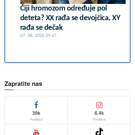
Čiji hromozom određuje pol
deteta? XX rađa se devojčica, XY
rađa se dečak
07. 08. 2026 09:47
Zapratite nas
39k
6.4k
Pratilaca
Pratilaca