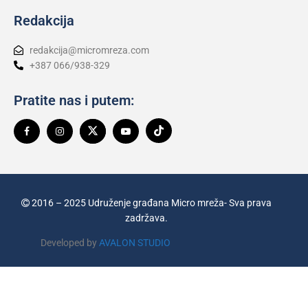
Redakcija
redakcija@micromreza.com
+387 066/938-329
Pratite nas i putem:
2016 – 2025 Udruženje građana Micro mreža- Sva prava
zadržava.
Developed by
AVALON STUDIO