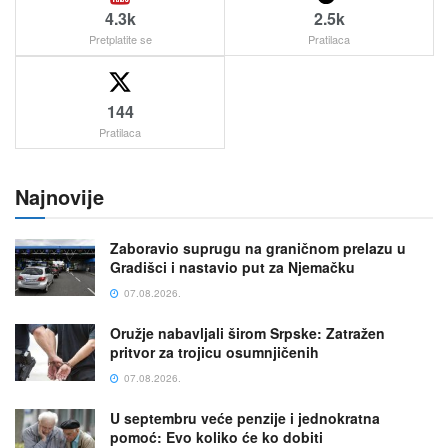
4.3k
2.5k
Pretplatite se
Pratilaca
144
Pratilaca
Najnovije
Zaboravio suprugu na graničnom prelazu u
Gradišci i nastavio put za Njemačku
07.08.2026.
Oružje nabavljali širom Srpske: Zatražen
pritvor za trojicu osumnjičenih
07.08.2026.
U septembru veće penzije i jednokratna
pomoć: Evo koliko će ko dobiti