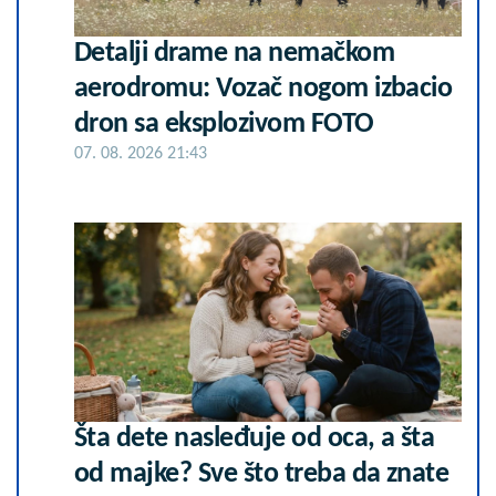
Detalji drame na nemačkom
aerodromu: Vozač nogom izbacio
dron sa eksplozivom FOTO
07. 08. 2026 21:43
Šta dete nasleđuje od oca, a šta
od majke? Sve što treba da znate