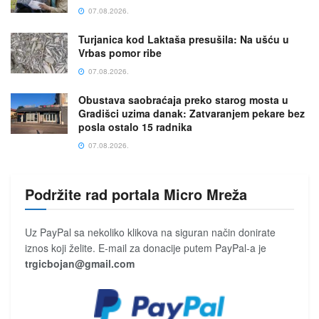
07.08.2026.
Turjanica kod Laktaša presušila: Na ušću u
Vrbas pomor ribe
07.08.2026.
Obustava saobraćaja preko starog mosta u
Gradišci uzima danak: Zatvaranjem pekare bez
posla ostalo 15 radnika
07.08.2026.
Podržite rad portala Micro Mreža
Uz PayPal sa nekoliko klikova na siguran način donirate
iznos koji želite. E-mail za donacije putem PayPal-a je
trgicbojan@gmail.com