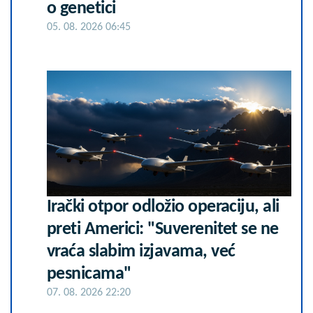
o genetici
05. 08. 2026 06:45
Irački otpor odložio operaciju, ali
preti Americi: "Suverenitet se ne
vraća slabim izjavama, već
pesnicama"
07. 08. 2026 22:20