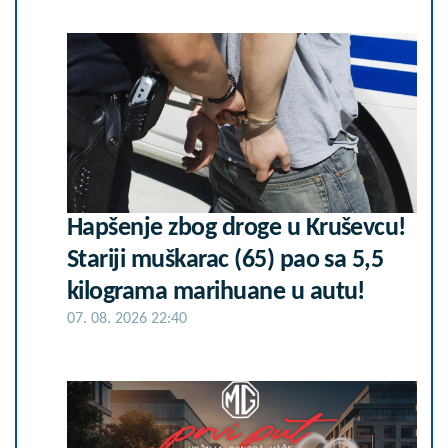
Hapšenje zbog droge u Kruševcu!
Stariji muškarac (65) pao sa 5,5
kilograma marihuane u autu!
07. 08. 2026 22:40