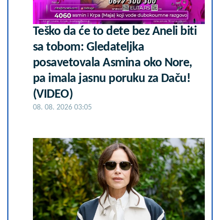
Teško da će to dete bez Aneli biti
sa tobom: Gledateljka
posavetovala Asmina oko Nore,
pa imala jasnu poruku za Daču!
(VIDEO)
08. 08. 2026 03:05