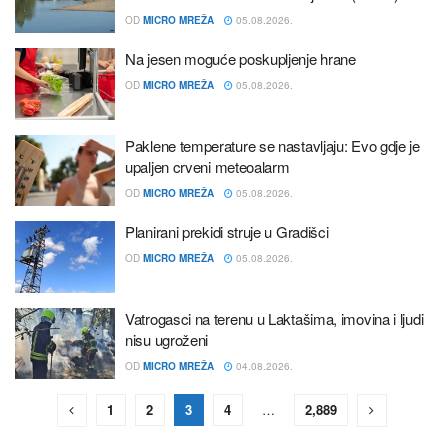
OD
MICRO MREŽA
05.08.2026.
Na jesen moguće poskupljenje hrane
OD
MICRO MREŽA
05.08.2026.
Paklene temperature se nastavljaju: Evo gdje je
upaljen crveni meteoalarm
OD
MICRO MREŽA
05.08.2026.
Planirani prekidi struje u Gradišci
OD
MICRO MREŽA
05.08.2026.
Vatrogasci na terenu u Laktašima, imovina i ljudi
nisu ugroženi
OD
MICRO MREŽA
04.08.2026.
1
2
3
4
…
2,889