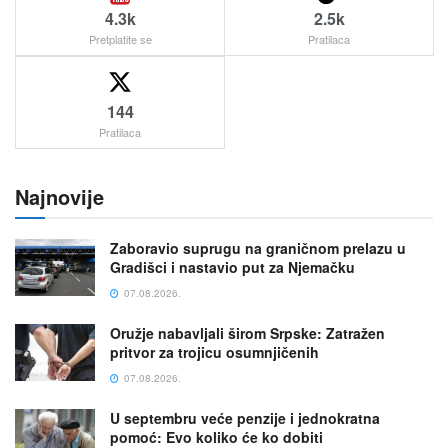
4.3k
2.5k
Pretplatite se
Pratilaca
144
Pratilaca
Najnovije
Zaboravio suprugu na graničnom prelazu u
Gradišci i nastavio put za Njemačku
07.08.2026.
Oružje nabavljali širom Srpske: Zatražen
pritvor za trojicu osumnjičenih
07.08.2026.
U septembru veće penzije i jednokratna
pomoć: Evo koliko će ko dobiti