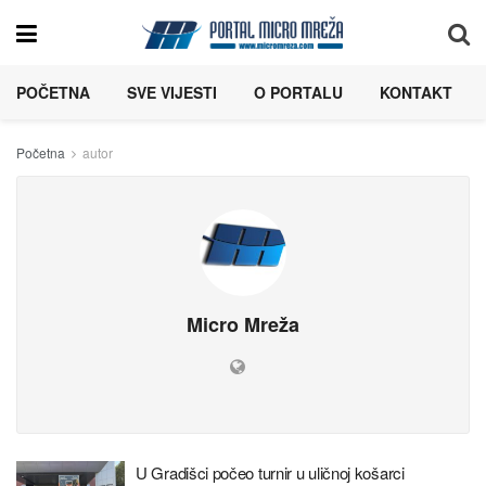
POČETNA
SVE VIJESTI
O PORTALU
KONTAKT
Početna
autor
Micro Mreža
U Gradišci počeo turnir u uličnoj košarci