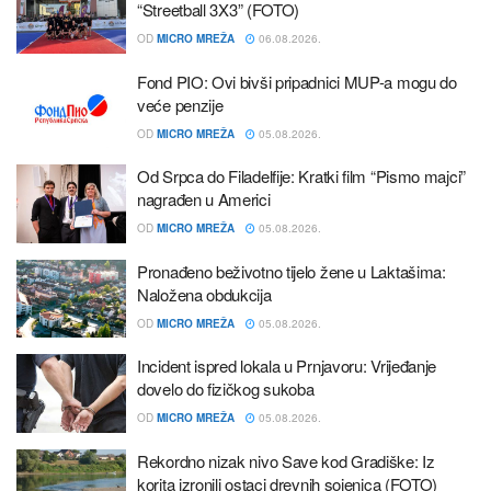
“Streetball 3X3” (FOTO)
OD
MICRO MREŽA
06.08.2026.
Fond PIO: Ovi bivši pripadnici MUP-a mogu do
veće penzije
OD
MICRO MREŽA
05.08.2026.
Od Srpca do Filadelfije: Kratki film “Pismo majci”
nagrađen u Americi
OD
MICRO MREŽA
05.08.2026.
Pronađeno beživotno tijelo žene u Laktašima:
Naložena obdukcija
OD
MICRO MREŽA
05.08.2026.
Incident ispred lokala u Prnjavoru: Vrijeđanje
dovelo do fizičkog sukoba
OD
MICRO MREŽA
05.08.2026.
Rekordno nizak nivo Save kod Gradiške: Iz
korita izronili ostaci drevnih sojenica (FOTO)