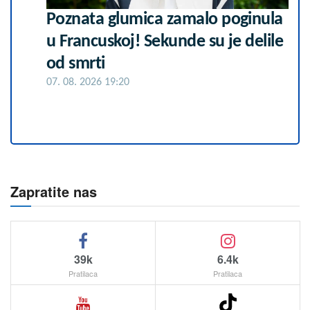
Poznata glumica zamalo poginula
u Francuskoj! Sekunde su je delile
od smrti
07. 08. 2026 19:20
Zapratite nas
39k
6.4k
Pratilaca
Pratilaca