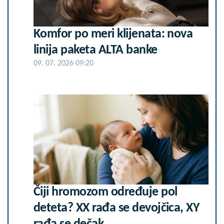
Komfor po meri klijenata: nova
linija paketa ALTA banke
09. 07. 2026 09:20
Čiji hromozom određuje pol
deteta? XX rađa se devojčica, XY