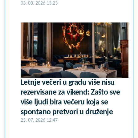
03. 08. 2026 13:23
Letnje večeri u gradu više nisu
rezervisane za vikend: Zašto sve
više ljudi bira večeru koja se
spontano pretvori u druženje
23. 07. 2026 12:47