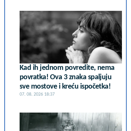
Kad ih jednom povredite, nema
povratka! Ova 3 znaka spaljuju
sve mostove i kreću ispočetka!
07. 08. 2026 18:37