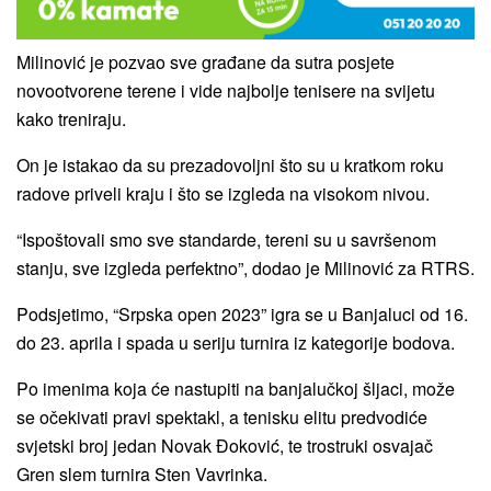
Milinović je pozvao sve građane da sutra posjete
novootvorene terene i vide najbolje tenisere na svijetu
kako treniraju.
On je istakao da su prezadovoljni što su u kratkom roku
radove priveli kraju i što se izgleda na visokom nivou.
“Ispoštovali smo sve standarde, tereni su u savršenom
stanju, sve izgleda perfektno”, dodao je Milinović za RTRS.
Podsjetimo, “Srpska open 2023” igra se u Banjaluci od 16.
do 23. aprila i spada u seriju turnira iz kategorije bodova.
Po imenima koja će nastupiti na banjalučkoj šljaci, može
se očekivati pravi spektakl, a tenisku elitu predvodiće
svjetski broj jedan Novak Đoković, te trostruki osvajač
Gren slem turnira Sten Vavrinka.