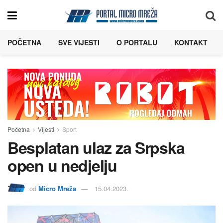
POČETNA
SVE VIJESTI
O PORTALU
KONTAKT
Početna
Vijesti
Sport
Besplatan ulaz za Srpska
open u nedjelju
od
Micro Mreža
15.04.2023.