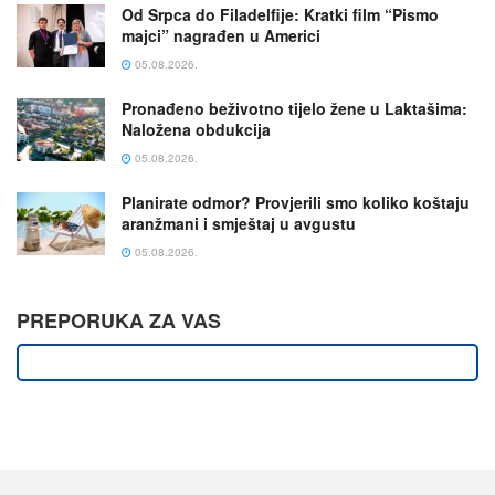
Od Srpca do Filadelfije: Kratki film “Pismo
majci” nagrađen u Americi
05.08.2026.
Pronađeno beživotno tijelo žene u Laktašima:
Naložena obdukcija
05.08.2026.
Planirate odmor? Provjerili smo koliko koštaju
aranžmani i smještaj u avgustu
05.08.2026.
PREPORUKA ZA VAS