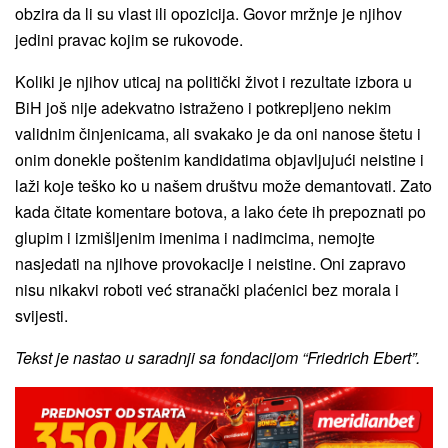
obzira da li su vlast ili opozicija. Govor mržnje je njihov
jedini pravac kojim se rukovode.
Koliki je njihov uticaj na politički život i rezultate izbora u
BiH još nije adekvatno istraženo i potkrepljeno nekim
validnim činjenicama, ali svakako je da oni nanose štetu i
onim donekle poštenim kandidatima objavljujući neistine i
laži koje teško ko u našem društvu može demantovati. Zato
kada čitate komentare botova, a lako ćete ih prepoznati po
glupim i izmišljenim imenima i nadimcima, nemojte
nasjedati na njihove provokacije i neistine. Oni zapravo
nisu nikakvi roboti već stranački plaćenici bez morala i
svijesti.
Tekst je nastao u saradnji sa fondacijom “Friedrich Ebert”.