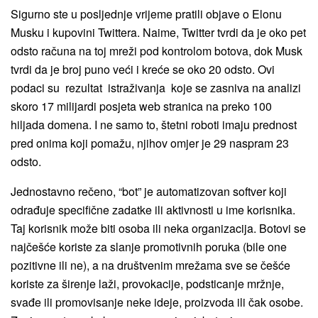
Sigurno ste u posljednje vrijeme pratili objave o Elonu
Musku i kupovini Twittera. Naime, Twitter tvrdi da je oko pet
odsto računa na toj mreži pod kontrolom botova, dok Musk
tvrdi da je broj puno veći i kreće se oko 20 odsto. Ovi
podaci su rezultat istraživanja koje se zasniva na analizi
skoro 17 milijardi posjeta web stranica na preko 100
hiljada domena. I ne samo to, štetni roboti imaju prednost
pred onima koji pomažu, njihov omjer je 29 naspram 23
odsto.
Jednostavno rečeno, “bot” je automatizovan softver koji
odrađuje specifične zadatke ili aktivnosti u ime korisnika.
Taj korisnik može biti osoba ili neka organizacija. Botovi se
najčešće koriste za slanje promotivnih poruka (bile one
pozitivne ili ne), a na društvenim mrežama sve se češće
koriste za širenje laži, provokacije, podsticanje mržnje,
svađe ili promovisanje neke ideje, proizvoda ili čak osobe.