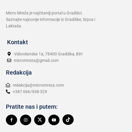
Hibrid broj 1 koji osvaja Evropu,
sada po specijalnoj akcijskoj ceni
od 19.990€ do 31.8.
03. 08. 2026 13:23
Marija (3) se igrala u dvorištu i
samo je nestala: Posle 42 godine
otac je pronašao, zanemeo je