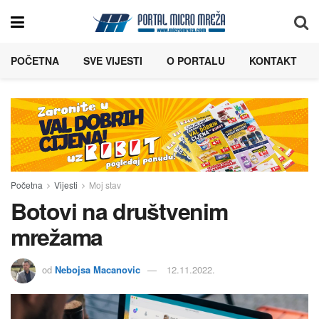
POČETNA
SVE VIJESTI
O PORTALU
KONTAKT
Početna
Vijesti
Moj stav
Botovi na društvenim
mrežama
od
Nebojsa Macanovic
12.11.2022.