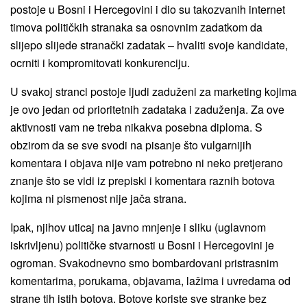
postoje u Bosni i Hercegovini i dio su takozvanih internet
timova političkih stranaka sa osnovnim zadatkom da
slijepo slijede stranački zadatak – hvaliti svoje kandidate,
ocrniti i kompromitovati konkurenciju.
U svakoj stranci postoje ljudi zaduženi za marketing kojima
je ovo jedan od prioritetnih zadataka i zaduženja. Za ove
aktivnosti vam ne treba nikakva posebna diploma. S
obzirom da se sve svodi na pisanje što vulgarnijih
komentara i objava nije vam potrebno ni neko pretjerano
znanje što se vidi iz prepiski i komentara raznih botova
kojima ni pismenost nije jača strana.
Ipak, njihov uticaj na javno mnjenje i sliku (uglavnom
iskrivljenu) političke stvarnosti u Bosni i Hercegovini je
ogroman. Svakodnevno smo bombardovani pristrasnim
komentarima, porukama, objavama, lažima i uvredama od
strane tih istih botova. Botove koriste sve stranke bez