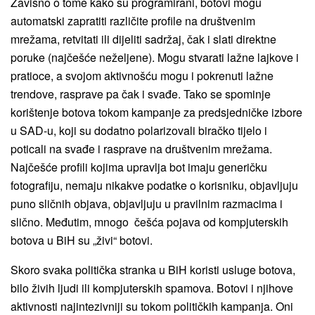
Zavisno o tome kako su programirani, botovi mogu
automatski zapratiti različite profile na društvenim
mrežama, retvitati ili dijeliti sadržaj, čak i slati direktne
poruke (najčešće neželjene). Mogu stvarati lažne lajkove i
pratioce, a svojom aktivnošću mogu i pokrenuti lažne
trendove, rasprave pa čak i svađe. Tako se spominje
korištenje botova tokom kampanje za predsjedničke izbore
u SAD-u, koji su dodatno polarizovali biračko tijelo i
poticali na svađe i rasprave na društvenim mrežama.
Najčešće profili kojima upravlja bot imaju generičku
fotografiju, nemaju nikakve podatke o korisniku, objavljuju
puno sličnih objava, objavljuju u pravilnim razmacima i
slično. Međutim, mnogo češća pojava od kompjuterskih
botova u BiH su „živi“ botovi.
Skoro svaka politička stranka u BiH koristi usluge botova,
bilo živih ljudi ili kompjuterskih spamova. Botovi i njihove
aktivnosti najintezivniji su tokom političkih kampanja. Oni