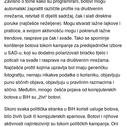
Zavisno o tome kako su programirani, botovi mogu
automatski zapratiti različite profile na društvenim
mrežama, retvitati ili dijeliti sadržaj, čak i slati direktne
poruke (najčešće neželjene). Mogu stvarati lažne lajkove i
pratioce, a svojom aktivnošću mogu i pokrenuti lažne
trendove, rasprave pa čak i svađe. Tako se spominje
korištenje botova tokom kampanje za predsjedničke izbore
u SAD-u, koji su dodatno polarizovali biračko tijelo i
poticali na svađe i rasprave na društvenim mrežama.
Najčešće profili kojima upravlja bot imaju generičku
fotografiju, nemaju nikakve podatke o korisniku, objavljuju
puno sličnih objava, objavljuju u pravilnim razmacima i
slično. Međutim, mnogo češća pojava od kompjuterskih
botova u BiH su „živi“ botovi.
Skoro svaka politička stranka u BiH koristi usluge botova,
bilo živih ljudi ili kompjuterskih spamova. Botovi i njihove
aktivnosti najintezivniji su tokom političkih kampanja. Oni