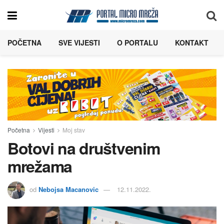
POČETNA
SVE VIJESTI
O PORTALU
KONTAKT
Početna
Vijesti
Moj stav
Botovi na društvenim
mrežama
od
Nebojsa Macanovic
12.11.2022.