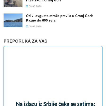
Hrvatskoj i Crnoj Gori
06.08.2026.
Od 7. avgusta stroža pravila u Crnoj Gori:
Kazne do 600 evra
06.08.2026.
PREPORUKA ZA VAS
Na izlazu iz Srbije čeka se satima: