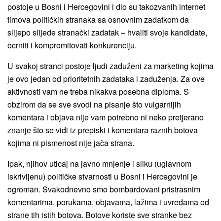
postoje u Bosni i Hercegovini i dio su takozvanih internet
timova političkih stranaka sa osnovnim zadatkom da
slijepo slijede stranački zadatak – hvaliti svoje kandidate,
ocrniti i kompromitovati konkurenciju.
U svakoj stranci postoje ljudi zaduženi za marketing kojima
je ovo jedan od prioritetnih zadataka i zaduženja. Za ove
aktivnosti vam ne treba nikakva posebna diploma. S
obzirom da se sve svodi na pisanje što vulgarnijih
komentara i objava nije vam potrebno ni neko pretjerano
znanje što se vidi iz prepiski i komentara raznih botova
kojima ni pismenost nije jača strana.
Ipak, njihov uticaj na javno mnjenje i sliku (uglavnom
iskrivljenu) političke stvarnosti u Bosni i Hercegovini je
ogroman. Svakodnevno smo bombardovani pristrasnim
komentarima, porukama, objavama, lažima i uvredama od
strane tih istih botova. Botove koriste sve stranke bez