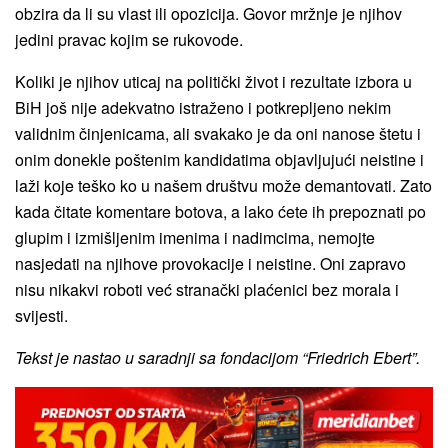
obzira da li su vlast ili opozicija. Govor mržnje je njihov
jedini pravac kojim se rukovode.
Koliki je njihov uticaj na politički život i rezultate izbora u
BiH još nije adekvatno istraženo i potkrepljeno nekim
validnim činjenicama, ali svakako je da oni nanose štetu i
onim donekle poštenim kandidatima objavljujući neistine i
laži koje teško ko u našem društvu može demantovati. Zato
kada čitate komentare botova, a lako ćete ih prepoznati po
glupim i izmišljenim imenima i nadimcima, nemojte
nasjedati na njihove provokacije i neistine. Oni zapravo
nisu nikakvi roboti već stranački plaćenici bez morala i
svijesti.
Tekst je nastao u saradnji sa fondacijom “Friedrich Ebert”.