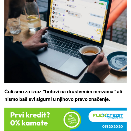
Čuli smo za izraz “botovi na društvenim mrežama” ali
nismo baš svi sigurni u njihovo pravo značenje.