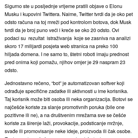
Sigurno ste u posljednje vrijeme pratili objave o Elonu
Musku i kupovini Twittera. Naime, Twitter tvrdi da je oko pet
odsto računa na toj mreži pod kontrolom botova, dok Musk
tvrdi da je broj puno veći i kreće se oko 20 odsto. Ovi
podaci su rezultat istraživanja koje se zasniva na analizi
skoro 17 milijardi posjeta web stranica na preko 100
hiljada domena. I ne samo to, štetni roboti imaju prednost
pred onima koji pomažu, njihov omjer je 29 naspram 23
odsto.
Jednostavno rečeno, “bot” je automatizovan softver koji
odrađuje specifične zadatke ili aktivnosti u ime korisnika.
Taj korisnik može biti osoba ili neka organizacija. Botovi se
najčešće koriste za slanje promotivnih poruka (bile one
pozitivne ili ne), a na društvenim mrežama sve se češće
koriste za širenje laži, provokacije, podsticanje mržnje,
svađe ili promovisanje neke ideje, proizvoda ili čak osobe.