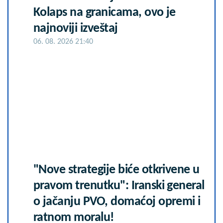
Kolaps na granicama, ovo je
najnoviji izveštaj
06. 08. 2026 21:40
"Nove strategije biće otkrivene u
pravom trenutku": Iranski general
o jačanju PVO, domaćoj opremi i
ratnom moralu!