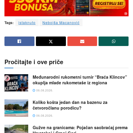
Tags:
istaknuto
Nebojša Macanović
Pročitajte i ove priče
Međunarodni rukometni turnir “Braća Klincov”
okuplja mlade rukometaše iz regiona
06.08.2026.
Koliko košta jedan dan na bazenu za
četvoročlanu porodicu?
06.08.2026.
Gužve na granicama: Pojačan saobraćaj prema