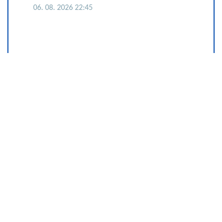
06. 08. 2026 22:45
Komfor po meri klijenata: nova
linija paketa ALTA banke
09. 07. 2026 09:20
Сазнања „Политике”: Ко је