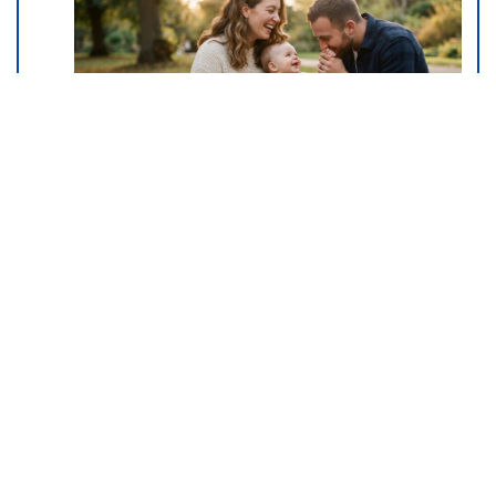
Šta dete nasleđuje od oca, a šta
od majke? Sve što treba da znate
o genetici
05. 08. 2026 06:45
Сазнања „Политике”: Црна Гора
следећа у војном савезу
Загреба, Тиране и Приштине