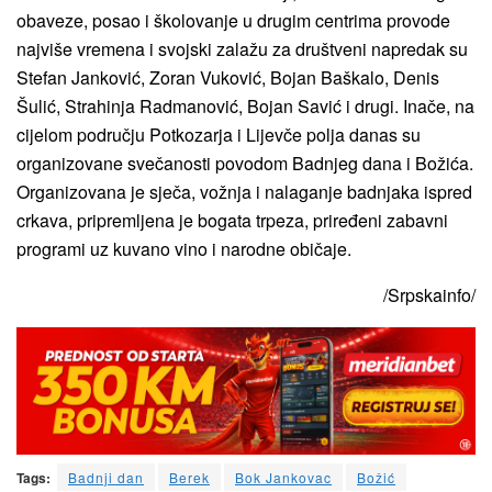
obaveze, posao i školovanje u drugim centrima provode
najviše vremena i svojski zalažu za društveni napredak su
Stefan Janković, Zoran Vuković, Bojan Baškalo, Denis
Šulić, Strahinja Radmanović, Bojan Savić i drugi. Inače, na
cijelom području Potkozarja i Lijevče polja danas su
organizovane svečanosti povodom Badnjeg dana i Božića.
Organizovana je sječa, vožnja i nalaganje badnjaka ispred
crkava, pripremljena je bogata trpeza, priređeni zabavni
programi uz kuvano vino i narodne običaje.
/Srpskainfo/
Tags:
Badnji dan
Berek
Bok Jankovac
Božić