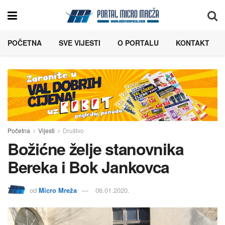
POČETNA
SVE VIJESTI
O PORTALU
KONTAKT
Početna
Vijesti
Društvo
Božićne želje stanovnika
Bereka i Bok Jankovca
od
Micro Mreža
06.01.2020.