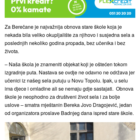
Za Berečane je najvažnija obnova stare škole koja je
nekada bila veliko okupljalište za njihovo i susjedna sela a
poslednjih nekoliko godina propada, bez učenika i bez
života.
– Naša škola je znameniti objekat koji je oštećen tokom
izgradnje puta. Nastava se ovdje ne odavno ne održava jer
učenici iz našeg sela putuju u Novu Topolu. Ipak, u selu
ima djece i omladine ali se nemaju gdje sastajati. Obnova
škole je neophodno za društveni život sela i za bolje
uslove – smatra mještanin Bereka Jovo Dragojević, jedan
od organizatora proslave Badnjeg dana ispred stare škole.