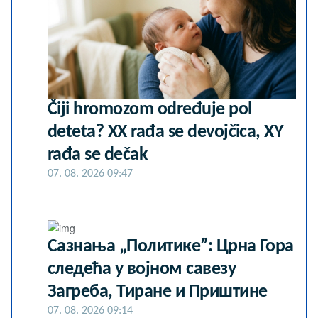
Čiji hromozom određuje pol
deteta? XX rađa se devojčica, XY
rađa se dečak
07. 08. 2026 09:47
Сазнања „Политике”: Црна Гора
следећа у војном савезу
Загреба, Тиране и Приштине
07. 08. 2026 09:14