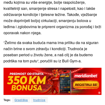
među kojima su više energije, bolje raspoloženje,
kvalitetniji san, smanjenje stresa i napetosti, kao i lakše
održavanje kondicije i tjelesne težine. Takođe, vježbanje
može doprinijeti boljoj cirkulaciji, smanjenju bolova u
leđima i zglobovima te pripremi organizma za porođaj i brži
oporavak nakon njega.
“Želimo da svaka buduća mama ima priliku da na siguran
način brine o svom zdravlju i kondiciji. Trudnoća je
poseban period u životu žene, a naš cilj je da budemo
podrška na tom putu“, poručili su iz Bull Gym-a.
Tags:
Gradiška
trudnice