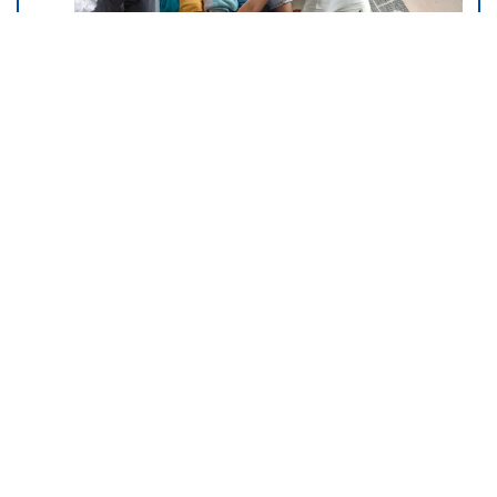
Većina građana izgubi novac pre
nego što stigne na letovanje - ovih
7 troškova skoro niko ne planira
15. 07. 2026 07:44