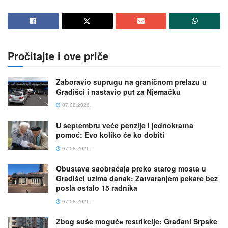
Pročitajte i ove priče
Zaboravio suprugu na graničnom prelazu u
Gradišci i nastavio put za Njemačku
07.08.2026.
U septembru veće penzije i jednokratna
pomoć: Evo koliko će ko dobiti
07.08.2026.
Obustava saobraćaja preko starog mosta u
Gradišci uzima danak: Zatvaranjem pekare bez
posla ostalo 15 radnika
07.08.2026.
Zbog suše mogućе restrikcije: Građani Srpske