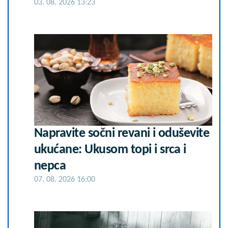
03. 08. 2026 13:23
Napravite sočni revani i oduševite
ukućane: Ukusom topi i srca i
nepca
07. 08. 2026 16:00