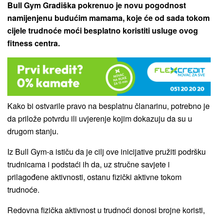
Bull Gym Gradiška pokrenuo je novu pogodnost
namijenjenu budućim mamama, koje će od sada tokom
cijele trudnoće moći besplatno koristiti usluge ovog
fitness centra.
Kako bi ostvarile pravo na besplatnu članarinu, potrebno je
da prilože potvrdu ili uvjerenje kojim dokazuju da su u
drugom stanju.
Iz Bull Gym-a ističu da je cilj ove inicijative pružiti podršku
trudnicama i podstaći ih da, uz stručne savjete i
prilagođene aktivnosti, ostanu fizički aktivne tokom
trudnoće.
Redovna fizička aktivnost u trudnoći donosi brojne koristi,