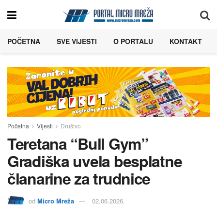
POČETNA
SVE VIJESTI
O PORTALU
KONTAKT
Početna
Vijesti
Društvo
Teretana “Bull Gym”
Gradiška uvela besplatne
članarine za trudnice
od
Micro Mreža
02.06.2026.