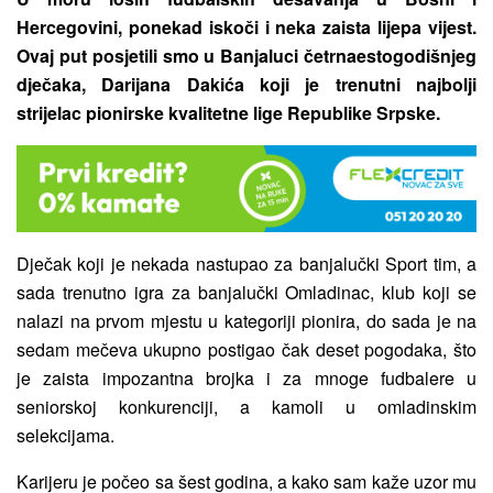
Hercegovini, ponekad iskoči i neka zaista lijepa vijest.
Ovaj put posjetili smo u Banjaluci četrnaestogodišnjeg
dječaka, Darijana Dakića koji je trenutni najbolji
strijelac pionirske kvalitetne lige Republike Srpske.
Dječak koji je nekada nastupao za banjalučki Sport tim, a
sada trenutno igra za banjalučki Omladinac, klub koji se
nalazi na prvom mjestu u kategoriji pionira, do sada je na
sedam mečeva ukupno postigao čak deset pogodaka, što
je zaista impozantna brojka i za mnoge fudbalere u
seniorskoj konkurenciji, a kamoli u omladinskim
selekcijama.
Karijeru je počeo sa šest godina, a kako sam kaže uzor mu