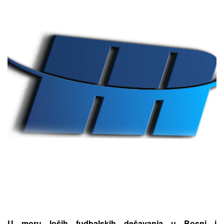
U moru loših fudbalskih dešavanja u Bosni i