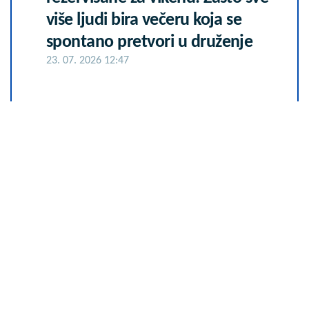
više ljudi bira večeru koja se
spontano pretvori u druženje
23. 07. 2026 12:47
Skoro svaka kuća u Jugoslaviji
imala je ovu lampu, a danas vredi
i do 2.000 evra: Mnogi je čuvaju u
podrumu, a pojma nemaju kakvo