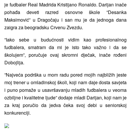
je fudbaler Real Madrida Kristijano Ronaldo. Darijan inače
pohađa deveti razred osnovne škole ”Desanka
Maksimović” u Dragočaju i san mu je da jednoga dana
zaigra za beogradsku Crvenu Zvezdu.
”Iako sebe u budućnosti vidim kao profesionalnog
fudbalera, smatram da mi je isto tako važno i da se
školujem”, poručuje ovaj skromni dječak, inače rođeni
Dobojlija.
”Najveća podrška u mom radu pored mojih najbližih jeste
moj trener u omladinskoj školi, koji nam daje dosta savjeta
i puno pomaže u usavršavanju mladih fudbalera u veoma
ozbiljne i kvalitetne ljude” dodaje mladi Darijan, koji nam je
za kraj poručio da jedva čeka svoj debi u seniorskoj
konkurenciji.