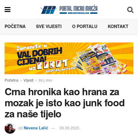
POČETNA
SVE VIJESTI
O PORTALU
KONTAKT
Početna
Vijesti
Moj stav
Crna hronika kao hrana za
mozak je isto kao junk food
za naše tijelo
od
Nevena Lalić
09.06.2023.