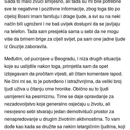
Sada to malo zvuči smiješno, ali tada su mi bile potrebne
sve te negativne i pozitivne informacije, zbog toga što po
cijeloj Bosni imam familuju i drage ljude, a svi su na neki
način bili ugroženi i ne baš uvijek dostupni da se javljaju
na telefon. Tada sam presjekla sama u sebi da ne mogu
više da brinem brige za cijeli svijet, pa sam one jadne ljude
iz Gruzije zaboravila.
Međutim, od pucnjave u Beogradu, i niza drugih situacija
koje su uslijdile nakon toga, primjetila sam da opet
izbjegavam da pročitam vijesti, ali čitam komentare ispod.
Ne čini mi se, to je potvrđeno i istraživnjima, da veliki broj
ljudi uživa u čitanju crne hronike. Obično su to ljudi
usmjereni ka pesimizmu. Time se daje opravdanje za
nezadovoljstvo koje generalno osjećaju u životu, ali
nesvjesno sebi stvaraju jedan demotivišući prostor za
nenapredovanje u drugim životnim aktivnostima. To vam
dođe kao kada se družite sa nekim letargičnim ljudima, koji