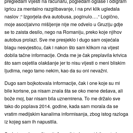
pregledam vijesti na računaru, pogledam oglase i odigram
igricu za mentalno razgiibavanje, i na prvi klik ugledala
naslov :“ Izgorjela dva autobusa, poginulo….“ Logično,
moje asocijaivno mišljenje nije me odvelo u Gruziju gdje
se to zaista desilo, nego na Romaniju, preko koje njihov
autobus prolazi. Sve me presjeklo i dugo sam osjećala
blagu nesvjesticu, čak i nakon što sam klikom na vijest
dobila tačne informacije. Onda me je čak preplavila krivica
što sam osjetila olakšanje jer to nisu vijesti o meni bliskim
ljudima, nego tamo nekim, kao da su oni nevažni.
Dugo sam bojkotovala informacije, čak i one koje su mi
bile korisne, pa nisam znala šta se oko mene dešava, ali
bože moj, bar nisam bila uznemirena. To me držalo sve
tako do poplava 2014. godine, kada sam morala da se
vratim medijskim kanalima informisanja, zbog istog razloga
iz kojeg sam ih napustila.