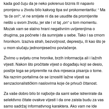
kada god čuju da je neko pokrenuo biznis ili napavio
promjenu u životu bilo kakvog tipa svi prokomentarišu: “ Ma
‘ta će on!“, vi ne smijete ni da se usudite da promijenite
nešto u svom životu, jer ste i vi taj „on“ u tom momentu.
Mozak vam se stalno hrani negativnim uvijerenjima o
drugima, pa počnete i da sumnjate u sebe. Tako i sa crnom
hronikom. Izaziva strah, bezvoljnost, depresiju, ili kao što je
u mom slučaju jednomjesečno povlačenje.
Živimo u svijetu crne hronike, brzih informacija ali i lažnih
vijesti. Nakon što pročitate vijest o događaju koji se desio,
poslije toga se pripremite na dva mjeseca pisanja o tome.
Na raznim portalima će se iznosiiti lažne vijesti sa
senzacionalističkim naslovima koje će privući čitanost.
Za vaše dobro bilo bi najbolje da sami sebe istrenirate da
selektivno čitate ovakve vijesti i da one zaista budu za vas
samo sadržaj informativnog karaktera. Ako vam ne ide