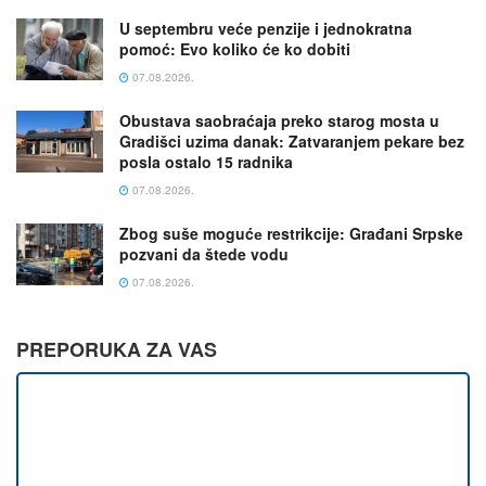
U septembru veće penzije i jednokratna
pomoć: Evo koliko će ko dobiti
07.08.2026.
Obustava saobraćaja preko starog mosta u
Gradišci uzima danak: Zatvaranjem pekare bez
posla ostalo 15 radnika
07.08.2026.
Zbog suše mogućе restrikcije: Građani Srpske
pozvani da štede vodu
07.08.2026.
PREPORUKA ZA VAS