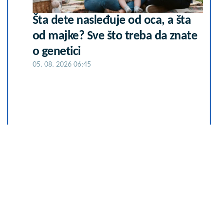
Šta dete nasleđuje od oca, a šta
od majke? Sve što treba da znate
o genetici
05. 08. 2026 06:45
25.000 kupaca već kupuje uz
PerSu Extra. A ti? Saznaj više