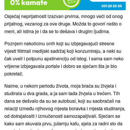
Osjećaj neprijatnosti izazvan prvima, mnogo veći od onog
prijatnog, vezanog za ove druge. Možda to govori nešto o
meni, ali istina je i da se to dešava i drugim ljudima.
Poznjem nekolicinu onih koji su izbjegavajući stresne
vijesti filtrirali medijski sadržaj koji konzumiraju, a neki su
čak uveli i potpunu apstinenciju od istog. I sama sam neko
vrijeme izbjegavala portale i dobro se sjećam šta je bio
pokretač.
Naime, u nekom periodu života, moja braća su živjela i
studirala u dva grada, a ja sam tada živjela u trećem. Tih
dana se dešvalo da su se autobusi, koji su saobraćali na
relaciji između njihovog mjesta boravka i mjesta studiranja,
od dotrajalositi i izmučenosti samozapaljivali. Sjećam se
kako sam skuvala prvu, jutarnju kafu, sjela za radni sto da