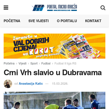
POČETNA
SVE VIJESTI
O PORTALU
KONTAKT
Početna
Vijesti
Sport
Fudbal
Fudbal II liga RS
Crni Vrh slavio u Dubravama
od
Anastasija Katic
15.03.2026.