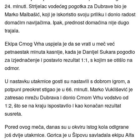
24. minuti. Strijelac vodećeg pogotka za Dubrave bio je
Marko Malbašić, koji je iskoristio svoju priliku i donio radost
domaćim navijačima. Ipak, prednost domaćina nije dugo
trajala.
Ekipa Crnog Vrha uspjela je da se vrati u meč već
petnaestak minuta kasnije, kada je Danijel Sukara pogodio
za izjednačenje i postavio rezultat 1:1, s kojim se otišlo na
odmor.
U nastavku utakmice gosti su nastavili s dobrom igrom, a
potpuni preokret stigao je u 66. minuti. Marko Vuklišević je
zatresao mrežu Dubrava i donio Crnom Vrhu vodstvo od
1:2, što se na kraju ispostavilo i kao konačan rezultat
susreta.
Pored ovog meča, danas su u okviru istog kola odigrane
još dvije utakmice. Gorica je u Šipovu savladala ekipu Alfa