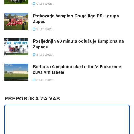
04.06.2026.
Potkozarje šampion Druge lige RS – grupa
Zapad
31.05.2026.
Posljednjih 90 minuta odlučuje šampiona na
Zapadu
31.05.2026.
Borba za šampiona ulazi u finiš: Potkozarje
čuva vrh tabele
24.05.2026.
PREPORUKA ZA VAS