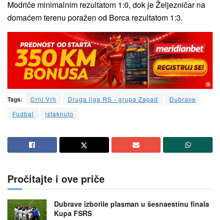
Modriče minimalnim rezultatom 1:0, dok je Željezničar na
domaćem terenu poražen od Borca rezultatom 1:3.
Tags:
Crni Vrh
Druga liga RS - grupa Zapad
Dubrave
Fudbal
istaknuto
Pročitajte i ove priče
Dubrave izborile plasman u šesnaestinu finala
Kupa FSRS