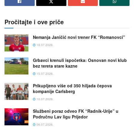
Pročitajte i ove priče
Nemanja Janičić novi trener FK “Romanovci”
18.07.2026.
Grbavci krenuli ispočetka: Osnovan novi klub
bez tereta stare kazne
15.07.2026.
Prikupljeno više od 350 hiljada čepova
kompanije Carlsberg
10.07.2026.
Službeni poraz odveo FK “Radnik-Urije” u
Područnu Lav ligu Prijedor
06.07.2026.