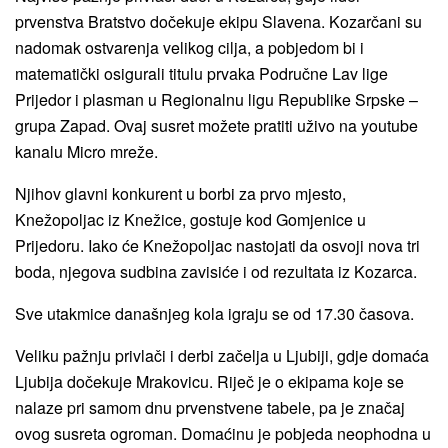
prvenstva Bratstvo dočekuje ekipu Slavena. Kozarčani su
nadomak ostvarenja velikog cilja, a pobjedom bi i
matematički osigurali titulu prvaka Područne Lav lige
Prijedor i plasman u Regionalnu ligu Republike Srpske –
grupa Zapad. Ovaj susret možete pratiti uživo na youtube
kanalu Micro mreže.
Njihov glavni konkurent u borbi za prvo mjesto,
Knežopoljac iz Knežice, gostuje kod Gomjenice u
Prijedoru. Iako će Knežopoljac nastojati da osvoji nova tri
boda, njegova sudbina zavisiće i od rezultata iz Kozarca.
Sve utakmice današnjeg kola igraju se od 17.30 časova.
Veliku pažnju privlači i derbi začelja u Ljubiji, gdje domaća
Ljubija dočekuje Mrakovicu. Riječ je o ekipama koje se
nalaze pri samom dnu prvenstvene tabele, pa je značaj
ovog susreta ogroman. Domaćinu je pobjeda neophodna u