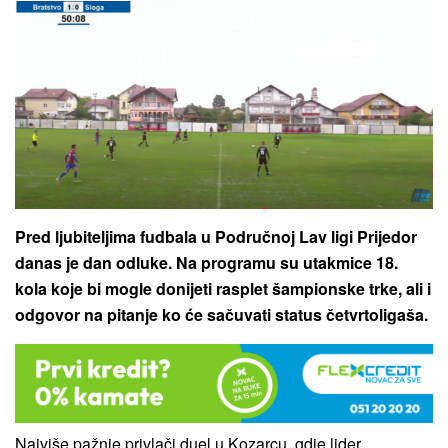
Pred ljubiteljima fudbala u Područnoj Lav ligi Prijedor
danas je dan odluke. Na programu su utakmice 18.
kola koje bi mogle donijeti rasplet šampionske trke, ali i
odgovor na pitanje ko će sačuvati status četvrtoligaša.
Najviše pažnje privlači duel u Kozarcu, gdje lider