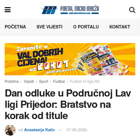
POČETNA
SVE VIJESTI
O PORTALU
KONTAKT
Početna
Vijesti
Sport
Fudbal
Fudbal IV liga RS
Dan odluke u Područnoj Lav
ligi Prijedor: Bratstvo na
korak od titule
od
Anastasija Katic
07.06.2026.