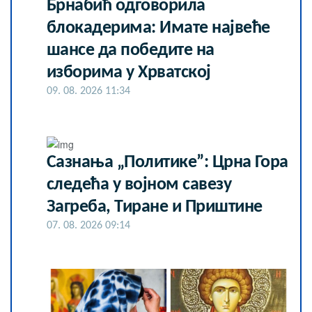
Брнабић одговорила
блокадерима: Имате највеће
шансе да победите на
изборима у Хрватској
09. 08. 2026 11:34
Сазнања „Политике”: Црна Гора
следећа у војном савезу
Загреба, Тиране и Приштине
07. 08. 2026 09:14