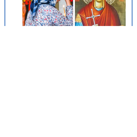
Mame, danas ne čistimo kuću.
Poštujemo Svetog Panteliju
09. 08. 2026 06:24