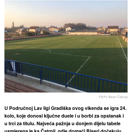
FB/Fk Biseri Čatrnja
U Područnoj Lav ligi Gradiška ovog vikenda se igra 24.
kolo, koje donosi ključne duele i u borbi za opstanak i
u trci za titulu. Najveća pažnja u donjem dijelu tabele
usmjerena je ka Čatrnji, gdje domaći Biseri dočekuju