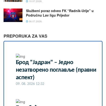
10.07.2026.
Službeni poraz odveo FK “Radnik-Urije” u
Područnu Lav ligu Prijedor
06.07.2026.
PREPORUKA ZA VAS
Брод "Јадран" – Једно
незатворено поглавље (правни
аспект)
09. 08. 2026 12:32