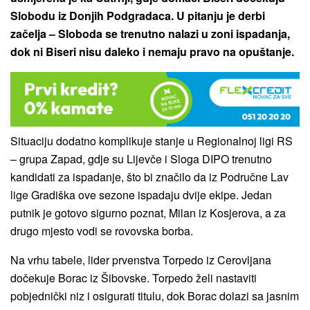
Slobodu iz Donjih Podgradaca. U pitanju je derbi
začelja – Sloboda se trenutno nalazi u zoni ispadanja,
dok ni Biseri nisu daleko i nemaju pravo na opuštanje.
Situaciju dodatno komplikuje stanje u Regionalnoj ligi RS
– grupa Zapad, gdje su Lijevče i Sloga DIPO trenutno
kandidati za ispadanje, što bi značilo da iz Područne Lav
lige Gradiška ove sezone ispadaju dvije ekipe. Jedan
putnik je gotovo sigurno poznat, Milan iz Kosjerova, a za
drugo mjesto vodi se rovovska borba.
Na vrhu tabele, lider prvenstva Torpedo iz Cerovljana
dočekuje Borac iz Šibovske. Torpedo želi nastaviti
pobjednički niz i osigurati titulu, dok Borac dolazi sa jasnim