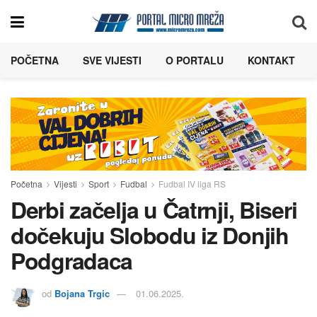
POČETNA
SVE VIJESTI
O PORTALU
KONTAKT
Početna
Vijesti
Sport
Fudbal
Fudbal IV liga RS
Derbi začelja u Čatrnji, Biseri
dočekuju Slobodu iz Donjih
Podgradaca
od
Bojana Trgic
01.06.2025.