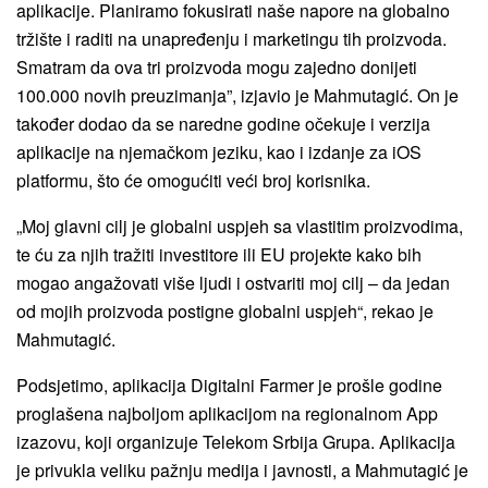
aplikacije. Planiramo fokusirati naše napore na globalno
tržište i raditi na unapređenju i marketingu tih proizvoda.
Smatram da ova tri proizvoda mogu zajedno donijeti
100.000 novih preuzimanja”, izjavio je Mahmutagić.
On je
također dodao da se naredne godine očekuje i verzija
aplikacije na njemačkom jeziku, kao i izdanje za iOS
platformu, što će omogućiti veći broj korisnika.
„Moj glavni cilj je globalni uspjeh sa vlastitim proizvodima,
te ću za njih tražiti investitore ili EU projekte kako bih
mogao angažovati više ljudi i ostvariti moj cilj – da jedan
od mojih proizvoda postigne globalni uspjeh“, rekao je
Mahmutagić.
Podsjetimo, aplikacija Digitalni Farmer je prošle godine
proglašena najboljom aplikacijom na regionalnom App
izazovu, koji organizuje Telekom Srbija Grupa. Aplikacija
je privukla veliku pažnju medija i javnosti, a Mahmutagić je