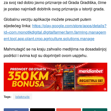
za svoj rad dobio javno priznanje od Grada Gradiška, čime
je postao najmlađi dobitnik ovog priznanja u istoriji grada.
Globalnu verziju aplikacije možete preuzeti putem
sljedećeg linka:
https://play.google.com/store/apps/details?
id=com.monotikdigital.digitalfarmer.farm.farming.managem
ent.tool.app.plant.crop.agriculture.solutions.manage
Mahmutagić se na kraju zahvalio medijima na dosadašnjoj
podršci i svima koji su doprinijeli ovom uspjehu.
Tags:
istaknuto