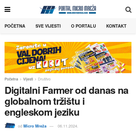
POČETNA
SVE VIJESTI
O PORTALU
KONTAKT
Početna
Vijesti
Društvo
Digitalni Farmer od danas na
globalnom tržištu i
engleskom jeziku
od
Micro Mreža
06.11.2024.