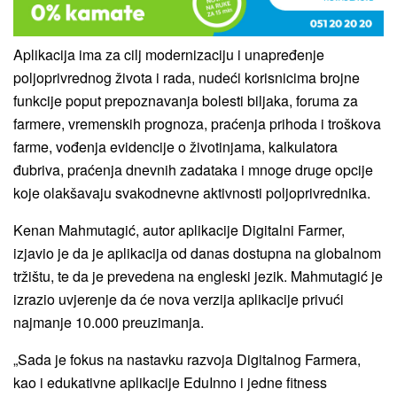
Aplikacija ima za cilj modernizaciju i unapređenje
poljoprivrednog života i rada, nudeći korisnicima brojne
funkcije poput prepoznavanja bolesti biljaka, foruma za
farmere, vremenskih prognoza, praćenja prihoda i troškova
farme, vođenja evidencije o životinjama, kalkulatora
đubriva, praćenja dnevnih zadataka i mnoge druge opcije
koje olakšavaju svakodnevne aktivnosti poljoprivrednika.
Kenan Mahmutagić, autor aplikacije Digitalni Farmer,
izjavio je da je aplikacija od danas dostupna na globalnom
tržištu, te da je prevedena na engleski jezik. Mahmutagić je
izrazio uvjerenje da će nova verzija aplikacije privući
najmanje 10.000 preuzimanja.
„Sada je fokus na nastavku razvoja Digitalnog Farmera,
kao i edukativne aplikacije EduInno i jedne fitness