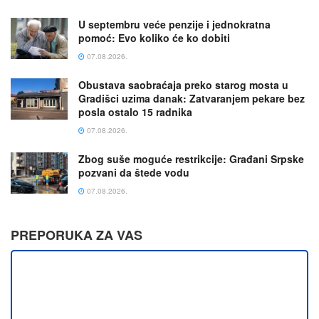
U septembru veće penzije i jednokratna
pomoć: Evo koliko će ko dobiti
07.08.2026.
Obustava saobraćaja preko starog mosta u
Gradišci uzima danak: Zatvaranjem pekare bez
posla ostalo 15 radnika
07.08.2026.
Zbog suše mogućе restrikcije: Građani Srpske
pozvani da štede vodu
07.08.2026.
PREPORUKA ZA VAS