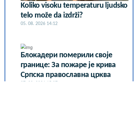
Koliko visoku temperaturu ljudsko
telo može da izdrži?
05. 08. 2026 14:12
Блокадери померили своје
границе: За пожаре је крива
Српска православна црква
07. 08. 2026 15:07