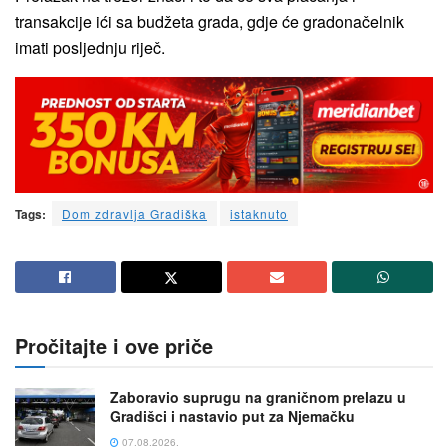
transakcije ići sa budžeta grada, gdje će gradonačelnik
imati posljednju riječ.
Tags:
Dom zdravlja Gradiška
istaknuto
Pročitajte i ove priče
Zaboravio suprugu na graničnom prelazu u
Gradišci i nastavio put za Njemačku
07.08.2026.