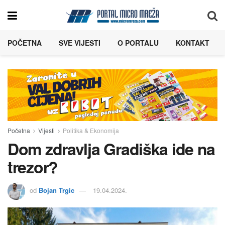
POČETNA
SVE VIJESTI
O PORTALU
KONTAKT
Početna
Vijesti
Politika & Ekonomija
Dom zdravlja Gradiška ide na
trezor?
od
Bojan Trgic
19.04.2024.