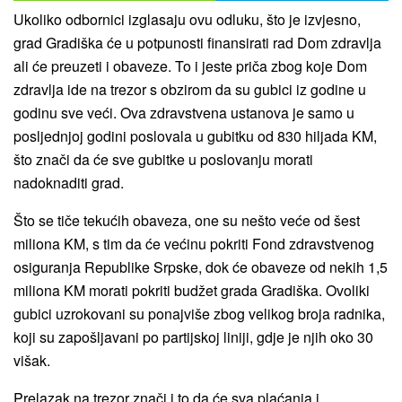
Ukoliko odbornici izglasaju ovu odluku, što je izvjesno,
grad Gradiška će u potpunosti finansirati rad Dom zdravlja
ali će preuzeti i obaveze. To i jeste priča zbog koje Dom
zdravlja ide na trezor s obzirom da su gubici iz godine u
godinu sve veći. Ova zdravstvena ustanova je samo u
posljednjoj godini poslovala u gubitku od 830 hiljada KM,
što znači da će sve gubitke u poslovanju morati
nadoknaditi grad.
Što se tiče tekućih obaveza, one su nešto veće od šest
miliona KM, s tim da će većinu pokriti Fond zdravstvenog
osiguranja Republike Srpske, dok će obaveze od nekih 1,5
miliona KM morati pokriti budžet grada Gradiška. Ovoliki
gubici uzrokovani su ponajviše zbog velikog broja radnika,
koji su zapošljavani po partijskoj liniji, gdje je njih oko 30
višak.
Prelazak na trezor znači i to da će sva plaćanja i