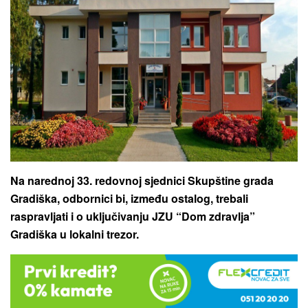
Na narednoj 33. redovnoj sjednici Skupštine grada
Gradiška, odbornici bi, između ostalog, trebali
raspravljati i o uključivanju JZU “Dom zdravlja”
Gradiška u lokalni trezor.