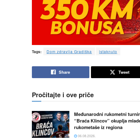
Tags:
Dom zdravlja Gradiška
istaknuto
Share
Tweet
Pročitajte i ove priče
Međunarodni rukometni turnir
“Braća Klincov” okuplja mlad
rukometaše iz regiona
06.08.2026.