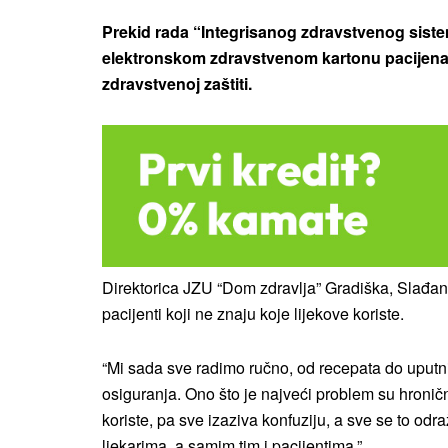
Prekid rada “Integrisanog zdravstvenog sist
elektronskom zdravstvenom kartonu pacijenata
zdravstvenoj zaštiti.
Direktorica JZU “Dom zdravlja” Gradiška, Slađana
pacijenti koji ne znaju koje lijekove koriste.
“Mi sada sve radimo ručno, od recepata do uput
osiguranja. Ono što je najveći problem su hronični
koriste, pa sve izaziva konfuziju, a sve se to o
ljekarima, a samim tim i pacijentima.”