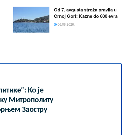
Od 7. avgusta stroža pravila u
Crnoj Gori: Kazne do 600 evra
06.08.2026.
итике”: Ко је
мку Митрополиту
орњем Заостру