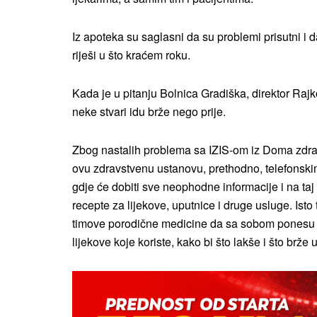
Iz apoteka su saglasni da su problemi prisutni i d
riješi u što kraćem roku.
Kada je u pitanju Bolnica Gradiška, direktor Raj
neke stvari idu brže nego prije.
Zbog nastalih problema sa IZIS-om iz Doma zdrav
ovu zdravstvenu ustanovu, prethodno, telefonski
gdje će dobiti sve neophodne informacije i na taj 
recepte za lijekove, uputnice i druge usluge. Isto
timove porodične medicine da sa sobom ponesu m
lijekove koje koriste, kako bi što lakše i što brže