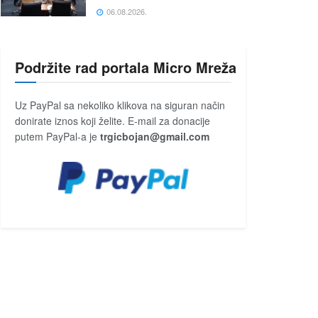
06.08.2026.
Podržite rad portala Micro Mreža
Uz PayPal sa nekoliko klikova na siguran način
donirate iznos koji želite. E-mail za donacije
putem PayPal-a je
trgicbojan@gmail.com