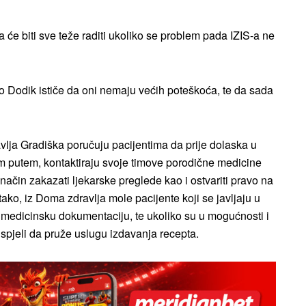
a će biti sve teže raditi ukoliko se problem pada IZIS-a ne
ko Dodik ističe da oni nemaju većih poteškoća, te da sada
lja Gradiška poručuju pacijentima da prije dolaska u
m putem, kontaktiraju svoje timove porodične medicine
način zakazati ljekarske preglede kao i ostvariti pravo na
 tako, iz Doma zdravlja mole pacijente koji se javljaju u
edicinsku dokumentaciju, te ukoliko su u mogućnosti i
 uspjeli da pruže uslugu izdavanja recepta.