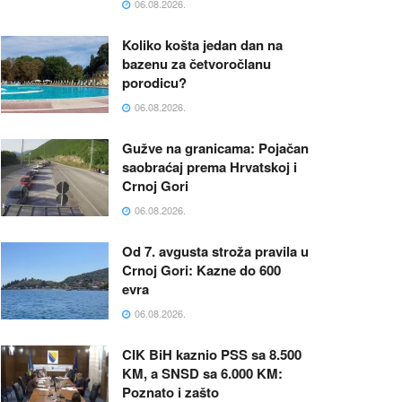
06.08.2026.
Koliko košta jedan dan na
bazenu za četvoročlanu
porodicu?
06.08.2026.
Gužve na granicama: Pojačan
saobraćaj prema Hrvatskoj i
Crnoj Gori
06.08.2026.
Od 7. avgusta stroža pravila u
Crnoj Gori: Kazne do 600
evra
06.08.2026.
CIK BiH kaznio PSS sa 8.500
KM, a SNSD sa 6.000 KM:
Poznato i zašto