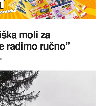
ška moli za
ve radimo ručno”
ti