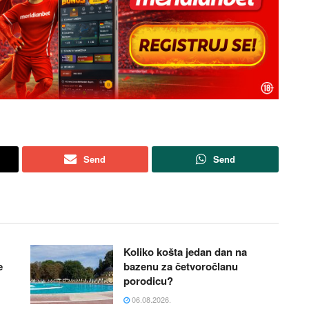
Send
Send
Koliko košta jedan dan na
e
bazenu za četvoročlanu
porodicu?
06.08.2026.