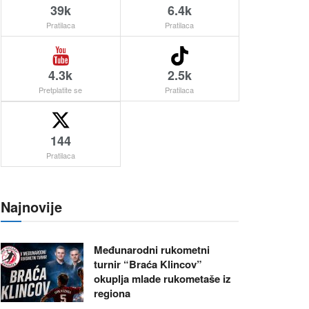
39k
6.4k
Pratilaca
Pratilaca
4.3k
2.5k
Pretplatite se
Pratilaca
144
Pratilaca
Najnovije
Međunarodni rukometni
turnir “Braća Klincov”
okuplja mlade rukometaše iz
regiona