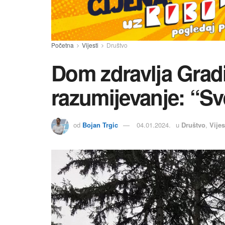
Početna
Vijesti
Društvo
Dom zdravlja Gradi
razumijevanje: “S
od
Bojan Trgic
04.01.2024.
u
Društvo
,
Vijes