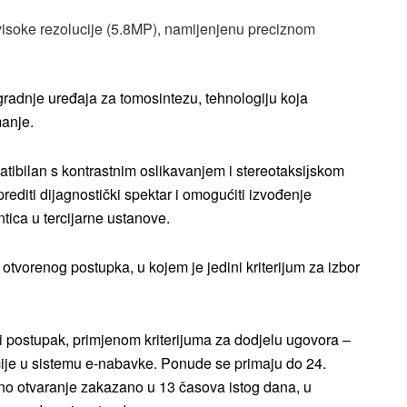
visoke rezolucije (5.8MP), namijenjenu preciznom
radnje uređaja za tomosintezu, tehnologiju koja
anje.
tibilan s kontrastnim oslikavanjem i stereotaksiјskom
editi dijagnostički spektar i omogućiti izvođenje
tica u tercijarne ustanove.
vorenog postupka, u kojem je jedini kriterijum za izbor
i postupak, primjenom kriterijuma za dodjelu ugovora –
kcije u sistemu e-nabavke. Ponude se primaju do 24.
no otvaranje zakazano u 13 časova istog dana, u