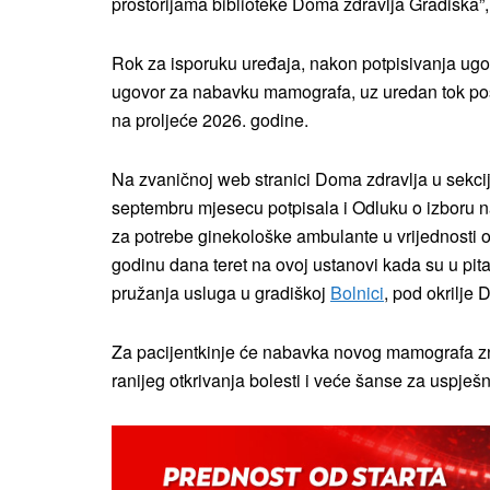
prostorijama biblioteke Doma zdravlja Gradiška”
Rok za isporuku uređaja, nakon potpisivanja ugo
ugovor za nabavku mamografa, uz uredan tok post
na proljeće 2026. godine.
Na zvaničnoj web stranici Doma zdravlja u sekcij
septembru mjesecu potpisala i Odluku o izboru 
za potrebe ginekološke ambulante u vrijednosti o
godinu dana teret na ovoj ustanovi kada su u pit
pružanja usluga u gradiškoj
Bolnici
, pod okrilje 
Za pacijentkinje će nabavka novog mamografa zn
ranijeg otkrivanja bolesti i veće šanse za uspješni