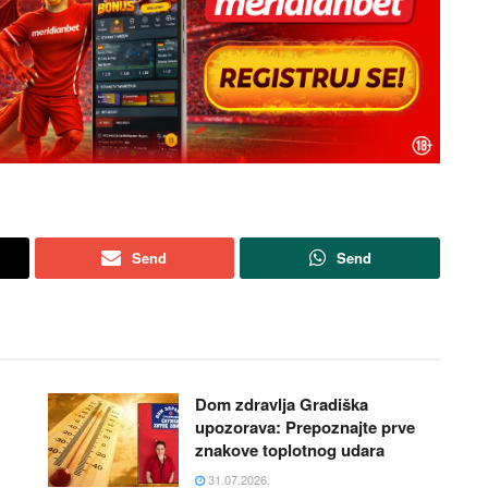
Send
Send
Dom zdravlja Gradiška
upozorava: Prepoznajte prve
znakove toplotnog udara
31.07.2026.