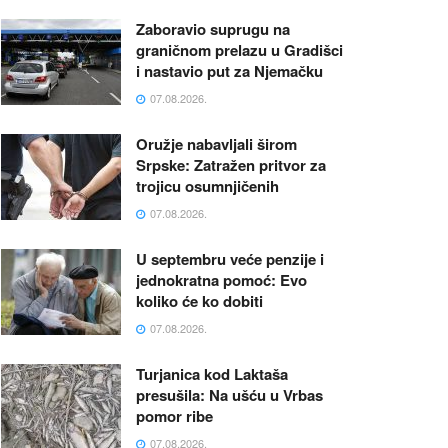
Zaboravio suprugu na
graničnom prelazu u Gradišci
i nastavio put za Njemačku
07.08.2026.
Oružje nabavljali širom
Srpske: Zatražen pritvor za
trojicu osumnjičenih
07.08.2026.
U septembru veće penzije i
jednokratna pomoć: Evo
koliko će ko dobiti
07.08.2026.
Turjanica kod Laktaša
presušila: Na ušću u Vrbas
pomor ribe
07.08.2026.