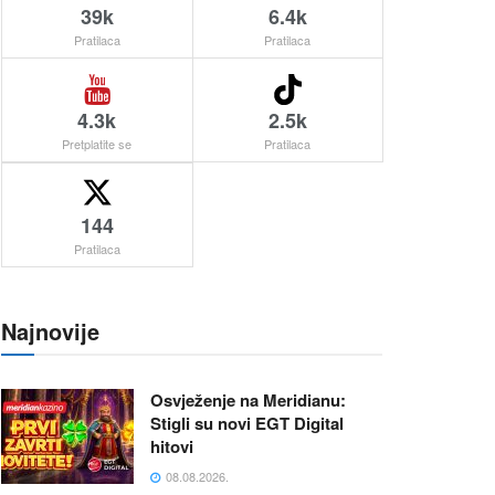
39k
6.4k
Pratilaca
Pratilaca
4.3k
2.5k
Pretplatite se
Pratilaca
144
Pratilaca
Najnovije
Osvježenje na Meridianu:
Stigli su novi EGT Digital
hitovi
08.08.2026.