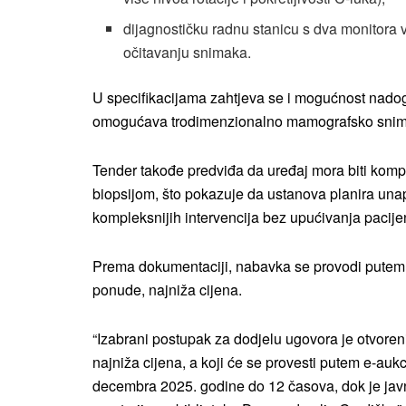
dijagnostičku radnu stanicu s dva monitora 
očitavanju snimaka.
U specifikacijama zahtjeva se i mogućnost nadog
omogućava trodimenzionalno mamografsko snim
Tender takođe predviđa da uređaj mora biti kompa
biopsijom, što pokazuje da ustanova planira unapr
kompleksnijih intervencija bez upućivanja pacijen
Prema dokumentaciji, nabavka se provodi putem ot
ponude, najniža cijena.
“Izabrani postupak za dodjelu ugovora je otvoren
najniža cijena, a koji će se provesti putem e-au
decembra 2025. godine do 12 časova, dok je jav