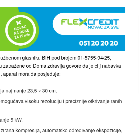
 Službenom glasniku BiH pod brojem 01-5755-94/25,
su zatražene od Doma zdravlja govore da je cilj nabavka
, aparat mora da posjeduje:
ija najmanje 23,5 × 30 cm,
mogućava visoku rezoluciju i preciznije otkrivanje ranih
anje 5 kW,
zirana kompresija, automatsko određivanje ekspozicije,