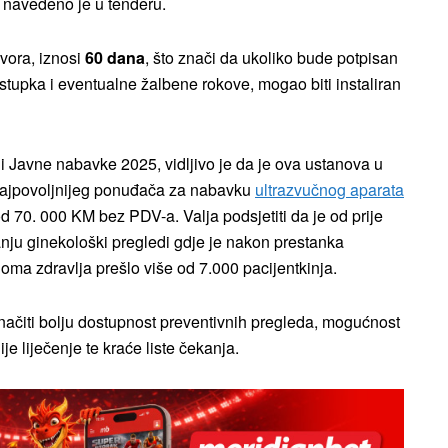
, navedeno je u tenderu.
vora, iznosi
60 dana
, što znači da ukoliko bude potpisan
upka i eventualne žalbene rokove, mogao biti instaliran
i Javne nabavke 2025, vidljivo je da je ova ustanova u
najpovoljnijeg ponuđača za nabavku
ultrazvučnog aparata
d 70. 000 KM bez PDV-a. Valja podsjetiti da je od prije
anju ginekološki pregledi gdje je nakon prestanka
Doma zdravlja prešlo više od 7.000 pacijentkinja.
ačiti bolju dostupnost preventivnih pregleda, mogućnost
je liječenje te kraće liste čekanja.