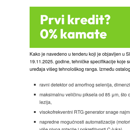
Kako je navedeno u tenderu koji je objavljen u
19.11.2025. godine, tehničke specifikacije koje 
uređaja višeg tehnološkog ranga. Između ostalog
ravni detektor od amorfnog selenija, dimenz
maksimalnu veličinu piksela od 85 μm, što o
lezija,
visokofrekventni RTG generator snage najm
napredne mogućnosti automatizacije (motori
više nivoa rotacije i pokretljivosti C-luka),