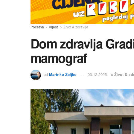
Početna
Vijesti
Život & zdravlje
Dom zdravlja Gradi
mamograf
od
Marinko Zeljko
03.12.2025.
u
Život & zd