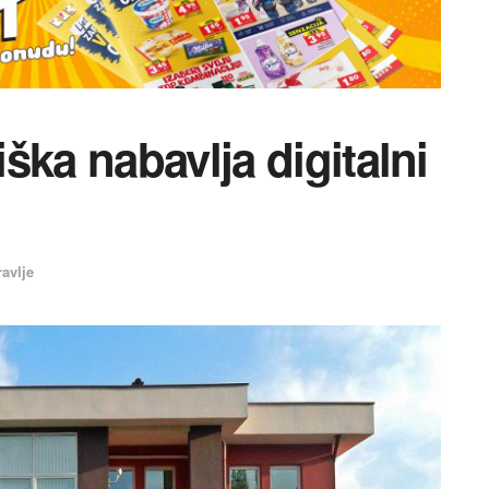
ška nabavlja digitalni
ravlje