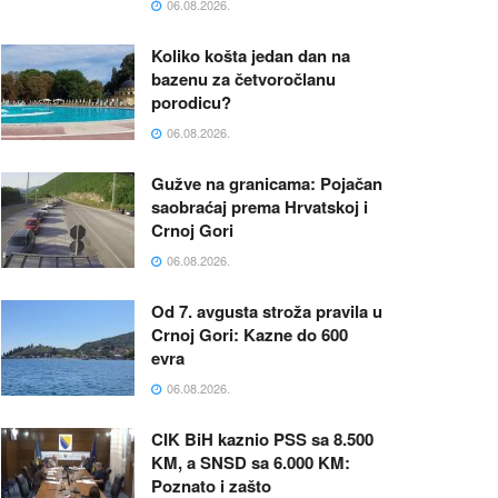
06.08.2026.
Koliko košta jedan dan na
bazenu za četvoročlanu
porodicu?
06.08.2026.
Gužve na granicama: Pojačan
saobraćaj prema Hrvatskoj i
Crnoj Gori
06.08.2026.
Od 7. avgusta stroža pravila u
Crnoj Gori: Kazne do 600
evra
06.08.2026.
CIK BiH kaznio PSS sa 8.500
KM, a SNSD sa 6.000 KM:
Poznato i zašto