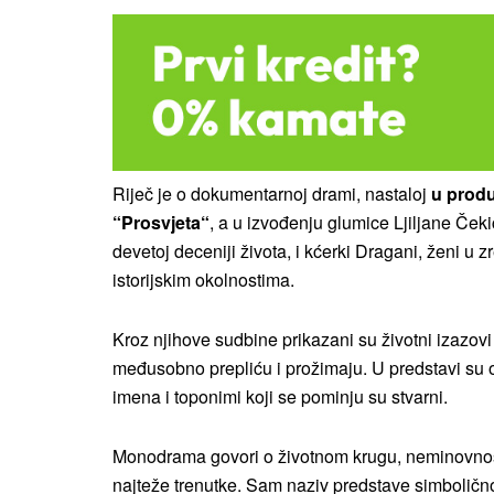
Riječ je o dokumentarnoj drami, nastaloj
u produ
“Prosvjeta“
, a u izvođenju glumice Ljiljane Čeki
devetoj deceniji života, i kćerki Dragani, ženi u z
istorijskim okolnostima.
Kroz njihove sudbine prikazani su životni izazovi
međusobno prepliću i prožimaju. U predstavi su opi
imena i toponimi koji se pominju su stvarni.
Monodrama govori o životnom krugu, neminovnosti, 
najteže trenutke. Sam naziv predstave simbolično 