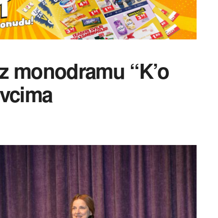
uz monodramu “K’o
vcima