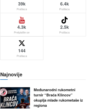
39k
6.4k
Pratilaca
Pratilaca
4.3k
2.5k
Pretplatite se
Pratilaca
144
Pratilaca
Najnovije
Međunarodni rukometni
turnir “Braća Klincov”
okuplja mlade rukometaše iz
regiona