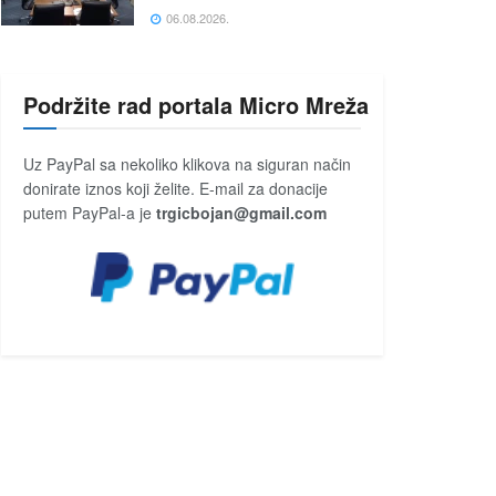
06.08.2026.
Podržite rad portala Micro Mreža
Uz PayPal sa nekoliko klikova na siguran način
donirate iznos koji želite. E-mail za donacije
putem PayPal-a je
trgicbojan@gmail.com