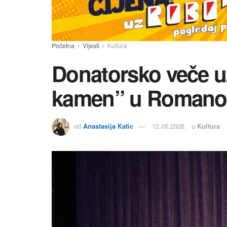
Početna
Vijesti
Kultura
Donatorsko veče 
kamen” u Romano
od
Anastasija Katic
12.05.2026.
u
Kultura