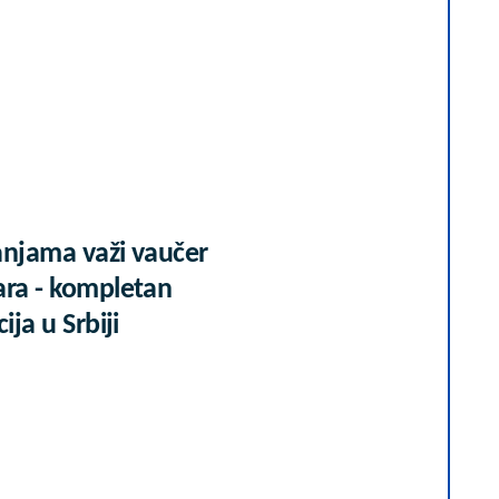
anjama važi vaučer
ara - kompletan
ija u Srbiji