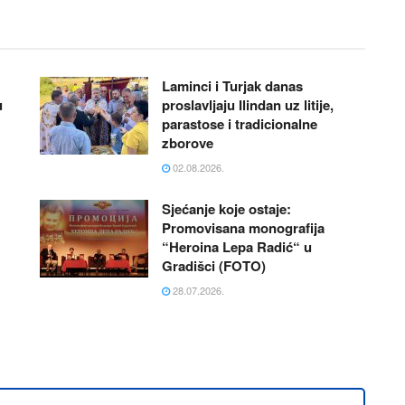
Laminci i Turjak danas
u
proslavljaju Ilindan uz litije,
parastose i tradicionalne
zborove
02.08.2026.
Sjećanje koje ostaje:
Promovisana monografija
“Heroina Lepa Radić“ u
Gradišci (FOTO)
28.07.2026.