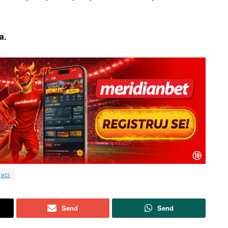
a.
vci
Send
Send