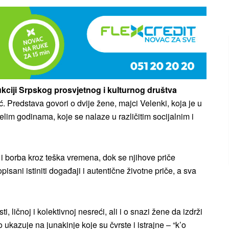
kciji Srpskog prosvjetnog i kulturnog društva
ć. Predstava govori o dvije žene, majci Velenki, koja je u
relim godinama, koje se nalaze u različitim socijalnim i
 i borba kroz teška vremena, dok se njihove priče
sani istiniti događaji i autentične životne priče, a sva
ličnoj i kolektivnoj nesreći, ali i o snazi žene da izdrži
ukazuje na junakinje koje su čvrste i istrajne – “k’o