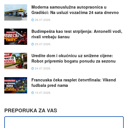
Moderna samouslužna autopraonica u
Gradišci: Na usluzi vozačima 24 sata dnevno
26.07.2026.
Budimpešta kao test strpljenja: Antonelli vodi,
rivali vrebaju šansu
25.07.2026.
Uredite dom i okućnicu uz snižene cijene:
Robot pripremio bogatu ponudu za sezonu
24.07.2026.
Francuska čeka rasplet četvrtfinala: Vikend
fudbala pred nama
10.07.2026.
PREPORUKA ZA VAS