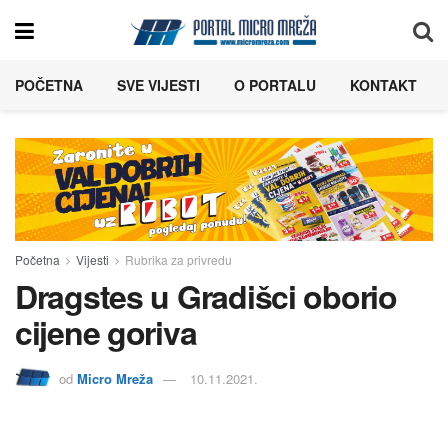
POČETNA
SVE VIJESTI
O PORTALU
KONTAKT
Početna
Vijesti
Rubrika za privredu
Dragstes u Gradišci oborio
cijene goriva
od
Micro Mreža
10.11.2021.