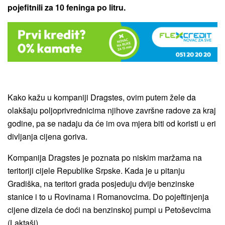
pojefitnili za 10 feninga po litru.
Kako kažu u kompaniji Dragstes, ovim putem žele da
olakšaju poljoprivrednicima njihove završne radove za kraj
godine, pa se nadaju da će im ova mjera biti od koristi u eri
divljanja cijena goriva.
Kompanija Dragstes je poznata po niskim maržama na
teritoriji cijele Republike Srpske. Kada je u pitanju
Gradiška, na teritori grada posjeduju dvije benzinske
stanice i to u Rovinama i Romanovcima. Do pojeftinjenja
cijene dizela će doći na benzinskoj pumpi u Petoševcima
(Laktaši).