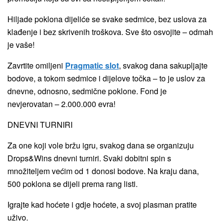
Hiljade poklona dijeliće se svake sedmice, bez uslova za
klađenje i bez skrivenih troškova. Sve što osvojite – odmah
je vaše!
Zavrtite omiljeni
Pragmatic slot
, svakog dana sakupljajte
bodove, a tokom sedmice i dijelove točka – to je uslov za
dnevne, odnosno, sedmične poklone. Fond je
nevjerovatan – 2.000.000 evra!
DNEVNI TURNIRI
Za one koji vole bržu igru, svakog dana se organizuju
Drops&Wins dnevni turniri. Svaki dobitni spin s
množiteljem većim od 1 donosi bodove. Na kraju dana,
500 poklona se dijeli prema rang listi.
Igrajte kad hoćete i gdje hoćete, a svoj plasman pratite
uživo.