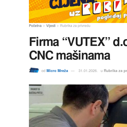
Početna
Vijesti
Rubrika za privredu
Firma “VUTEX” d.o.
CNC mašinama
od
Micro Mreža
31.01.2026.
u
Rubrika za p