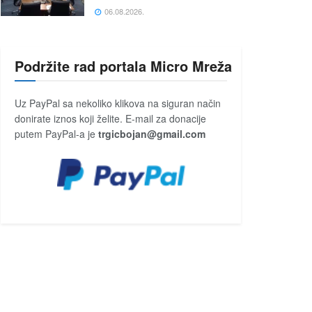
06.08.2026.
Podržite rad portala Micro Mreža
Uz PayPal sa nekoliko klikova na siguran način
donirate iznos koji želite. E-mail za donacije
putem PayPal-a je
trgicbojan@gmail.com