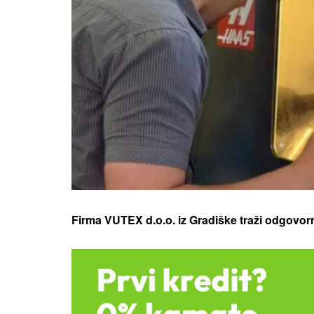
Firma VUTEX d.o.o. iz Gradiške traži odgovorn