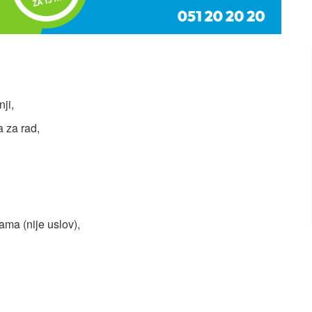
ji,
 za rad,
ma (nije uslov),