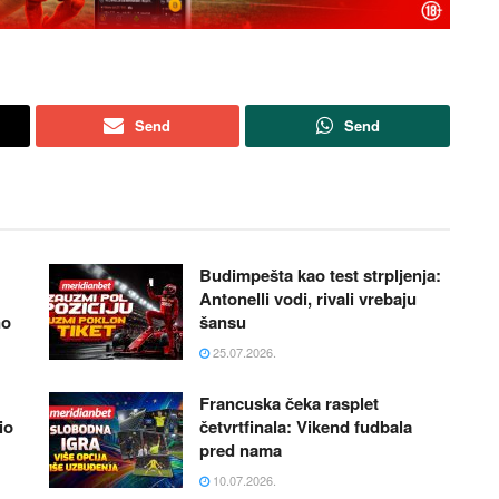
Send
Send
Budimpešta kao test strpljenja:
Antonelli vodi, rivali vrebaju
no
šansu
25.07.2026.
Francuska čeka rasplet
io
četvrtfinala: Vikend fudbala
pred nama
10.07.2026.