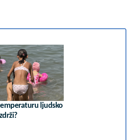
 temperaturu ljudsko
zdrži?