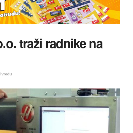
o. traži radnike na
rivredu