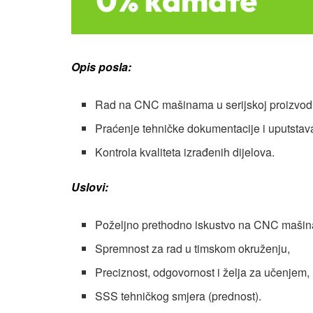
Opis posla:
Rad na CNC mašinama u serijskoj proizvodn
Praćenje tehničke dokumentacije i uputstava
Kontrola kvaliteta izrađenih dijelova.
Uslovi:
Poželjno prethodno iskustvo na CNC mašina
Spremnost za rad u timskom okruženju,
Preciznost, odgovornost i želja za učenjem,
SSS tehničkog smjera (prednost).