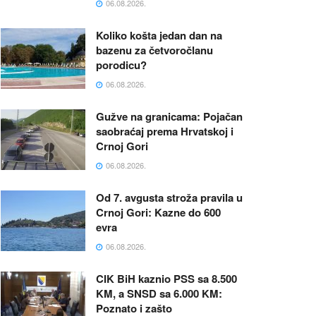
06.08.2026.
Koliko košta jedan dan na
bazenu za četvoročlanu
porodicu?
06.08.2026.
Gužve na granicama: Pojačan
saobraćaj prema Hrvatskoj i
Crnoj Gori
06.08.2026.
Od 7. avgusta stroža pravila u
Crnoj Gori: Kazne do 600
evra
06.08.2026.
CIK BiH kaznio PSS sa 8.500
KM, a SNSD sa 6.000 KM:
Poznato i zašto