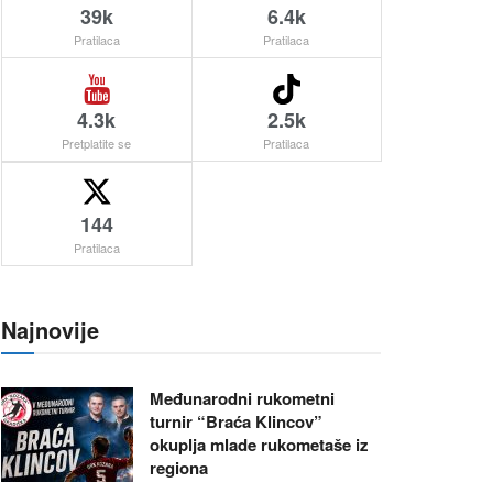
39k
6.4k
Pratilaca
Pratilaca
4.3k
2.5k
Pretplatite se
Pratilaca
144
Pratilaca
Najnovije
Međunarodni rukometni
turnir “Braća Klincov”
okuplja mlade rukometaše iz
regiona