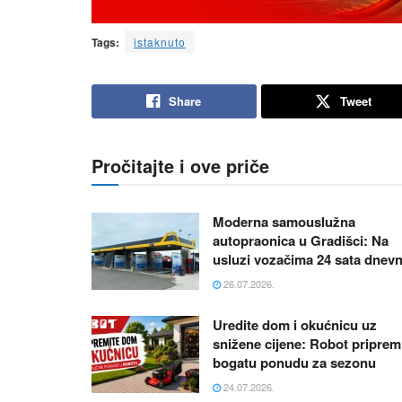
Tags:
istaknuto
Share
Tweet
Pročitajte i ove priče
Moderna samouslužna
autopraonica u Gradišci: Na
usluzi vozačima 24 sata dnev
26.07.2026.
Uredite dom i okućnicu uz
snižene cijene: Robot priprem
bogatu ponudu za sezonu
24.07.2026.