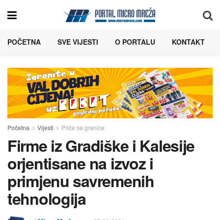
POČETNA
SVE VIJESTI
O PORTALU
KONTAKT
Početna
Vijesti
Priče sa granice
Firme iz Gradiške i Kalesije
orjentisane na izvoz i
primjenu savremenih
tehnologija