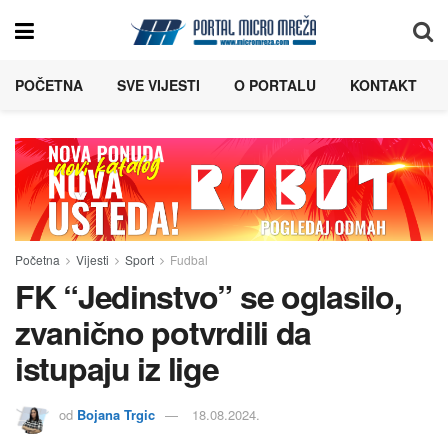
POČETNA
SVE VIJESTI
O PORTALU
KONTAKT
Početna
Vijesti
Sport
Fudbal
FK “Jedinstvo” se oglasilo,
zvanično potvrdili da
istupaju iz lige
od
Bojana Trgic
18.08.2024.