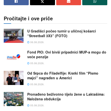
Pročitajte i ove priče
U Gradišci počeo turnir u uličnoj košarci
“Streetball 3X3” (FOTO)
06.08.2026.
Fond PIO: Ovi bivši pripadnici MUP-a mogu do
veće penzije
05.08.2026.
Od Srpca do Filadelfije: Kratki film “Pismo
majci” nagrađen u Americi
05.08.2026.
Pronađeno beživotno tijelo žene u Laktašima:
Naložena obdukcija
05.08.2026.