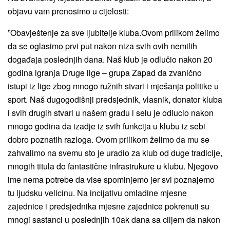
objavu vam prenosimo u cijelosti:
”Obavještenje za sve ljubitelje kluba.Ovom prilikom želimo
da se oglasimo prvi put nakon niza svih ovih nemilih
događaja poslednjih dana. Naš klub je odlučio nakon 20
godina igranja Druge lige – grupa Zapad da zvanično
istupi iz lige zbog mnogo ružnih stvari i mješanja politike u
sport. Naš dugogodišnji predsjednik, vlasnik, donator kluba
i svih drugih stvari u našem gradu i selu je odlucio nakon
mnogo godina da izadje iz svih funkcija u klubu iz sebi
dobro poznatih razloga. Ovom prilikom želimo da mu se
zahvalimo na svemu sto je uradio za klub od duge tradicije,
mnogih titula do fantastične infrastrukure u klubu. Njegovo
ime nema potrebe da vise spominjemo jer svi poznajemo
tu ljudsku velicinu. Na incijativu omladine mjesne
zajednice i predsjednika mjesne zajednice pokrenuti su
mnogi sastanci u poslednjih 10ak dana sa ciljem da nakon