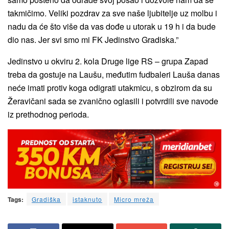
takmičimo. Veliki pozdrav za sve naše ljubitelje uz molbu i
nadu da će što više da vas dođe u utorak u 19 h i da bude
dio nas. Jer svi smo mi FK Jedinstvo Gradiska.”
Jedinstvo u okviru 2. kola Druge lige RS – grupa Zapad
treba da gostuje na Laušu, međutim fudbaleri Lauša danas
neće imati protiv koga odigrati utakmicu, s obzirom da su
Žeravičani sada se zvanično oglasili i potvrdili sve navode
iz prethodnog perioda.
Tags:
Gradiška
istaknuto
Micro mreža