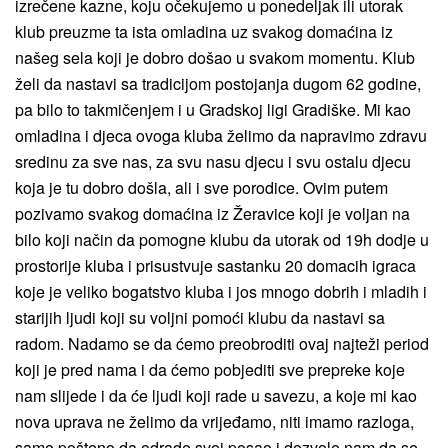
izrečene kazne, koju očekujemo u ponedeljak ili utorak
klub preuzme ta ista omladina uz svakog domaćina iz
našeg sela koji je dobro došao u svakom momentu. Klub
želi da nastavi sa tradicijom postojanja dugom 62 godine,
pa bilo to takmičenjem i u Gradskoj ligi Gradiške. Mi kao
omladina i djeca ovoga kluba želimo da napravimo zdravu
sredinu za sve nas, za svu nasu djecu i svu ostalu djecu
koja je tu dobro došla, ali i sve porodice. Ovim putem
pozivamo svakog domaćina iz Žeravice koji je voljan na
bilo koji način da pomogne klubu da utorak od 19h dodje u
prostorije kluba i prisustvuje sastanku 20 domacih igraca
koje je veliko bogatstvo kluba i jos mnogo dobrih i mladih i
starijih ljudi koji su voljni pomoći klubu da nastavi sa
radom. Nadamo se da ćemo preobroditi ovaj najteži period
koji je pred nama i da ćemo pobjediti sve prepreke koje
nam slijede i da će ljudi koji rade u savezu, a koje mi kao
nova uprava ne želimo da vrijeđamo, niti imamo razloga,
samo pošteno da odrade svoj posao i dozvole nam da se