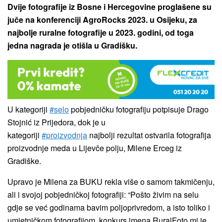
Dvije fotografije iz Bosne i Hercegovine proglašene su
juče na konferenciji AgroRocks 2023. u Osijeku, za
najbolje ruralne fotografije u 2023. godini, od toga
jedna nagrada je otišla u Gradišku.
U kategoriji
#selo
pobjedničku fotografiju potpisuje Drago
Stojnić iz Prijedora, dok je u
kategoriji
#proizvodnja
najbolji rezultat ostvarila fotografija
proizvodnje meda u Lijevče polju, Milene Erceg iz
Gradiške.
Upravo je Milena za BUKU rekla više o samom takmičenju,
ali i svojoj pobjedničkoj fotografiji: “Pošto živim na selu
gdje se već godinama bavim poljoprivredom, a isto toliko i
umjetničkom fotografijom, konkurs imena RuralFoto mi je