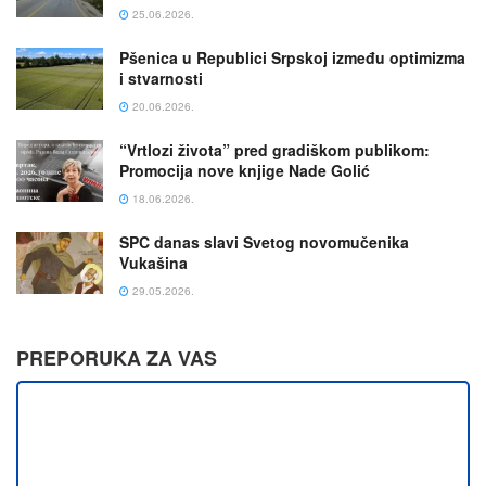
25.06.2026.
Pšenica u Republici Srpskoj između optimizma
i stvarnosti
20.06.2026.
“Vrtlozi života” pred gradiškom publikom:
Promocija nove knjige Nade Golić
18.06.2026.
SPC danas slavi Svetog novomučenika
Vukašina
29.05.2026.
PREPORUKA ZA VAS