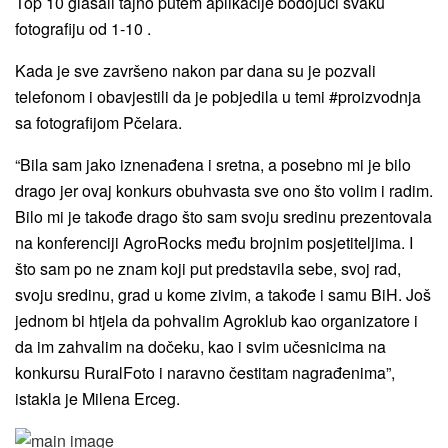
Top 10 glasali tajno putem aplikacije bodojući svaku
fotografiju od 1-10 .
Kada je sve završeno nakon par dana su je pozvali
telefonom i obavjestili da je pobjedila u temi #proizvodnja
sa fotografijom Pčelara.
“Bila sam jako iznenađena i sretna, a posebno mi je bilo
drago jer ovaj konkurs obuhvasta sve ono što volim i radim.
Bilo mi je takođe drago što sam svoju sredinu prezentovala
na konferenciji AgroRocks među brojnim posjetiteljima. I
što sam po ne znam koji put predstavila sebe, svoj rad,
svoju sredinu, grad u kome zivim, a takođe i samu BiH. Još
jednom bi htjela da pohvalim Agroklub kao organizatore i
da im zahvalim na dočeku, kao i svim učesnicima na
konkursu RuralFoto i naravno čestitam nagrađenima”,
istakla je Milena Erceg.