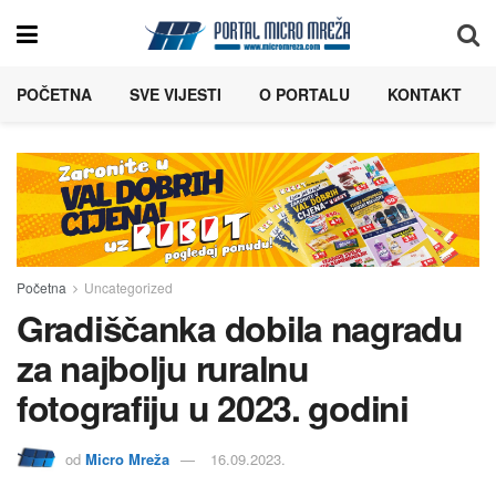
POČETNA
SVE VIJESTI
O PORTALU
KONTAKT
Početna
Uncategorized
Gradiščanka dobila nagradu
za najbolju ruralnu
fotografiju u 2023. godini
od
Micro Mreža
16.09.2023.