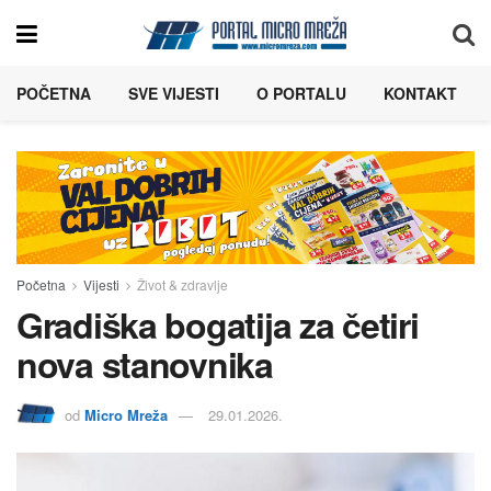
POČETNA
SVE VIJESTI
O PORTALU
KONTAKT
Početna
Vijesti
Život & zdravlje
Gradiška bogatija za četiri
nova stanovnika
od
Micro Mreža
29.01.2026.