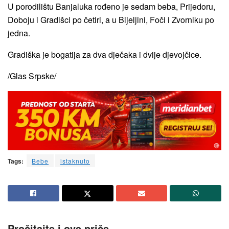
U porodilištu Banjaluka rođeno je sedam beba, Prijedoru,
Doboju i Gradišci po četiri, a u Bijeljini, Foči i Zvorniku po
jedna.
Gradiška je bogatija za dva dječaka i dvije djevojčice.
/Glas Srpske/
Tags:
Bebe
istaknuto
Pročitajte i ove priče