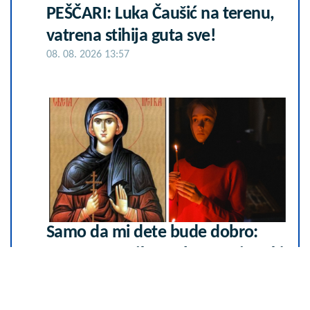
PEŠČARI: Luka Čaušić na terenu,
vatrena stihija guta sve!
08. 08. 2026 13:57
Samo da mi dete bude dobro:
Danas se majke mole Svetoj Petki
08. 08. 2026 07:36