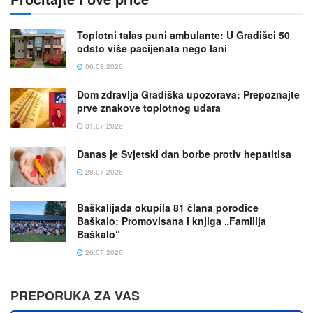
Toplotni talas puni ambulante: U Gradišci 50
odsto više pacijenata nego lani
06.08.2026.
Dom zdravlja Gradiška upozorava: Prepoznajte
prve znakove toplotnog udara
31.07.2026.
Danas je Svjetski dan borbe protiv hepatitisa
28.07.2026.
Baškalijada okupila 81 člana porodice
Baškalo: Promovisana i knjiga „Familija
Baškalo“
26.07.2026.
PREPORUKA ZA VAS