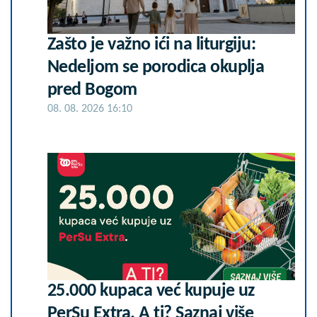
Zašto je važno ići na liturgiju:
Nedeljom se porodica okuplja
pred Bogom
08. 08. 2026 16:10
25.000 kupaca već kupuje uz
PerSu Extra. A ti? Saznaj više