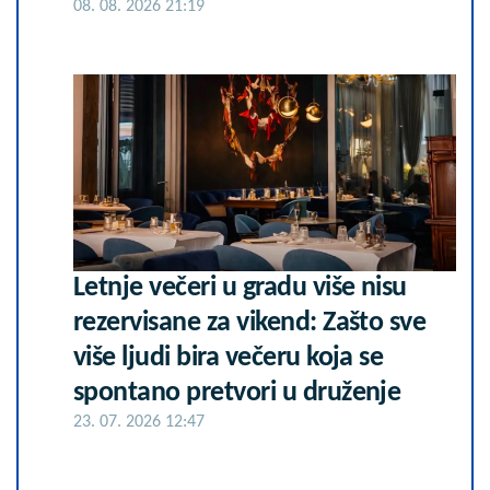
08. 08. 2026 21:19
Letnje večeri u gradu više nisu
rezervisane za vikend: Zašto sve
više ljudi bira večeru koja se
spontano pretvori u druženje
23. 07. 2026 12:47