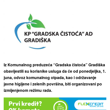
Iz Komunalnog preduzeća “Gradska čistoća” Gradiška
obavijestili su korisnike usluga da će od ponedjeljka, 1.
juna, odvoz komunalnog otpada, kao i održavanje
javne higijene i zelenih površina, biti organizovani po
izmijenjenom režimu rada.