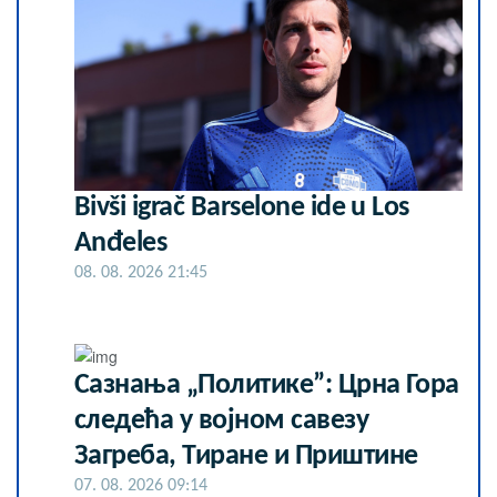
Bivši igrač Barselone ide u Los
Anđeles
08. 08. 2026 21:45
Сазнања „Политике”: Црна Гора
следећа у војном савезу
Загреба, Тиране и Приштине
07. 08. 2026 09:14