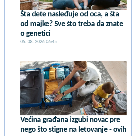
Šta dete nasleđuje od oca, a šta
od majke? Sve što treba da znate
o genetici
05. 08. 2026 06:45
Većina građana izgubi novac pre
nego što stigne na letovanje - ovih