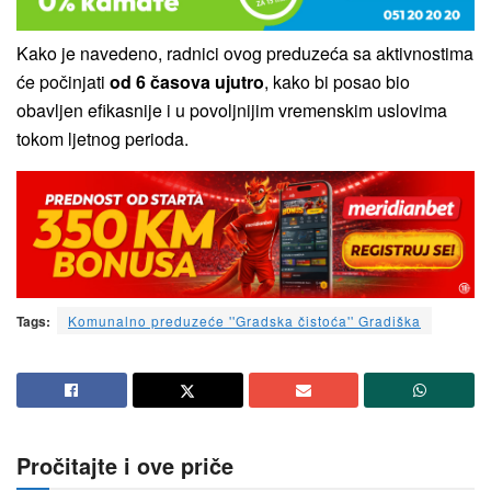
Kako je navedeno, radnici ovog preduzeća sa aktivnostima
će počinjati
od 6 časova ujutro
, kako bi posao bio
obavljen efikasnije i u povoljnijim vremenskim uslovima
tokom ljetnog perioda.
Tags:
Komunalno preduzeće ''Gradska čistoća'' Gradiška
Pročitajte i ove priče