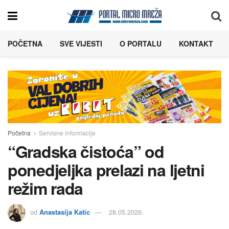
POČETNA
SVE VIJESTI
O PORTALU
KONTAKT
Početna
Servisne informacije
“Gradska čistoća” od
ponedjeljka prelazi na ljetni
režim rada
od
Anastasija Katic
28.05.2026.