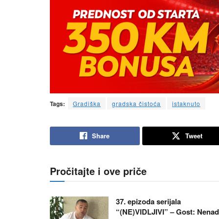
Tags:
Gradiška
gradska čistoća
istaknuto
Share
Tweet
Pročitajte i ove priče
37. epizoda serijala
“(NE)VIDLJIVI” – Gost: Nenad