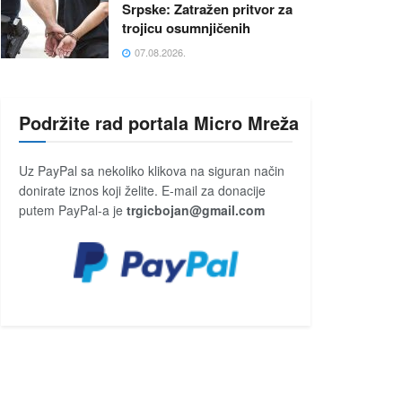
Srpske: Zatražen pritvor za
trojicu osumnjičenih
07.08.2026.
Podržite rad portala Micro Mreža
Uz PayPal sa nekoliko klikova na siguran način
donirate iznos koji želite. E-mail za donacije
putem PayPal-a je
trgicbojan@gmail.com