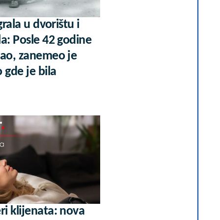
grala u dvorištu i
a: Posle 42 godine
šao, zanemeo je
 gde je bila
i klijenata: nova