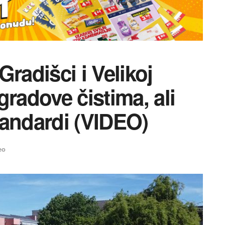
radišci i Velikoj
gradove čistima, ali
tandardi (VIDEO)
eo