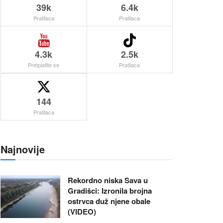
39k
6.4k
Pratilaca
Pratilaca
4.3k
2.5k
Pretplatite se
Pratilaca
144
Pratilaca
Najnovije
Rekordno niska Sava u
Gradišci: Izronila brojna
ostrvca duž njene obale
(VIDEO)