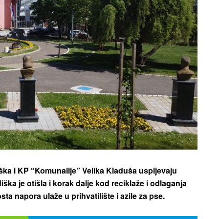
a i KP “Komunalije” Velika Kladuša uspijevaju
ka je otišla i korak dalje kod reciklaže i odlaganja
a napora ulaže u prihvatilište i azile za pse.