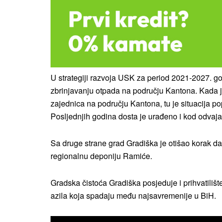
U strategiji razvoja USK za period 2021-2027. go
zbrinjavanju otpada na području Kantona. Kada j
zajednica na području Kantona, tu je situacija pop
Posljednjih godina dosta je urađeno i kod odvaj
Sa druge strane grad Gradiška je otišao korak dal
regionalnu deponiju Ramiće.
Gradska čistoća Gradiška posjeduje i prihvatiliš
azila koja spadaju među najsavremenije u BiH.