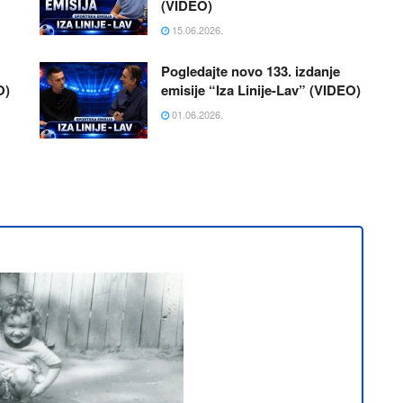
(VIDEO)
15.06.2026.
Pogledajte novo 133. izdanje
O)
emisije “Iza Linije-Lav” (VIDEO)
01.06.2026.