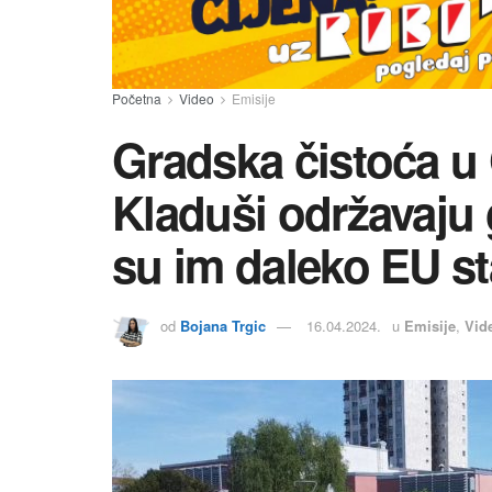
Početna
Video
Emisije
Gradska čistoća u G
Kladuši održavaju 
su im daleko EU s
od
Bojana Trgic
16.04.2024.
u
Emisije
,
Vid