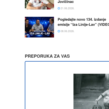
Jovičinac
21.06.2026.
Pogledajte novo 134. izdanje
emisije “Iza Linije-Lav” (VIDE
08.06.2026.
PREPORUKA ZA VAS