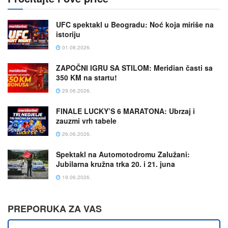
UFC spektakl u Beogradu: Noć koja miriše na
istoriju
01.08.2026.
ZAPOČNI IGRU SA STILOM: Meridian časti sa
350 KM na startu!
29.06.2026.
FINALE LUCKY’S 6 MARATONA: Ubrzaj i
zauzmi vrh tabele
26.06.2026.
Spektakl na Automotodromu Zalužani:
Jubilarna kružna trka 20. i 21. juna
19.06.2026.
PREPORUKA ZA VAS