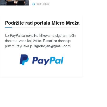
06.08.2026.
Podržite rad portala Micro Mreža
Uz PayPal sa nekoliko klikova na siguran način
donirate iznos koji želite. E-mail za donacije
putem PayPal-a je
trgicbojan@gmail.com