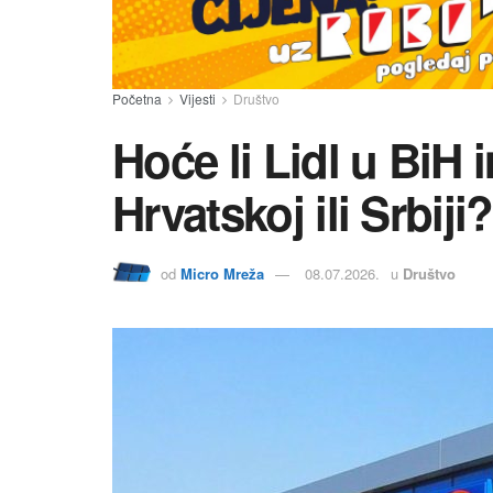
Početna
Vijesti
Društvo
Hoće li Lidl u BiH 
Hrvatskoj ili Srbiji?
od
Micro Mreža
08.07.2026.
u
Društvo