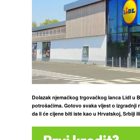
Dolazak njemačkog trgovačkog lanca Lidl u B
potrošačima. Gotovo svaka vijest o izgradnji no
da li će cijene biti iste kao u Hrvatskoj, Srbiji il