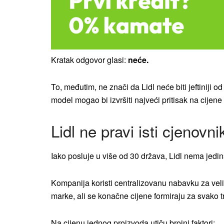
Kratak odgovor glasi:
neće.
To, međutim, ne znači da Lidl neće biti jeftiniji 
model mogao bi izvršiti najveći pritisak na cijen
Lidl ne pravi isti cjenovn
Iako posluje u više od 30 država, Lidl nema jedi
Kompanija koristi centralizovanu nabavku za veli
marke, ali se konačne cijene formiraju za svako t
Na cijenu jednog proizvoda utiču brojni faktori: