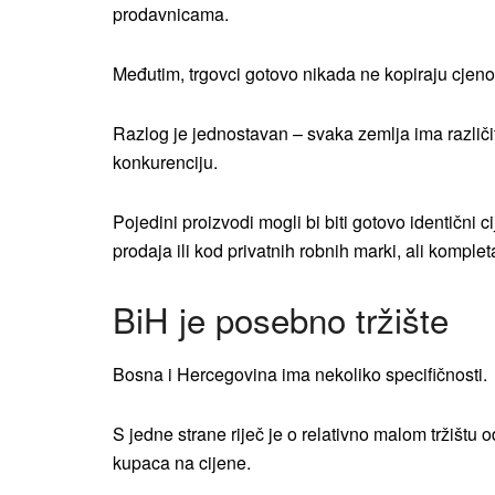
prodavnicama.
Međutim, trgovci gotovo nikada ne kopiraju cjen
Razlog je jednostavan – svaka zemlja ima različit
konkurenciju.
Pojedini proizvodi mogli bi biti gotovo identični c
prodaja ili kod privatnih robnih marki, ali kompl
BiH je posebno tržište
Bosna i Hercegovina ima nekoliko specifičnosti.
S jedne strane riječ je o relativno malom tržištu 
kupaca na cijene.