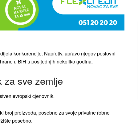
od dijela konkurencije. Naprotiv, upravo njegov poslovni
e hrane u BiH u posljednjih nekoliko godina.
ik za sve zemlje
nstven evropski cjenovnik.
ki broj proizvoda, posebno za svoje privatne robne
ržište posebno.