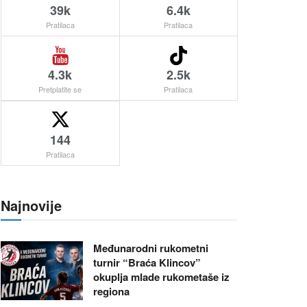
39k
6.4k
Pratilaca
Pratilaca
4.3k
2.5k
Pretplatite se
Pratilaca
144
Pratilaca
Najnovije
Međunarodni rukometni
turnir “Braća Klincov”
okuplja mlade rukometaše iz
regiona