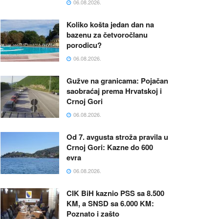
06.08.2026.
Koliko košta jedan dan na
bazenu za četvoročlanu
porodicu?
06.08.2026.
Gužve na granicama: Pojačan
saobraćaj prema Hrvatskoj i
Crnoj Gori
06.08.2026.
Od 7. avgusta stroža pravila u
Crnoj Gori: Kazne do 600
evra
06.08.2026.
CIK BiH kaznio PSS sa 8.500
KM, a SNSD sa 6.000 KM:
Poznato i zašto