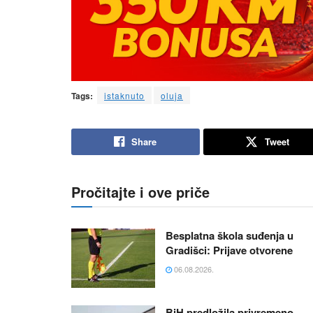
Tags:
istaknuto
oluja
Share
Tweet
Pročitajte i ove priče
Besplatna škola suđenja u
Gradišci: Prijave otvorene
06.08.2026.
BiH predložila privremeno