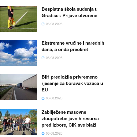
Besplatna škola suđenja u
Gradišci: Prijave otvorene
06.08.2026.
Ekstremne vrućine i narednih
dana, a onda preokret
06.08.2026.
BiH predložila privremeno
rješenje za boravak vozača u
EU
06.08.2026.
Zabilježene masovne
zloupotrebe javnih resursa
pred izbore, CIK sve blaži
06.08.2026.