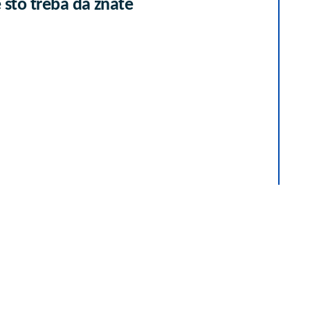
 što treba da znate
 već kupuje uz
ti? Saznaj više