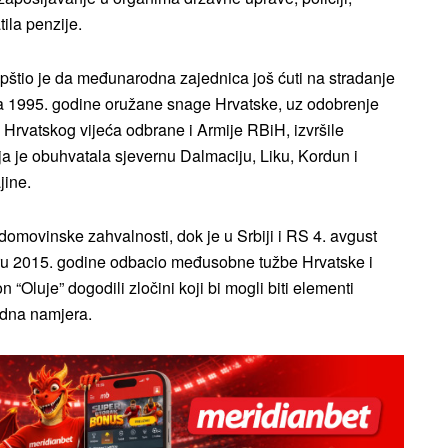
tila penzije.
pštio je da međunarodna zajednica još ćuti na stradanje
sta 1995. godine oružane snage Hrvatske, uz odobrenje
rvatskog vijeća odbrane i Armije RBiH, izvršile
a je obuhvatala sjevernu Dalmaciju, Liku, Kordun i
jine.
domovinske zahvalnosti, dok je u Srbiji i RS 4. avgust
aru 2015. godine odbacio međusobne tužbe Hrvatske i
 “Oluje” dogodili zločini koji bi mogli biti elementi
idna namjera.