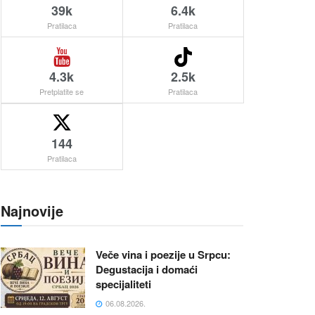
39k
6.4k
Pratilaca
Pratilaca
4.3k
2.5k
Pretplatite se
Pratilaca
144
Pratilaca
Najnovije
Veče vina i poezije u Srpcu:
Degustacija i domaći
specijaliteti
06.08.2026.