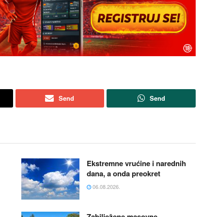
Send
Send
Ekstremne vrućine i narednih
dana, a onda preokret
06.08.2026.
Zabilježene masovne