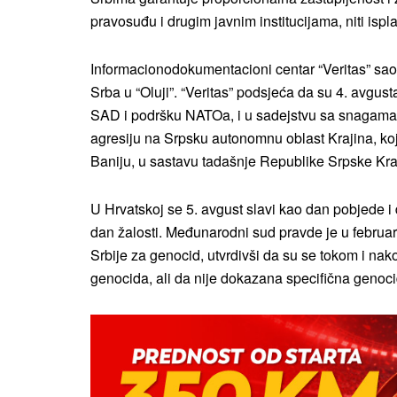
pravosuđu i drugim javnim institucijama, niti ispla
Informacionodokumentacioni centar “Veritas” sao
Srba u “Oluji”. “Veritas” podsjeća da su 4. avgu
SAD i podršku NATOa, i u sadejstvu sa snagama H
agresiju na Srpsku autonomnu oblast Krajina, koj
Baniju, u sastavu tadašnje Republike Srpske Kra
U Hrvatskoj se 5. avgust slavi kao dan pobjede i 
dan žalosti. Međunarodni sud pravde je u febru
Srbije za genocid, utvrdivši da su se tokom i nakon
genocida, ali da nije dokazana specifična genoc