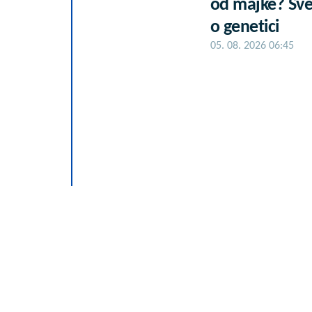
od majke? Sve
o genetici
05. 08. 2026 06:45
25.000 kupaca
PerSu Extra. A 
03. 08. 2026 07:31