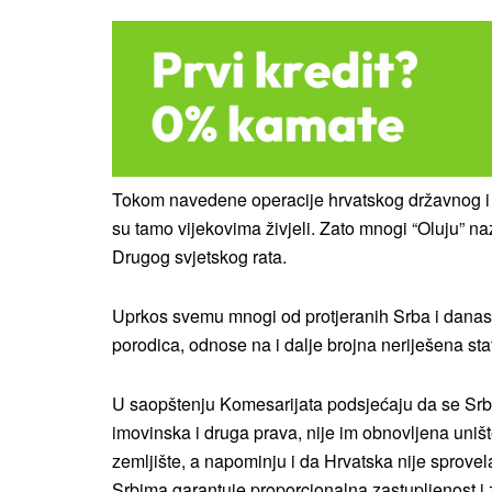
Tokom navedene operacije hrvatskog državnog i v
su tamo vijekovima živjeli. Zato mnogi “Oluju” n
Drugog svjetskog rata.
Uprkos svemu mnogi od protjeranih Srba i danas 
porodica, odnose na i dalje brojna neriješena sta
U saopštenju Komesarijata podsjećaju da se Srbim
imovinska i druga prava, nije im obnovljena uniš
zemljište, a napominju i da Hrvatska nije sprove
Srbima garantuje proporcionalna zastupljenost i 