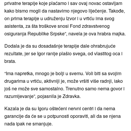
privatne terapije koje plaćamo i sav ovaj novac ostavljam
kako bismo mogli da nastavimo njegovo liječenje. Takođe,
on prima terapije u udruženju Izvor i u vrtiću ima svog
asistenta, za šta troškove snosi Fond zdravstvenog
osiguranja Republike Srpske”, navela je ova hrabra majka.
Dodala je da su dosadašnje terapije dale ohrabrujuće
rezultate, jer se Igor ranije plašio svega, od vlastitog oca i
brata.
“Ima napretka, mnogo je bolji u svemu. Voli biti sa svojim
drugarima u vrtiću, aktivniji je, može vršiti više radnji, iako
još ne može sve samostalno. Trenutno samo nema govor i
razumijevanje”, pojasnila je Zdravka.
Kazala je da su Igoru oštećeni nervni centri i da nema
garancije da će se u potpunosti oporaviti, ali da se njena
nada ipak ne smanjuje.