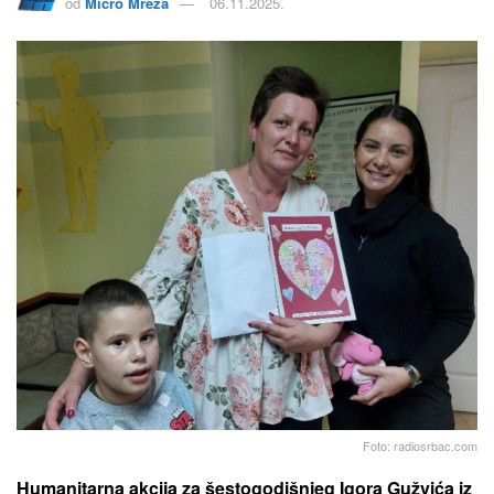
od
Micro Mreža
06.11.2025.
Foto: radiosrbac.com
Humanitarna akcija za šestogodišnjeg Igora Gužvića iz