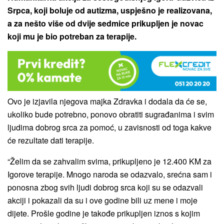
Srpca, koji boluje od autizma, uspješno je realizovana,
a za nešto više od dvije sedmice prikupljen je novac
koji mu je bio potreban za terapije.
Ovo je izjavila njegova majka Zdravka i dodala da će se,
ukoliko bude potrebno, ponovo obratiti sugrađanima i svim
ljudima dobrog srca za pomoć, u zavisnosti od toga kakve
će rezultate dati terapije.
“Želim da se zahvalim svima, prikupljeno je 12.400 KM za
Igorove terapije. Mnogo naroda se odazvalo, srećna sam i
ponosna zbog svih ljudi dobrog srca koji su se odazvali
akciji i pokazali da su i ove godine bili uz mene i moje
dijete. Prošle godine je takođe prikupljen iznos s kojim