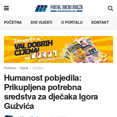
POČETNA
SVE VIJESTI
O PORTALU
KONTAKT
Početna
Vijesti
Društvo
Humanost pobjedila:
Prikupljena potrebna
sredstva za dječaka Igora
Gužvića