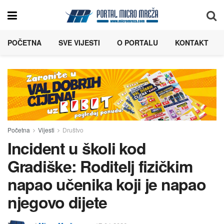
POČETNA
SVE VIJESTI
O PORTALU
KONTAKT
Početna
Vijesti
Društvo
Incident u školi kod
Gradiške: Roditelj fizičkim
napao učenika koji je napao
njegovo dijete