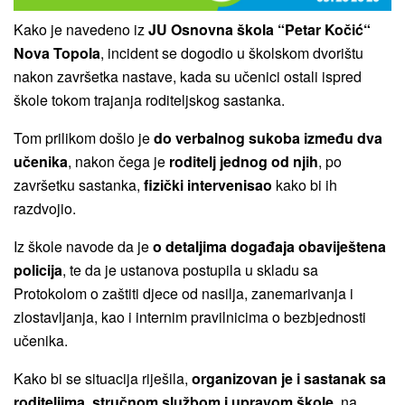
Kako je navedeno iz
JU Osnovna škola “Petar Kočić“
Nova Topola
, incident se dogodio u školskom dvorištu
nakon završetka nastave, kada su učenici ostali ispred
škole tokom trajanja roditeljskog sastanka.
Tom prilikom došlo je
do verbalnog sukoba između dva
učenika
, nakon čega je
roditelj jednog od njih
, po
završetku sastanka,
fizički intervenisao
kako bi ih
razdvojio.
Iz škole navode da je
o detaljima događaja obaviještena
policija
, te da je ustanova postupila u skladu sa
Protokolom o zaštiti djece od nasilja, zanemarivanja i
zlostavljanja, kao i internim pravilnicima o bezbjednosti
učenika.
Kako bi se situacija riješila,
organizovan je i sastanak sa
roditeljima, stručnom službom i upravom škole
, na