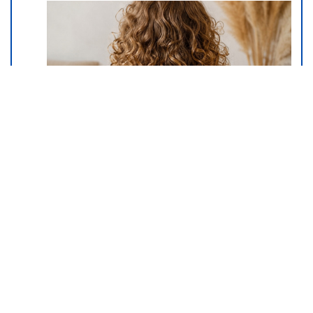
Mama ima ravnu, tata kovrdžavu
kosu: Kakvu će imati dete?
Genetika ima iznenađenje
10. 08. 2026 07:05