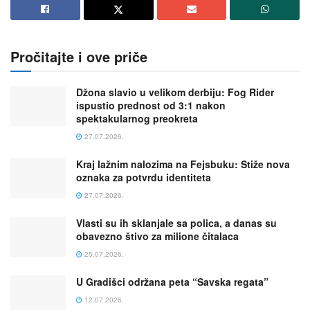
Pročitajte i ove priče
Džona slavio u velikom derbiju: Fog Rider
ispustio prednost od 3:1 nakon
spektakularnog preokreta
27.07.2026.
Kraj lažnim nalozima na Fejsbuku: Stiže nova
oznaka za potvrdu identiteta
27.07.2026.
Vlasti su ih sklanjale sa polica, a danas su
obavezno štivo za milione čitalaca
25.07.2026.
U Gradišci održana peta “Savska regata”
12.07.2026.