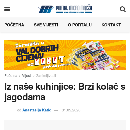
POČETNA
SVE VIJESTI
O PORTALU
KONTAKT
Početna
Vijesti
Zanimljivosti
Iz naše kuhinjice: Brzi kolač s
jagodama
od
Anastasija Katic
31.05.2026.