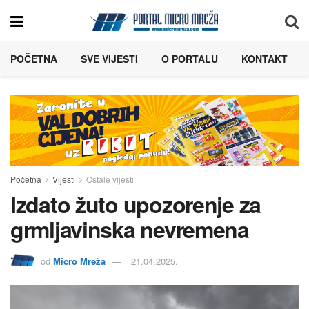
POČETNA
SVE VIJESTI
O PORTALU
KONTAKT
Početna
Vijesti
Ostale vijesti
Izdato žuto upozorenje za
grmljavinska nevremena
od
Micro Mreža
21.04.2025.