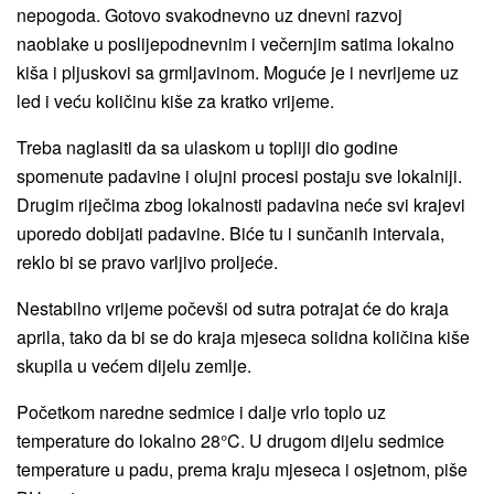
nepogoda. Gotovo svakodnevno uz dnevni razvoj
naoblake u poslijepodnevnim i večernjim satima lokalno
kiša i pljuskovi sa grmljavinom. Moguće je i nevrijeme uz
led i veću količinu kiše za kratko vrijeme.
Treba naglasiti da sa ulaskom u topliji dio godine
spomenute padavine i olujni procesi postaju sve lokalniji.
Drugim riječima zbog lokalnosti padavina neće svi krajevi
uporedo dobijati padavine. Biće tu i sunčanih intervala,
reklo bi se pravo varljivo proljeće.
Nestabilno vrijeme počevši od sutra potrajat će do kraja
aprila, tako da bi se do kraja mjeseca solidna količina kiše
skupila u većem dijelu zemlje.
Početkom naredne sedmice i dalje vrlo toplo uz
temperature do lokalno 28°C. U drugom dijelu sedmice
temperature u padu, prema kraju mjeseca i osjetnom, piše