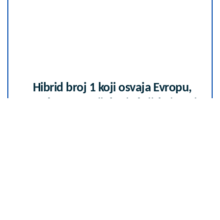
Hibrid broj 1 koji osvaja Evropu,
sada po specijalnoj akcijskoj ceni
od 19.990€ do 31.8.
03. 08. 2026 13:23