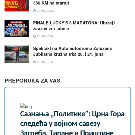
350 KM na startu!
29.06.2026.
FINALE LUCKY’S 6 MARATONA: Ubrzaj i
zauzmi vrh tabele
26.06.2026.
Spektakl na Automotodromu Zalužani:
Jubilarna kružna trka 20. i 21. juna
19.06.2026.
PREPORUKA ZA VAS
Сазнања „Политике”: Црна Гора
следећа у војном савезу
Загреба, Тиране и Приштине