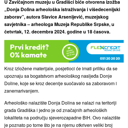
U Zavičajnom muzeju u Gradišci biće otvorena izožba
„Donja Dolina arheološka istraživanja i višedecenijski
zaborav”, autora Slavice Arsenijević, muzejskog
savjetnika – arheologa Muzeja Republike Srpske, u
četvrtak, 12. decembra 2024. godine u 18 časova.
Kroz izložene materijale, posjetioci će imati priliku da se
upoznaju sa bogatstvom arheološkog nasljeđa Donje
Doline, koje se kroz decenije suočavalo sa zaboravom i
zanemarivanjem.
Arheološko nalazište Donja Dolina se nalazi na teritoriji
grada Gradiška i jedno je od značajnih arheoloških
lokaliteta na području sjeverozapadne BiH. Ovo nalazište
je poznato po tome što je na njemu otkriven veliki broj