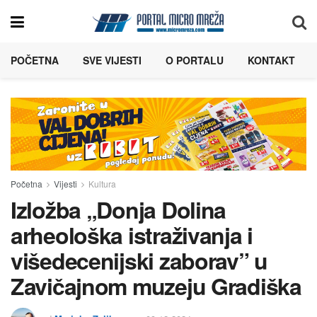
POČETNA
SVE VIJESTI
O PORTALU
KONTAKT
Početna
Vijesti
Kultura
Izložba „Donja Dolina
arheološka istraživanja i
višedecenijski zaborav” u
Zavičajnom muzeju Gradiška