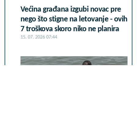
Većina građana izgubi novac pre
nego što stigne na letovanje - ovih
7 troškova skoro niko ne planira
15. 07. 2026 07:44
Koliko visoku temperaturu ljudsko
telo može da izdrži?
05. 08. 2026 14:12