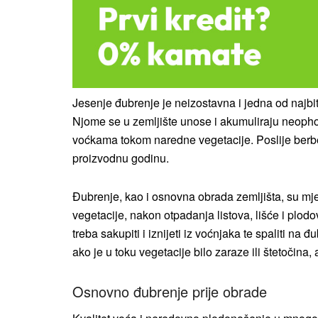
Jesenje đubrenje je neizostavna i jedna od najbit
Njome se u zemljište unose i akumuliraju neophod
voćkama tokom naredne vegetacije. Poslije berbe
proizvodnu godinu.
Đubrenje, kao i osnovna obrada zemljišta, su mje
vegetacije, nakon otpadanja listova, lišće i plodove
treba sakupiti i iznijeti iz voćnjaka te spaliti na đ
ako je u toku vegetacije bilo zaraze ili štetočina, 
Osnovno đubrenje prije obrade