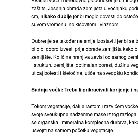
Kvalitet voća i neredovno plodonošenje u mnogom
zaštite. Jesenja obrada zemljišta u voćnjaku po
cm,
nikako dublje
jer bi moglo dovesti do ošteć
suvom vremenu, ne kišovitom i vlažnom.
Đubrenje se također ne smije izostaviti jer bi se 
bilo bi dobro izvesti prije obrade zemljišta kako b
zemljište. Količina hranjiva zavisi od samog zemlj
i strukturu zemljišta, optimalan porast, dužinu ve
uticaj bolesti i štetočina, utiče na sveopštu kondic
Sadnja voćki: Treba li prikraćivati korijenje i
Tokom vegetacije, dakle rastom i razvićem voćke i
svoje sveukupne nadzemne mase iz tog razloga ob
se organska i mineralna komplesna đurbiva, kako 
usvojiti na samom početku vegetacije.