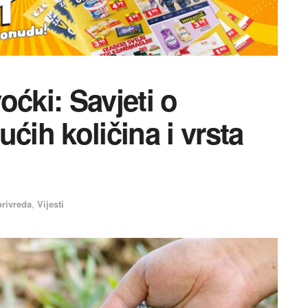
oćki: Savjeti o
ćih količina i vrsta
privreda
,
Vijesti