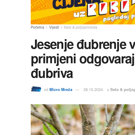
Početna
Vijesti
Selo & poljoprivreda
Jesenje đubrenje v
primjeni odgovaraju
đubriva
od
Micro Mreža
28.10.2024.
u
Selo & poljo