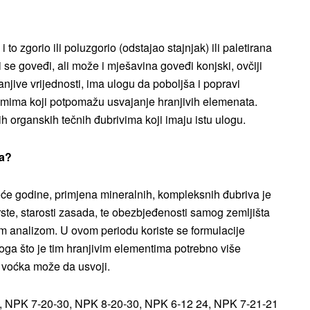
 to zgorio ili poluzgorio (odstajao stajnjak) ili paletirana
se goveđi, ali može i mješavina goveđi konjski, ovčiji
hranjive vrijednosti, ima ulogu da poboljša i popravi
izmima koji potpomažu usvajanje hranjivih elemenata.
ih organskih tečnih đubrivima koji imaju istu ulogu.
ka?
eće godine, primjena mineralnih, kompleksnih đubriva je
rste, starosti zasada, te obezbjeđenosti samog zemljišta
om analizom. U ovom periodu koriste se formulacije
loga što je tim hranjivim elementima potrebno više
 voćka može da usvoji.
4, NPK 7-20-30, NPK 8-20-30, NPK 6-12 24, NPK 7-21-21