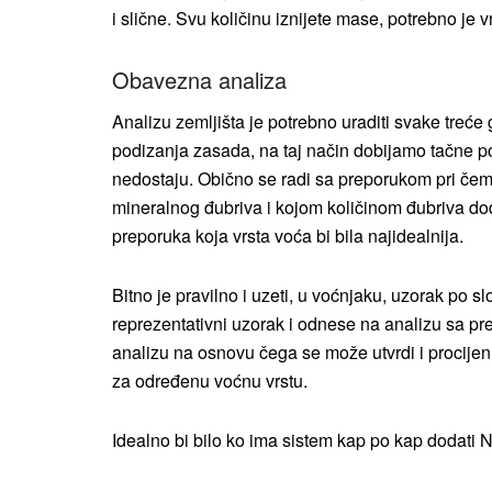
i slične. Svu količinu iznijete mase, potrebno je v
Obavezna analiza
Analizu zemljišta je potrebno uraditi svake treć
podizanja zasada, na taj način dobijamo tačne pod
nedostaju. Obično se radi sa preporukom pri če
mineralnog đubriva i kojom količinom đubriva doda
preporuka koja vrsta voća bi bila najidealnija.
Bitno je pravilno i uzeti, u voćnjaku, uzorak po 
reprezentativni uzorak i odnese na analizu sa prep
analizu na osnovu čega se može utvrdi i procijeni
za određenu voćnu vrstu.
Idealno bi bilo ko ima sistem kap po kap dodati N