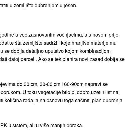
ratiti u zemljište đubrenjem u jesen.
e godine u već zasnovanim voćnjacima, a u novom prije
atke šta zemljište sadrži i koje hranjive materije mu
mu se dobija detaljno uputstvo kojom kombinacijom
ti datoj parceli. Ako se tek planira novi zasad dobija se
slojevima do 30 cm, 30-60 cm i 60-90cm napravi se
orukom. U toku vegetacije bilo bi dobro uzeti i list na
ti količina roda, a na osnovu toga sačiniti plan đubrenja
PK u sistem, ali u više manjih obroka.