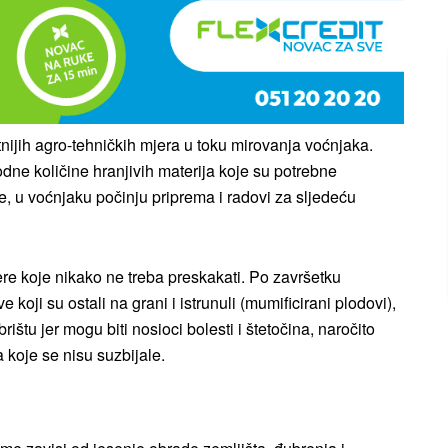
nijih agro-tehničkih mjera u toku mirovanja voćnjaka.
ne količine hranjivih materija koje su potrebne
, u voćnjaku počinju priprema i radovi za sljedeću
re koje nikako ne treba preskakati. Po završetku
 koji su ostali na grani i istrunuli (mumificirani plodovi),
ubrištu jer mogu biti nosioci bolesti i štetočina, naročito
a koje se nisu suzbijale.