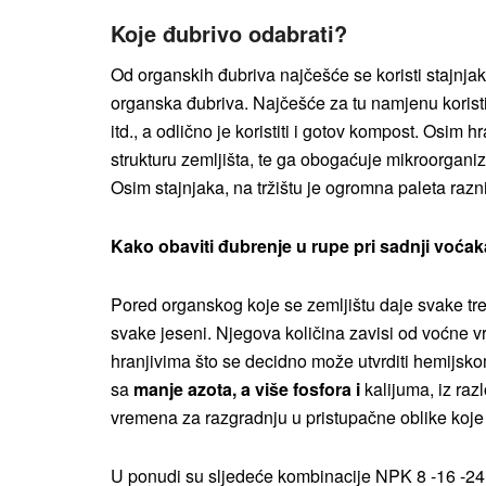
Koje đubrivo odabrati?
Od organskih đubriva najčešće se koristi stajnjak i
organska đubriva. Najčešće za tu namjenu koristi 
itd., a odlično je koristiti i gotov kompost. Osim 
strukturu zemljišta, te ga obogaćuje mikroorgan
Osim stajnjaka, na tržištu je ogromna paleta razn
Kako obaviti đubrenje u rupe pri sadnji voća
Pored organskog koje se zemljištu daje svake tr
svake jeseni. Njegova količina zavisi od voćne v
hranjivima što se decidno može utvrditi hemijsk
sa
manje azota, a više fosfora i
kalijuma, iz raz
vremena za razgradnju u pristupačne oblike koje
U ponudi su sljedeće kombinacije NPK 8 -16 -2