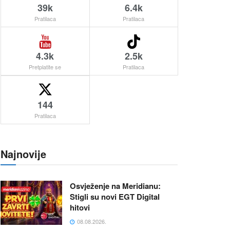
39k
6.4k
Pratilaca
Pratilaca
4.3k
2.5k
Pretplatite se
Pratilaca
144
Pratilaca
Najnovije
Osvježenje na Meridianu:
Stigli su novi EGT Digital
hitovi
08.08.2026.