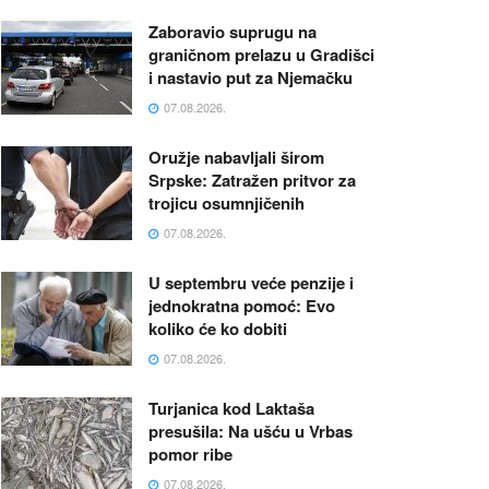
Zaboravio suprugu na
graničnom prelazu u Gradišci
i nastavio put za Njemačku
07.08.2026.
Oružje nabavljali širom
Srpske: Zatražen pritvor za
trojicu osumnjičenih
07.08.2026.
U septembru veće penzije i
jednokratna pomoć: Evo
koliko će ko dobiti
07.08.2026.
Turjanica kod Laktaša
presušila: Na ušću u Vrbas
pomor ribe
07.08.2026.