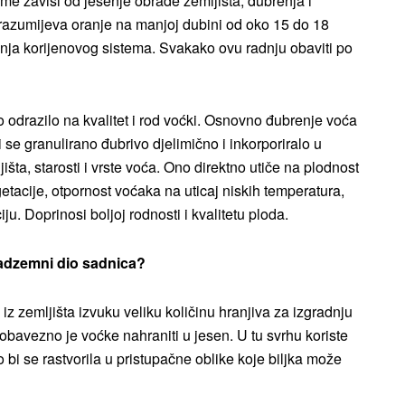
e zavisi od jesenje obrade zemljišta, đubrenja i
drazumijeva oranje na manjoj dubini od oko 15 do 18
enja korijenovog sistema. Svakako ovu radnju obaviti po
to odrazilo na kvalitet i rod voćki. Osnovno đubrenje voća
i se granulirano đubrivo djelimično i inkorporiralo u
išta, starosti i vrste voća. Ono direktno utiče na plodnost
getacije, otpornost voćaka na uticaj niskih temperatura,
iju. Doprinosi boljoj rodnosti i kvalitetu ploda.
 nadzemni dio sadnica?
z zemljišta izvuku veliku količinu hranjiva za izgradnju
avezno je voćke nahraniti u jesen. U tu svrhu koriste
bi se rastvorila u pristupačne oblike koje biljka može