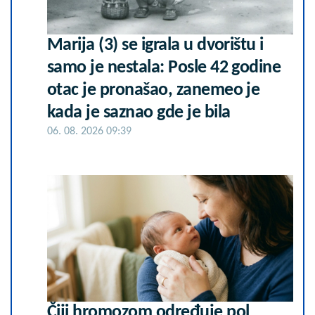
Marija (3) se igrala u dvorištu i
samo je nestala: Posle 42 godine
otac je pronašao, zanemeo je
kada je saznao gde je bila
06. 08. 2026 09:39
Čiji hromozom određuje pol