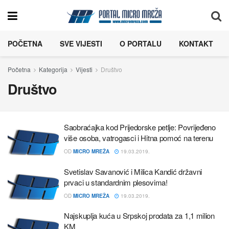
POČETNA
SVE VIJESTI
O PORTALU
KONTAKT
Početna
Kategorija
Vijesti
Društvo
Društvo
Saobraćajka kod Prijedorske petlje: Povrijeđeno
više osoba, vatrogasci i Hitna pomoć na terenu
OD
MICRO MREŽA
19.03.2019.
Svetislav Savanović i Milica Kandić državni
prvaci u standardnim plesovima!
OD
MICRO MREŽA
19.03.2019.
Najskuplja kuća u Srpskoj prodata za 1,1 milion
KM