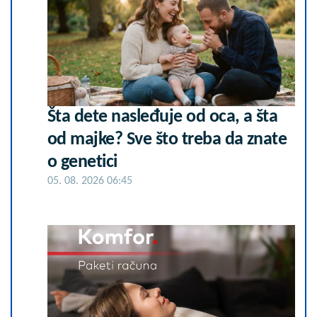
Šta dete nasleđuje od oca, a šta
od majke? Sve što treba da znate
o genetici
05. 08. 2026 06:45