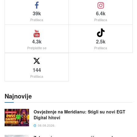
39k
6.4k
Pratilaca
Pratilaca
4.3k
2.5k
Pretplatite se
Pratilaca
144
Pratilaca
Najnovije
Osvježenje na Meridianu: Stigli su novi EGT
Digital hitovi
08.08.2026.