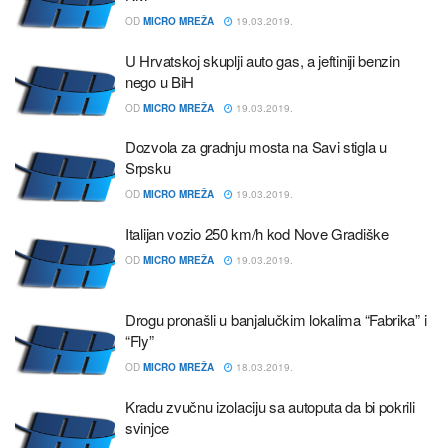
OD
MICRO MREŽA
19.03.2019.
U Hrvatskoj skuplji auto gas, a jeftiniji benzin
nego u BiH
OD
MICRO MREŽA
19.03.2019.
Dozvola za gradnju mosta na Savi stigla u
Srpsku
OD
MICRO MREŽA
19.03.2019.
Italijan vozio 250 km/h kod Nove Gradiške
OD
MICRO MREŽA
19.03.2019.
Drogu pronašli u banjalučkim lokalima “Fabrika” i
“Fly”
OD
MICRO MREŽA
18.03.2019.
Kradu zvučnu izolaciju sa autoputa da bi pokrili
svinjce