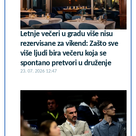
Letnje večeri u gradu više nisu
rezervisane za vikend: Zašto sve
više ljudi bira večeru koja se
spontano pretvori u druženje
23. 07. 2026 12:47