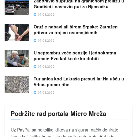
Zaboravio suprugu na graničnom prelazu u
Gradišci i nastavio put za Njemačku
07.08.2026.
Oružje nabavljali širom Srpske: Zatražen
pritvor za trojicu osumnjičenih
07.08.2026.
U septembru veće penzije i jednokratna
pomoć: Evo koliko će ko dobiti
07.08.2026.
Turjanica kod Laktaša presušila: Na ušću u
Vrbas pomor ribe
07.08.2026.
Podržite rad portala Micro Mreža
Uz PayPal sa nekoliko klikova na siguran način donirate
iznos koji želite. E-mail za donacije putem PayPal-a je