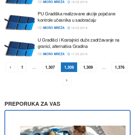
OD
MICRO MREŽA
18.03.2019.
PU Gradiška realizovane akcije pojačane
kontrole učesnika u saobraćaju
OD
MICRO MREŽA
18.03.2019.
U Gradišci i Kostajnici duže zadržavanje na
granici, alternativa Gradina
OD
MICRO MREŽA
17.03.2019.
1
…
1,307
1,308
1,309
…
1,376
PREPORUKA ZA VAS