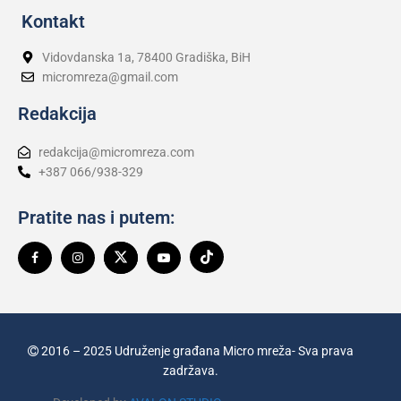
Kontakt
Vidovdanska 1a, 78400 Gradiška, BiH
micromreza@gmail.com
Redakcija
redakcija@micromreza.com
+387 066/938-329
Pratite nas i putem:
2016 – 2025 Udruženje građana Micro mreža- Sva prava
zadržava.