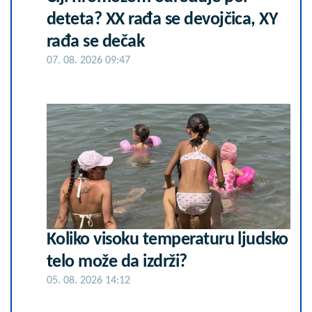
deteta? XX rađa se devojčica, XY
rađa se dečak
07. 08. 2026 09:47
Koliko visoku temperaturu ljudsko
telo može da izdrži?
05. 08. 2026 14:12