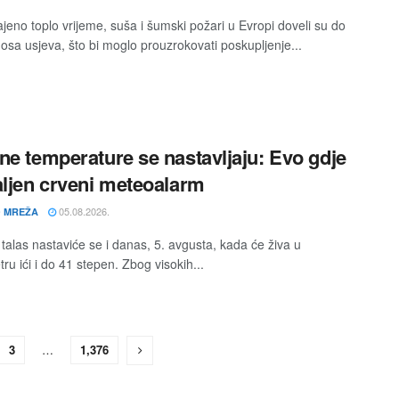
jeno toplo vrijeme, suša i šumski požari u Evropi doveli su do
nosa usjeva, što bi moglo prouzrokovati poskupljenje...
ne temperature se nastavljaju: Evo gdje
aljen crveni meteoalarm
05.08.2026.
 MREŽA
 talas nastaviće se i danas, 5. avgusta, kada će živa u
u ići i do 41 stepen. Zbog visokih...
3
…
1,376