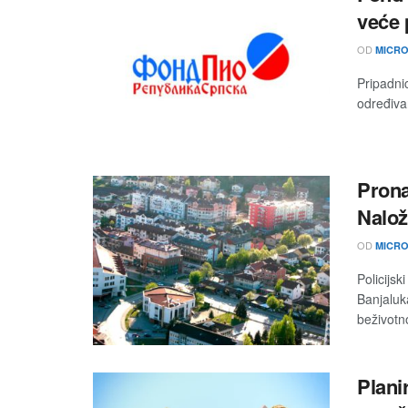
veće 
OD
MICRO
Pripadni
određivan
Prona
Nalož
OD
MICRO
Policijsk
Banjaluk
beživotno 
Plani