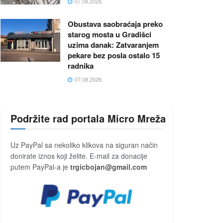
07.08.2026.
Obustava saobraćaja preko
starog mosta u Gradišci
uzima danak: Zatvaranjem
pekare bez posla ostalo 15
radnika
07.08.2026.
Podržite rad portala Micro Mreža
Uz PayPal sa nekoliko klikova na siguran način
donirate iznos koji želite. E-mail za donacije
putem PayPal-a je
trgicbojan@gmail.com