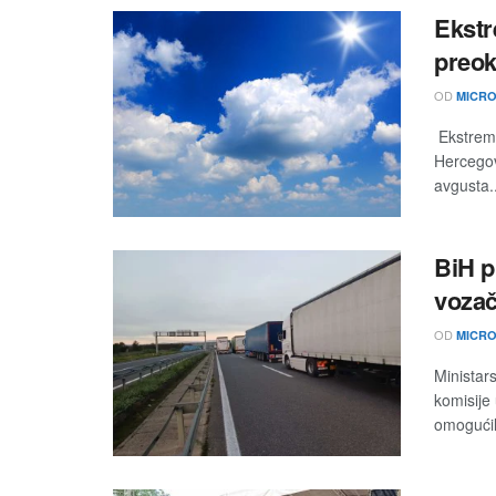
Ekstr
preok
OD
MICRO
Ekstremn
Hercegov
avgusta..
BiH p
vozač
OD
MICRO
Ministar
komisije
omogućil