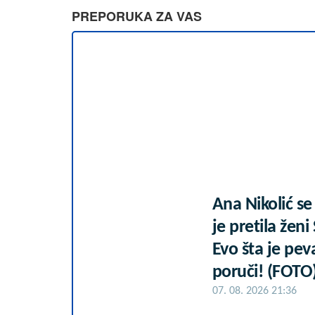
PREPORUKA ZA VAS
Ana Nikolić se
je pretila žen
Evo šta je pev
poruči! (FOTO
07. 08. 2026 21:36