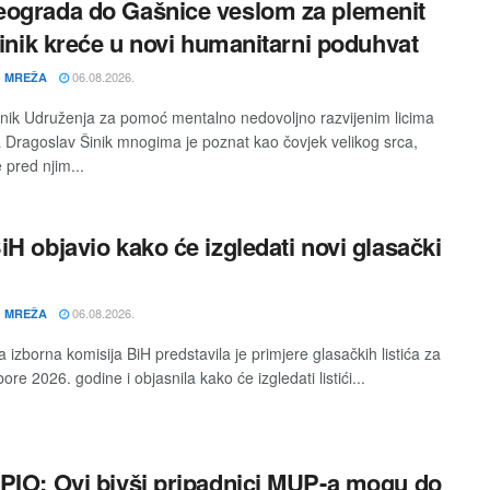
ograda do Gašnice veslom za plemenit
 Šinik kreće u novi humanitarni poduhvat
06.08.2026.
 MREŽA
nik Udruženja za pomoć mentalno nedovoljno razvijenim licima
 Dragoslav Šinik mnogima je poznat kao čovjek velikog srca,
 pred njim...
iH objavio kako će izgledati novi glasački
06.08.2026.
 MREŽA
 izborna komisija BiH predstavila je primjere glasačkih listića za
ore 2026. godine i objasnila kako će izgledati listići...
PIO: Ovi bivši pripadnici MUP-a mogu do