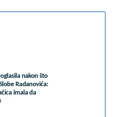
 oglasila nakon što
i Slobe Radanovića:
ačica imala da
)