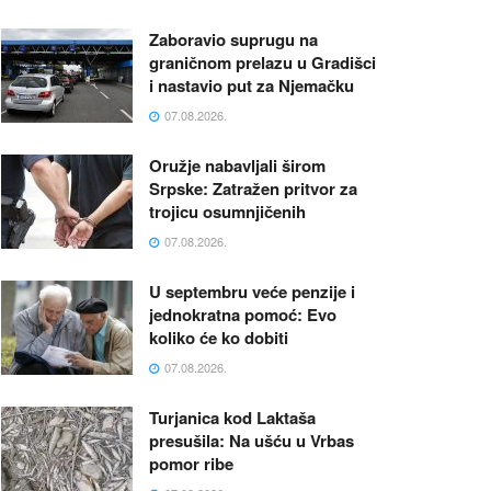
Zaboravio suprugu na
graničnom prelazu u Gradišci
i nastavio put za Njemačku
07.08.2026.
Oružje nabavljali širom
Srpske: Zatražen pritvor za
trojicu osumnjičenih
07.08.2026.
U septembru veće penzije i
jednokratna pomoć: Evo
koliko će ko dobiti
07.08.2026.
Turjanica kod Laktaša
presušila: Na ušću u Vrbas
pomor ribe