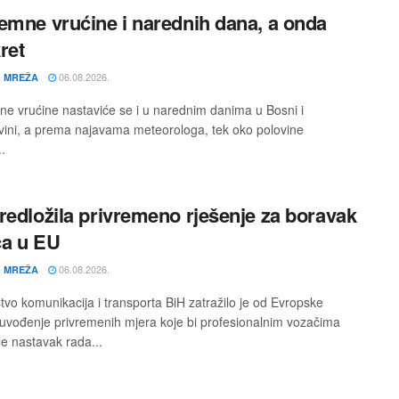
emne vrućine i narednih dana, a onda
ret
06.08.2026.
 MREŽA
e vrućine nastaviće se i u narednim danima u Bosni i
ini, a prema najavama meteorologa, tek oko polovine
.
redložila privremeno rješenje za boravak
a u EU
06.08.2026.
 MREŽA
stvo komunikacija i transporta BiH zatražilo je od Evropske
 uvođenje privremenih mjera koje bi profesionalnim vozačima
e nastavak rada...