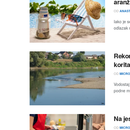
aranž
OD
ANAST
Iako je 
odlazak 
Rekor
korit
OD
MICRO
Vodostaj
podne mj
Na je
OD
MICRO