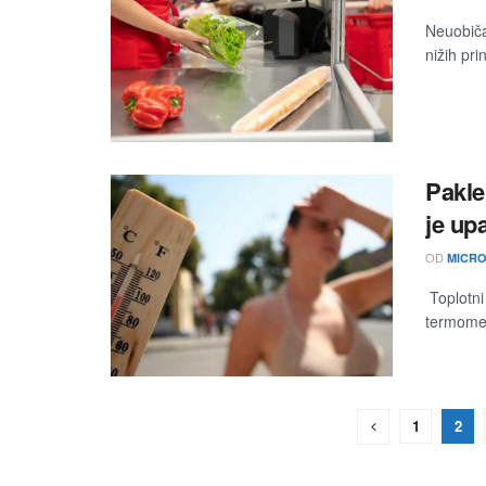
Neuobiča
nižih pri
Pakle
je up
OD
MICRO
Toplotni
termometr
1
2