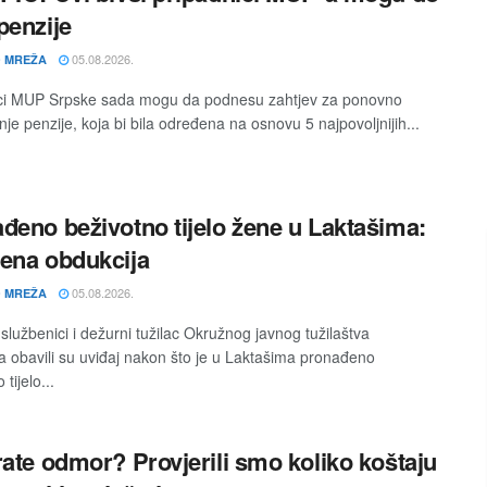
penzije
05.08.2026.
 MREŽA
ci MUP Srpske sada mogu da podnesu zahtjev za ponovno
je penzije, koja bi bila određena na osnovu 5 najpovoljnijih...
đeno beživotno tijelo žene u Laktašima:
ena obdukcija
05.08.2026.
 MREŽA
i službenici i dežurni tužilac Okružnog javnog tužilaštva
a obavili su uviđaj nakon što je u Laktašima pronađeno
tijelo...
rate odmor? Provjerili smo koliko koštaju