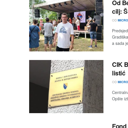
Od Be
cilj:
OD
MICRO
Predsjed
Gradiška
a sada je
CIK B
listić
OD
MICRO
Centralna
Opšte izb
Fond 