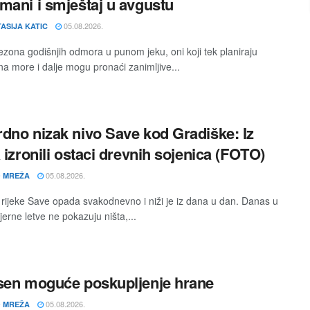
mani i smještaj u avgustu
05.08.2026.
ASIJA KATIC
sezona godišnjih odmora u punom jeku, oni koji tek planiraju
na more i dalje mogu pronaći zanimljive...
dno nizak nivo Save kod Gradiške: Iz
a izronili ostaci drevnih sojenica (FOTO)
05.08.2026.
 MREŽA
 rijeke Save opada svakodnevno i niži je iz dana u dan. Danas u
erne letve ne pokazuju ništa,...
sen moguće poskupljenje hrane
05.08.2026.
 MREŽA