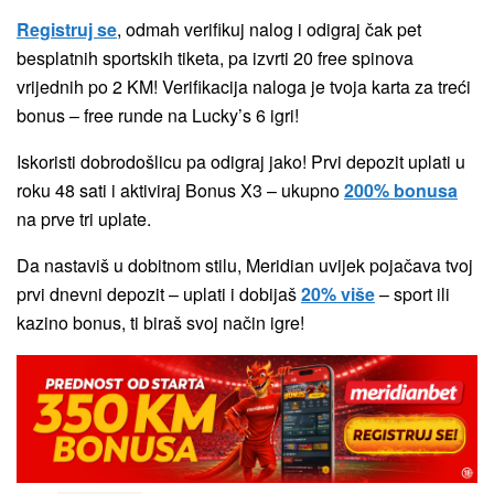
Registruj se
, odmah verifikuj nalog i odigraj čak pet
besplatnih sportskih tiketa, pa izvrti 20 free spinova
vrijednih po 2 KM! Verifikacija naloga je tvoja karta za treći
bonus – free runde na Lucky’s 6 igri!
Iskoristi dobrodošlicu pa odigraj jako! Prvi depozit uplati u
roku 48 sati i aktiviraj Bonus X3 – ukupno
200% bonusa
na prve tri uplate.
Da nastaviš u dobitnom stilu, Meridian uvijek pojačava tvoj
prvi dnevni depozit – uplati i dobijaš
20% više
– sport ili
kazino bonus, ti biraš svoj način igre!