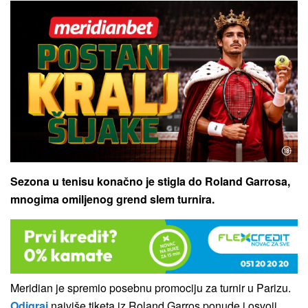
Sezona u tenisu konačno je stigla do Roland Garrosa,
mnogima omiljenog grend slem turnira.
Meridian je spremio posebnu promociju za turnir u Parizu.
Odigraj
najviše tiketa iz Roland Garros ponude i osvoji