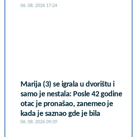
06. 08. 2026 17:24
Marija (3) se igrala u dvorištu i
samo je nestala: Posle 42 godine
otac je pronašao, zanemeo je
kada je saznao gde je bila
06. 08. 2026 09:39