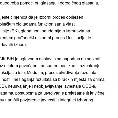
loupotreba pomoći pri glasanju i porodičnog glasanja.”
este činjenica da je izborni proces obilježen
litičkim blokadama funkcionisanja vlasti,
misije (EK), globalnom pandemijom koronavirusa,
njem građana/ki u izborni proces i institucije, te
edovnih izbora.
CIK BiH je uglavnom nastavila sa naporima da se vrati
roz dijelom povećanu transparentnost kao i razmatranje
sankcija za iste. Međutim, proces utvrđivanja rezultata,
vilnosti i neslaganja rezultata sa biračkih mjesta sa onima
CB), neusvajanje i neobjavljivanje izvještaja GCB-a,
stragama, postupcima za utvrđivanje prekršajne ili krivične
 narušili povjerenje javnosti u integritet izbornog