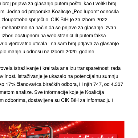
broj prijava za glasanje putem pošte, kao i veliki broj
 tim. Jedna od preporuka Koalicije „Pod lupom“ odnosila
loupotrebe spriječile. CIK BiH je za izbore 2022.
 mehanizme na način da se prijave za glasanje izvan
-izbori dostupnom na web stranici ili putem faksa.
rlo vjerovatno uticala i na sam broj prijava za glasanje
duplo manje u odnosu na izbore 2020. godine.
vela istraživanje i kreirala analizu transparetnosti rada
ilnost. Istraživanje je ukazalo na potencijalnu sumnju
o 17% članova/ica biračkih odbora, ili njih 747, od 4.337
dmetom analize. Sve informacije koje je Koalicija
im odborima, dostavljene su CIK BiH za informaciju i