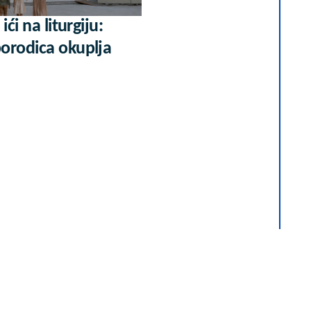
ići na liturgiju:
orodica okuplja
u gradu više nisu
 vikend: Zašto sve