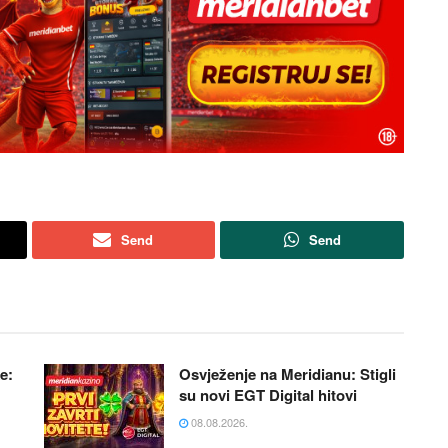
Send
Send
e:
Osvježenje na Meridianu: Stigli
su novi EGT Digital hitovi
08.08.2026.