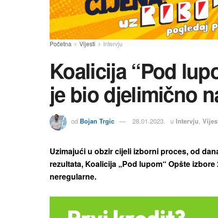
Početna
Vijesti
Intervju
Koalicija “Pod lup
je bio djelimično 
od
Bojan Trgic
28.01.2023.
u
Intervju
,
Vijes
Uzimajući u obzir cijeli izborni proces, od da
rezultata, Koalicija „Pod lupom“ Opšte izbore
neregularne.