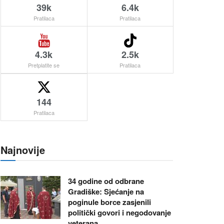
39k
6.4k
Pratilaca
Pratilaca
4.3k
2.5k
Pretplatite se
Pratilaca
144
Pratilaca
Najnovije
34 godine od odbrane
Gradiške: Sjećanje na
poginule borce zasjenili
politički govori i negodovanje
veterana