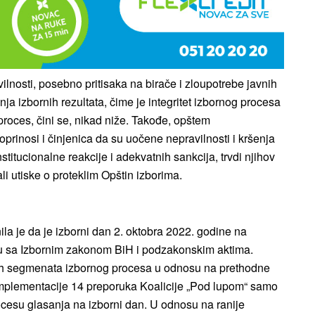
ilnosti, posebno pritisaka na birače i zloupotrebe javnih
ja izbornih rezultata, čime je integritet izbornog procesa
 proces, čini se, nikad niže. Takođe, opštem
prinosi i činjenica da su uočene nepravilnosti i kršenja
itucionalne reakcije i adekvatnih sankcija, trvdi njihov
i utiske o proteklim Opštin izborima.
la je da je izborni dan 2. oktobra 2022. godine na
du sa Izbornim zakonom BiH i podzakonskim aktima.
ekih segmenata izbornog procesa u odnosu na prethodne
t implementacije 14 preporuka Koalicije „Pod lupom“ samo
rocesu glasanja na izborni dan. U odnosu na ranije