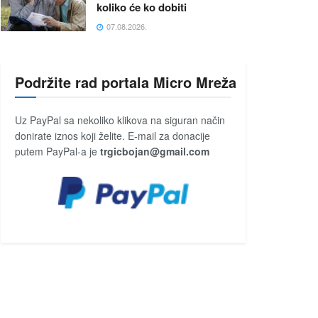
koliko će ko dobiti
07.08.2026.
Podržite rad portala Micro Mreža
Uz PayPal sa nekoliko klikova na siguran način
donirate iznos koji želite. E-mail za donacije
putem PayPal-a je
trgicbojan@gmail.com