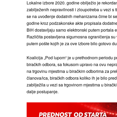
Lokalne izbore 2020. godine obilježio je rekordan 
zabilježenih nepravilnosti i zloupotreba u vezi s
se na uvođenje dodatnih mehanizama čime bi se z
godine kroz podzakonske akte propisala dodatne
BiH dostavljaju samo elektronski putem portala e
Različita postavljena sigurnosna ograničenja su v
putem pošte kojih je za ove izbore bilo gotovo 
Koalicija „Pod lupom“ je u prethodnom periodu pro
biračkih odbora, sa fokusom upravo na ovu neprav
na trgovinu mjestima u biračkim odborima za prek
članova/ica, biračkih odbora koliko ih je bilo pre
zabilježila u vezi sa trgovinom mjestima u biračk
dalje postupanje.