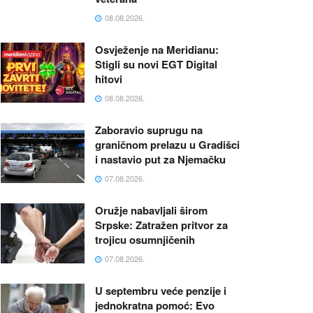
08.08.2026.
Osvježenje na Meridianu:
Stigli su novi EGT Digital
hitovi
08.08.2026.
Zaboravio suprugu na
graničnom prelazu u Gradišci
i nastavio put za Njemačku
07.08.2026.
Oružje nabavljali širom
Srpske: Zatražen pritvor za
trojicu osumnjičenih
07.08.2026.
U septembru veće penzije i
jednokratna pomoć: Evo