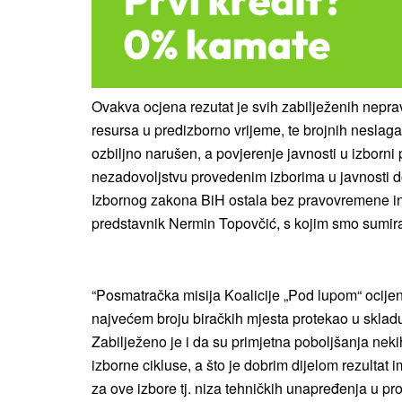
Ovakva ocjena rezutat je svih zabilježenih neprav
resursa u predizborno vrijeme, te brojnih neslagan
ozbiljno narušen, a povjerenje javnosti u izborni
nezadovoljstvu provedenim izborima u javnosti do
Izbornog zakona BiH ostala bez pravovremene inst
predstavnik Nermin Topovčić, s kojim smo sumiral
“Posmatračka misija Koalicije „Pod lupom“ ocijeni
najvećem broju biračkih mjesta protekao u skla
Zabilježeno je i da su primjetna poboljšanja n
izborne cikluse, a što je dobrim dijelom rezulta
za ove izbore tj. niza tehničkih unapređenja u p