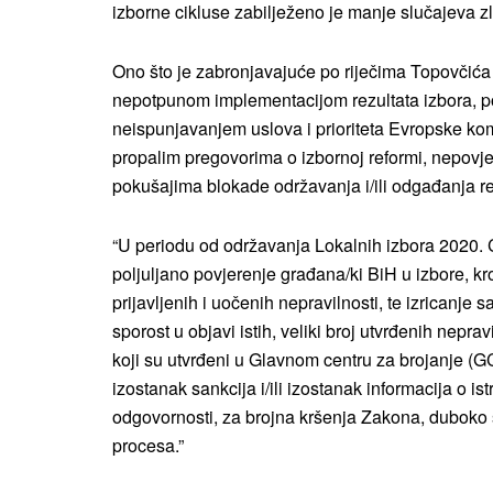
izborne cikluse zabilježeno je manje slučajeva z
Ono što je zabronjavajuće po riječima Topovčića j
nepotpunom implementacijom rezultata izbora, po
neispunjavanjem uslova i prioriteta Evropske ko
propalim pregovorima o izbornoj reformi, nepovjere
pokušajima blokade održavanja i/ili odgađanja r
“U periodu od održavanja Lokalnih izbora 2020. 
poljuljano povjerenje građana/ki BiH u izbore, k
prijavljenih i uočenih nepravilnosti, te izricanje 
sporost u objavi istih, veliki broj utvrđenih nepra
koji su utvrđeni u Glavnom centru za brojanje (G
izostanak sankcija i/ili izostanak informacija o i
odgovornosti, za brojna kršenja Zakona, duboko su
procesa.”