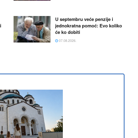
U septembru veće penzije i
i
jednokratna pomoć: Evo koliko
će ko dobiti
07.08.2026.