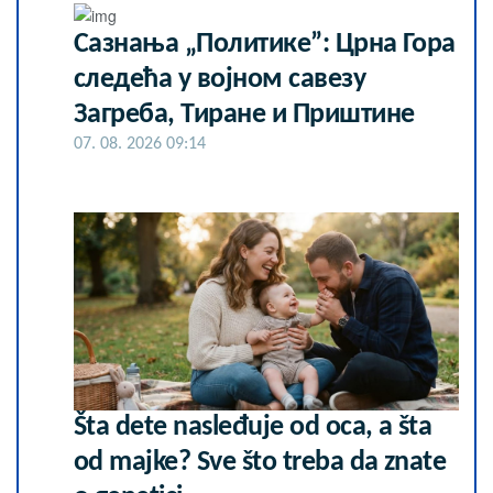
Сазнања „Политике”: Црна Гора
следећа у војном савезу
Загреба, Тиране и Приштине
07. 08. 2026 09:14
Šta dete nasleđuje od oca, a šta
od majke? Sve što treba da znate