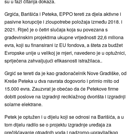
su u fazi čitanja dokaza.
Grgića, Barišića i Peteka, EPPO tereti za djela aktivne i
pasivne korupcije i zloupotrebe položaja između 2018. i
2021. Riječ je o četiri slučaja koja su povezana s
građevinskim projektima ukupne vrijednosti 22,6 miliona
evra, koji su finansirani iz EU fondova, a šteta za budžet
Evropske unije u velikoj je mjeri, navedeno je u optužnici,
spriječena zahvaljujući efikasnosti istražilaca..
Grgić se tereti da je kao gradonačelnik Nove Gradiške, od
Kreše Peteka u dva navrata dogovorio i primio mito od
15.000 evra. Zauzvrat je obećao da će Petekove firme
dobiti poslove na izgradnji reciklažnog dvorišta i izgradnji
solarne elektrane.
Petek je optužen i u dijelu koji se odnosi na Barišića, a u
tom dijelu radilo se o projektu izgradnje uređaja za
prečišćavanje otpadnih voda i nadzorno-upravljačkog