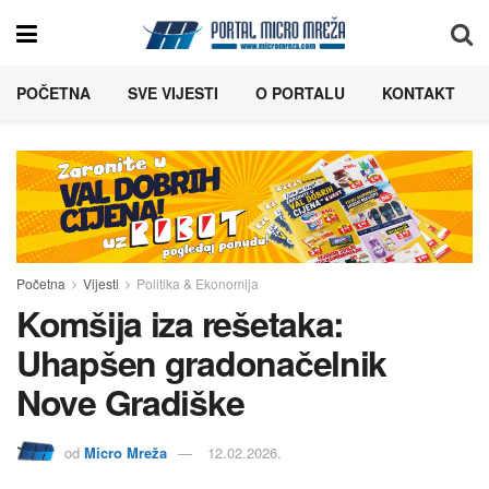
POČETNA
SVE VIJESTI
O PORTALU
KONTAKT
Početna
Vijesti
Politika & Ekonomija
Komšija iza rešetaka:
Uhapšen gradonačelnik
Nove Gradiške
od
Micro Mreža
12.02.2026.