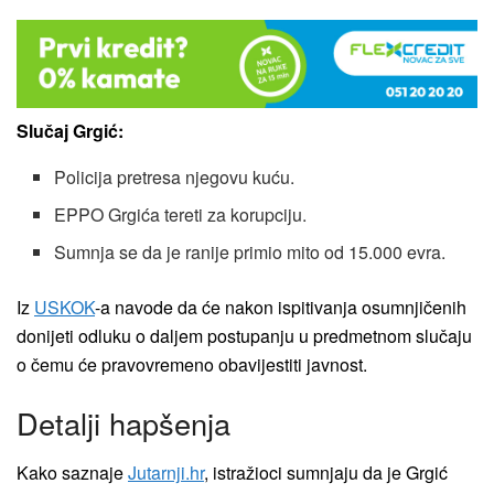
Slučaj Grgić:
Policija pretresa njegovu kuću.
EPPO Grgića tereti za korupciju.
Sumnja se da je ranije primio mito od 15.000 evra.
Iz
USKOK
-a navode da će nakon ispitivanja osumnjičenih
donijeti odluku o daljem postupanju u predmetnom slučaju
o čemu će pravovremeno obavijestiti javnost.
Detalji hapšenja
Kako saznaje
Jutarnji.hr
, istražioci sumnjaju da je Grgić