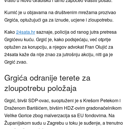
vratio u Novu Gradišku i tamo započeo vlastiti posao.
Kumić je u objavama na društvenim mrežama prozivao
Grgića, optužujući ga za iznude, ucjene i zloupotrebu.
Kako
24sata.hr
saznaje, policija od ranog jutra pretresa
Grgićevu kuću. Grgić je, kako podsjećaju, već otprije
optužen za korupciju, a njegov advokat Fran Olujić za
24sata kaže da nije znao za jutrošnju akciju, niti ga je
Grgić zvao.
Grgića odranije terete za
zloupotrebu položaja
Grgić, bivši SDP-ovac, suoptuženi je s Krešom Petekom i
Draženom Barišićem, bivšim HDZ-ovim gradonačelnikom
Velike Gorice zbog malverzacija sa EU fondovima. Na
Županijskom sudu u Zagrebu u toku je suđenje, a trenutno