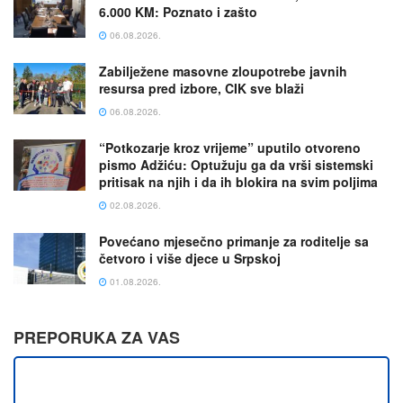
6.000 KM: Poznato i zašto
06.08.2026.
Zabilježene masovne zloupotrebe javnih
resursa pred izbore, CIK sve blaži
06.08.2026.
“Potkozarje kroz vrijeme” uputilo otvoreno
pismo Adžiću: Optužuju ga da vrši sistemski
pritisak na njih i da ih blokira na svim poljima
02.08.2026.
Povećano mjesečno primanje za roditelje sa
četvoro i više djece u Srpskoj
01.08.2026.
PREPORUKA ZA VAS