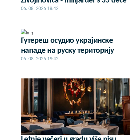
Živojinovića - milijarder s 35 dece
06. 08. 2026 18:42
Гутереш осудио украјинске
нападе на руску територију
06. 08. 2026 19:42
Letnje večeri u gradu više nisu