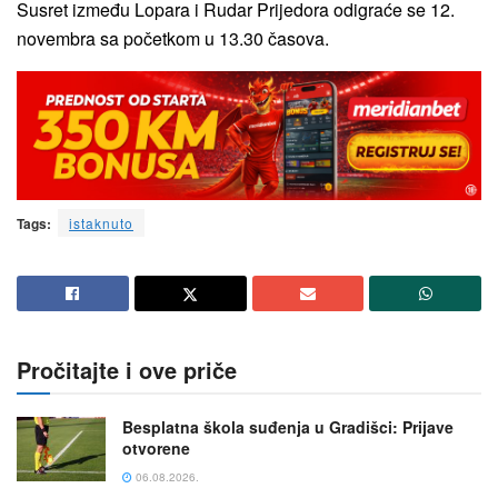
Susret između Lopara i Rudar Prijedora odigraće se 12.
novembra sa početkom u 13.30 časova.
Tags:
istaknuto
Pročitajte i ove priče
Besplatna škola suđenja u Gradišci: Prijave
otvorene
06.08.2026.