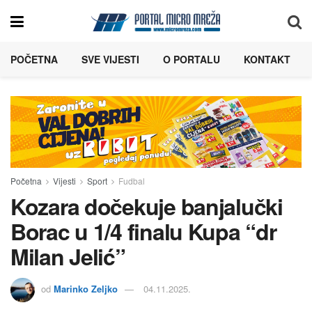
POČETNA
SVE VIJESTI
O PORTALU
KONTAKT
Početna
Vijesti
Sport
Fudbal
Kozara dočekuje banjalučki
Borac u 1/4 finalu Kupa “dr
Milan Jelić”
od
Marinko Zeljko
04.11.2025.