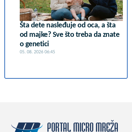
Šta dete nasleđuje od oca, a šta
od majke? Sve što treba da znate
o genetici
05. 08. 2026 06:45