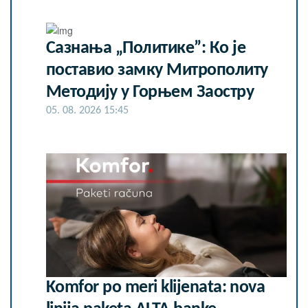
Сазнања „Политике”: Ко је
поставио замку Митрополиту
Методију у Горњем Заостру
05. 08. 2026 15:45
Komfor po meri klijenata: nova