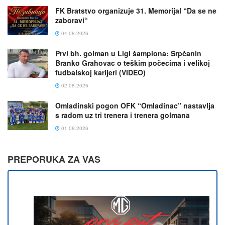
FK Bratstvo organizuje 31. Memorijal “Da se ne
zaboravi“
04.08.2026.
Prvi bh. golman u Ligi šampiona: Srpčanin
Branko Grahovac o teškim počecima i velikoj
fudbalskoj karijeri (VIDEO)
02.08.2026.
Omladinski pogon OFK “Omladinac” nastavlja
s radom uz tri trenera i trenera golmana
01.08.2026.
PREPORUKA ZA VAS