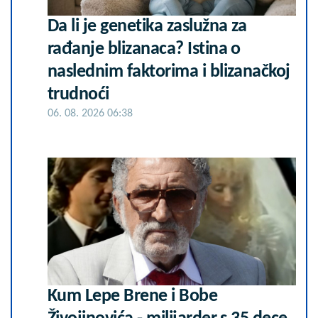
Da li je genetika zaslužna za
rađanje blizanaca? Istina o
naslednim faktorima i blizanačkoj
trudnoći
06. 08. 2026 06:38
Kum Lepe Brene i Bobe