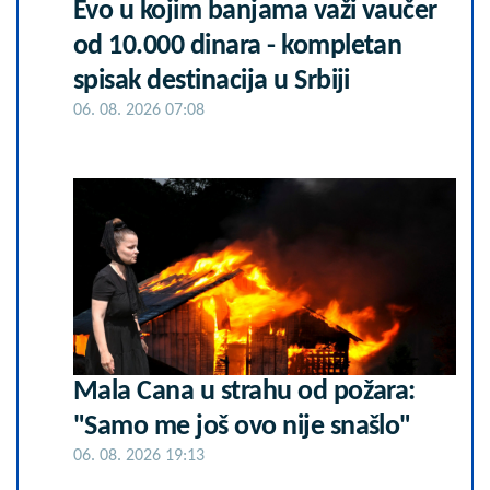
Evo u kojim banjama važi vaučer
od 10.000 dinara - kompletan
spisak destinacija u Srbiji
06. 08. 2026 07:08
Mala Cana u strahu od požara:
"Samo me još ovo nije snašlo"
06. 08. 2026 19:13