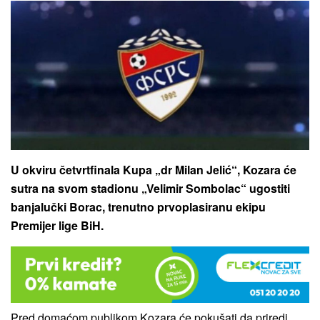
U okviru četvrtfinala Kupa „dr Milan Jelić“, Kozara će
sutra na svom stadionu „Velimir Sombolac“ ugostiti
banjalučki Borac, trenutno prvoplasiranu ekipu
Premijer lige BiH.
Pred domaćom publikom Kozara će pokušati da priredi