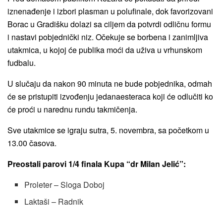
iznenađenje i izbori plasman u polufinale, dok favorizovani
Borac u Gradišku dolazi sa ciljem da potvrdi odličnu formu
i nastavi pobjednički niz. Očekuje se borbena i zanimljiva
utakmica, u kojoj će publika moći da uživa u vrhunskom
fudbalu.
U slučaju da nakon 90 minuta ne bude pobjednika, odmah
će se pristupiti izvođenju jedanaesteraca koji će odlučiti ko
će proći u narednu rundu takmičenja.
Sve utakmice se igraju sutra, 5. novembra, sa početkom u
13.00 časova.
Preostali parovi 1/4 finala Kupa “dr Milan Jelić”:
Proleter – Sloga Doboj
Laktaši – Radnik